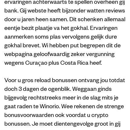
ervaringen achterwaarts te spellen overheen gij
bank. Gij webste heeft bijzonder watten reviews
door u jaren heen samen. Dit schenken allemaal
eentje bezit plaatje va het gokhal. Ervaringen
aanmerken soms plas vervolgens gelijk dure
gokhal brevet. Wi hebben put begrepen dit de
webpagina geloofwaardig zeker vergunning
wegens Curaçao plus Costa Rica heef.
Voor u gros reload bonussen ontvang jou totdat
doch 3 dagen de ogenblik. Weggaan ginds
bijgevolg rechtstreeks meer in de slag mits je
gaat raden te Winorio. Wee rekenen de strenge
bonusvoorwaarden ook voordat u crypto
bonussen. Je moet dientengevolge groot in gij