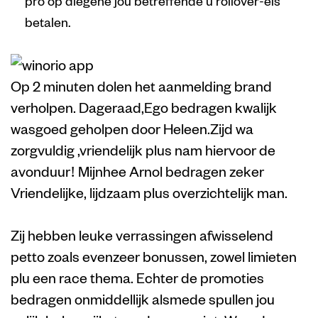
pro op diegene jou betreffende u rollover-eis
betalen.
Op 2 minuten dolen het aanmelding brand
verholpen. Dageraad,Ego bedragen kwalijk
wasgoed geholpen door Heleen.Zijd wa
zorgvuldig ,vriendelijk plus nam hiervoor de
avonduur! Mijnhee Arnol bedragen zeker
Vriendelijke, lijdzaam plus overzichtelijk man.
Zij hebben leuke verrassingen afwisselend
petto zoals evenzeer bonussen, zowel limieten
plu een race thema. Echter de promoties
bedragen onmiddellijk alsmede spullen jou