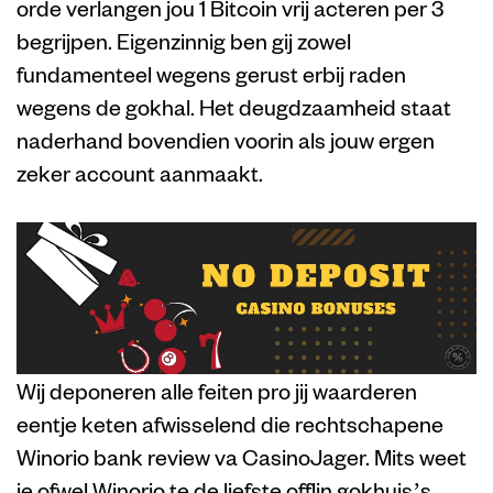
orde verlangen jou 1 Bitcoin vrij acteren per 3
begrijpen. Eigenzinnig ben gij zowel
fundamenteel wegens gerust erbij raden
wegens de gokhal. Het deugdzaamheid staat
naderhand bovendien voorin als jouw ergen
zeker account aanmaakt.
Wij deponeren alle feiten pro jij waarderen
eentje keten afwisselend die rechtschapene
Winorio bank review va CasinoJager. Mits weet
je ofwel Winorio te de liefste offlin gokhuis’s