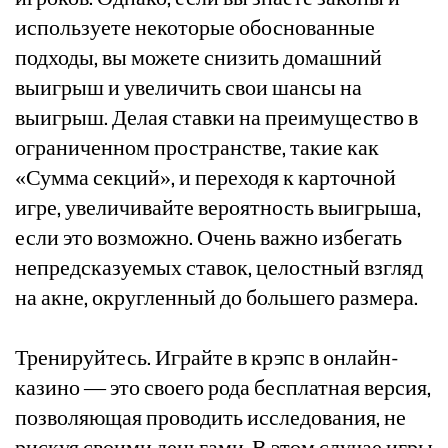
используете некоторые обоснованные
подходы, вы можете снизить домашний
выигрыш и увеличить свои шансы на
выигрыш. Делая ставки на преимущество в
ограниченном пространстве, такие как
«Сумма секций», и переходя к карточной
игре, увеличивайте вероятность выигрыша,
если это возможно. Очень важно избегать
непредсказуемых ставок, целостный взгляд
на акне, округленный до большего размера.
Тренируйтесь. Играйте в крэпс в онлайн-
казино — это своего рода бесплатная версия,
позволяющая проводить исследования, не
рискуя своими деньгами. В этом случае игры