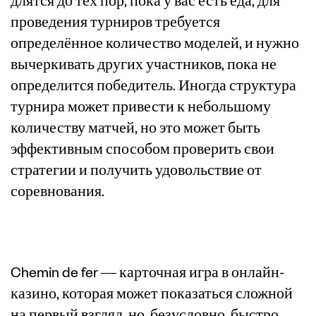
длятся до тех пор, пока у вас есть еда, для
проведения турниров требуется
определённое количество моделей, и нужно
вычеркивать других участников, пока не
определится победитель. Иногда структура
турнира может привести к небольшому
количеству матчей, но это может быть
эффективным способом проверить свои
стратегии и получить удовольствие от
соревнования.
Баккара
Chemin de fer — карточная игра в онлайн-
казино, которая может показаться сложной
на первый взгляд, но, безусловно, быстро