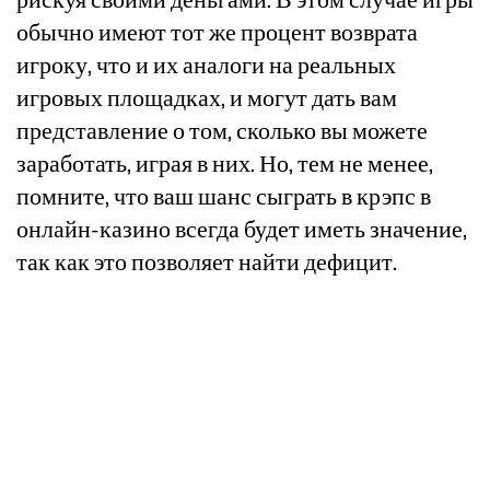
обычно имеют тот же процент возврата
игроку, что и их аналоги на реальных
игровых площадках, и могут дать вам
представление о том, сколько вы можете
заработать, играя в них. Но, тем не менее,
помните, что ваш шанс сыграть в крэпс в
онлайн-казино всегда будет иметь значение,
так как это позволяет найти дефицит.
Флеш-игры с
живыми
поставщиками