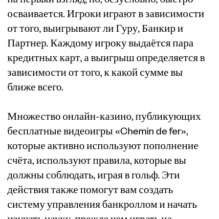
осваивается. Игроки играют в зависимости
от того, выигрывают ли Гуру, Банкир и
Партнер. Каждому игроку выдаётся пара
кредитных карт, а выигрыш определяется в
зависимости от того, к какой сумме вы
ближе всего.
Множество онлайн-казино, публикующих
бесплатные видеоигры «Chemin de fer»,
которые активно используют пополнение
счёта, используют правила, которые вы
должны соблюдать, играя в гольф. Эти
действия также помогут вам создать
систему управления банкроллом и начать
изучать науку, прежде чем играть на