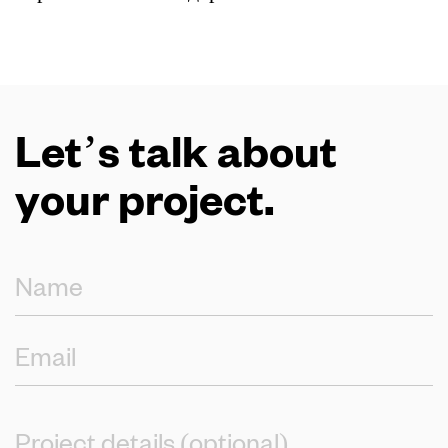
Let’s talk about
your project.