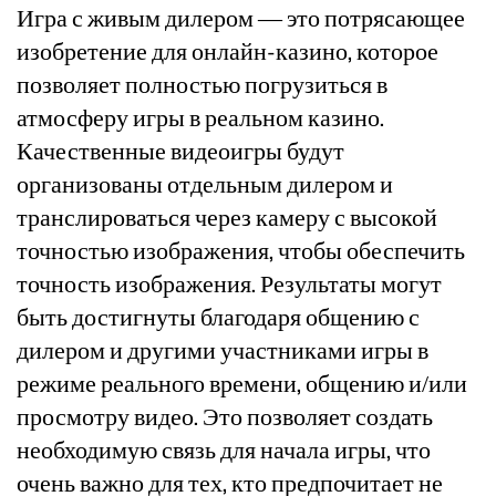
Игра с живым дилером — это потрясающее
изобретение для онлайн-казино, которое
позволяет полностью погрузиться в
атмосферу игры в реальном казино.
Качественные видеоигры будут
организованы отдельным дилером и
транслироваться через камеру с высокой
точностью изображения, чтобы обеспечить
точность изображения. Результаты могут
быть достигнуты благодаря общению с
дилером и другими участниками игры в
режиме реального времени, общению и/или
просмотру видео. Это позволяет создать
необходимую связь для начала игры, что
очень важно для тех, кто предпочитает не