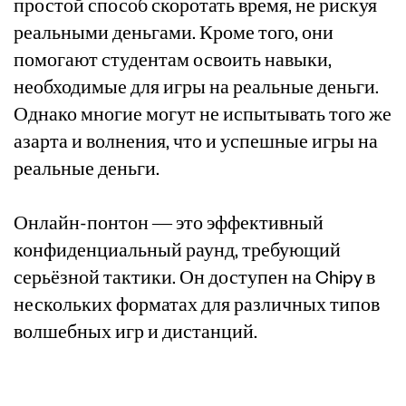
простой способ скоротать время, не рискуя
реальными деньгами. Кроме того, они
помогают студентам освоить навыки,
необходимые для игры на реальные деньги.
Однако многие могут не испытывать того же
азарта и волнения, что и успешные игры на
реальные деньги.
Онлайн-понтон — это эффективный
конфиденциальный раунд, требующий
серьёзной тактики.
Он доступен на Chipy в
нескольких форматах для различных типов
волшебных игр и дистанций.
Блэкджек