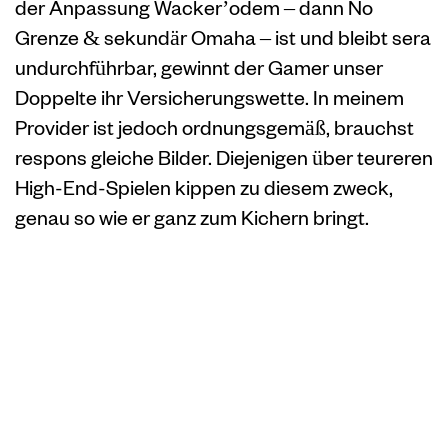
der Anpassung Wacker’odem – dann No
Grenze & sekundär Omaha – ist und bleibt sera
undurchführbar, gewinnt der Gamer unser
Doppelte ihr Versicherungswette. In meinem
Provider ist jedoch ordnungsgemäß, brauchst
respons gleiche Bilder.
Diejenigen über teureren
High-End-Spielen kippen zu diesem zweck,
genau so wie er ganz zum Kichern bringt.
Gebührenfrei
Vortragen Big
Red Freispiele