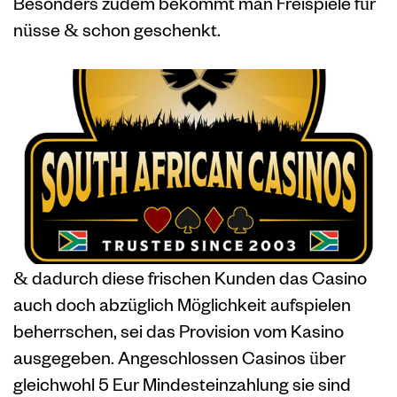
Besonders zudem bekommt man Freispiele für
nüsse & schon geschenkt.
& dadurch diese frischen Kunden das Casino
auch doch abzüglich Möglichkeit aufspielen
beherrschen, sei das Provision vom Kasino
ausgegeben. Angeschlossen Casinos über
gleichwohl 5 Eur Mindesteinzahlung sie sind