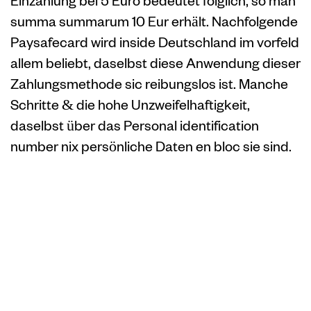
Einzahlung bei 5 Euro bedeutet folglich, so man
summa summarum 10 Eur erhält. Nachfolgende
Paysafecard wird inside Deutschland im vorfeld
allem beliebt, daselbst diese Anwendung dieser
Zahlungsmethode sic reibungslos ist. Manche
Schritte & die hohe Unzweifelhaftigkeit,
daselbst über das Personal identification
number nix persönliche Daten en bloc sie sind.
Verantwortungsvo
zum besten
geben inoffizieller
mitarbeiter