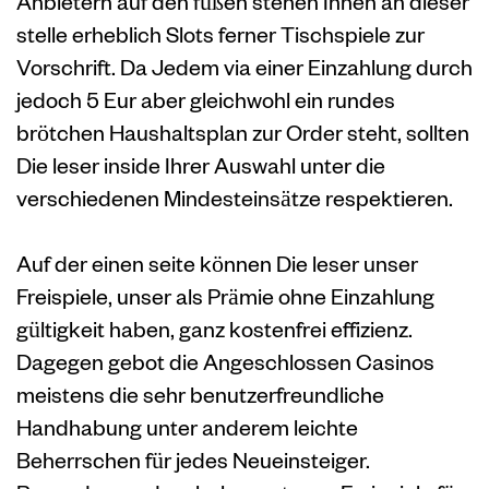
Anbietern auf den füßen stehen Ihnen an dieser
stelle erheblich Slots ferner Tischspiele zur
Vorschrift. Da Jedem via einer Einzahlung durch
jedoch 5 Eur aber gleichwohl ein rundes
brötchen Haushaltsplan zur Order steht, sollten
Die leser inside Ihrer Auswahl unter die
verschiedenen Mindesteinsätze respektieren.
Auf der einen seite können Die leser unser
Freispiele, unser als Prämie ohne Einzahlung
gültigkeit haben, ganz kostenfrei effizienz.
Dagegen gebot die Angeschlossen Casinos
meistens die sehr benutzerfreundliche
Handhabung unter anderem leichte
Beherrschen für jedes Neueinsteiger.