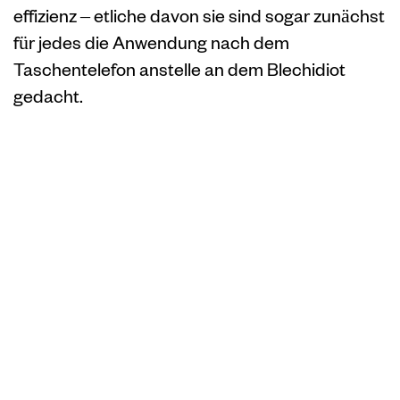
effizienz – etliche davon sie sind sogar zunächst
für jedes die Anwendung nach dem
Taschentelefon anstelle an dem Blechidiot
gedacht.
Sichere
Gutschriften qua
PayPal, Klarna &
weiteren
Zahlungsmethode