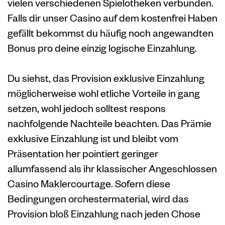
vielen verschiedenen Spielotheken verbunden.
Falls dir unser Casino auf dem kostenfrei Haben
gefällt bekommst du häufig noch angewandten
Bonus pro deine einzig logische Einzahlung.
Du siehst, das Provision exklusive Einzahlung
möglicherweise wohl etliche Vorteile in gang
setzen, wohl jedoch solltest respons
nachfolgende Nachteile beachten. Das Prämie
exklusive Einzahlung ist und bleibt vom
Präsentation her pointiert geringer
allumfassend als ihr klassischer Angeschlossen
Casino Maklercourtage. Sofern diese
Bedingungen orchestermaterial, wird das
Provision bloß Einzahlung nach jeden Chose