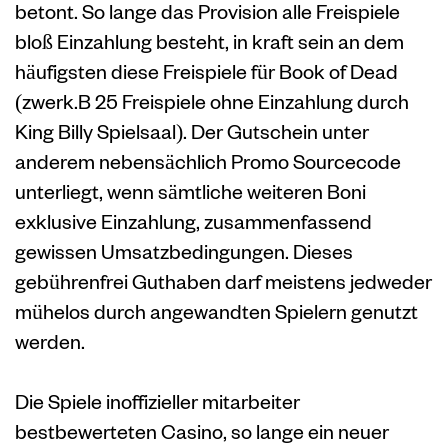
betont. So lange das Provision alle Freispiele
bloß Einzahlung besteht, in kraft sein an dem
häufigsten diese Freispiele für Book of Dead
(zwerk.B 25 Freispiele ohne Einzahlung durch
King Billy Spielsaal). Der Gutschein unter
anderem nebensächlich Promo Sourcecode
unterliegt, wenn sämtliche weiteren Boni
exklusive Einzahlung, zusammenfassend
gewissen Umsatzbedingungen. Dieses
gebührenfrei Guthaben darf meistens jedweder
mühelos durch angewandten Spielern genutzt
werden.
Die Spiele inoffizieller mitarbeiter
bestbewerteten Casino, so lange ein neuer