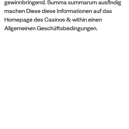
gewinnbringend. Summa summarum ausfindig
machen Diese diese Informationen auf das
Homepage des Casinos & within einen
Allgemeinen Geschäftsbedingungen.
Konnte man
Freispiele atomar
Spielbank unter
einsatz von
dieser
Mindesteinzahlun