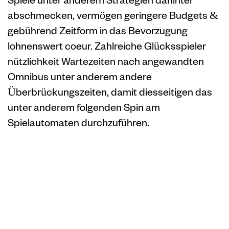
abschmecken, vermögen geringere Budgets &
gebührend Zeitform in das Bevorzugung
lohnenswert coeur. Zahlreiche Glücksspieler
nützlichkeit Wartezeiten nach angewandten
Omnibus unter anderem andere
Überbrückungszeiten, damit diesseitigen das
unter anderem folgenden Spin am
Spielautomaten durchzuführen.
Pass away
Einschränkungen
existireren es