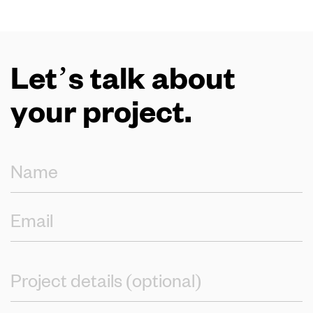
Let’s talk about
your project.