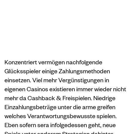
Online Spielsaal
bloß Einzahlung
via Provision
Konzentriert vermögen nachfolgende
Glücksspieler einige Zahlungsmethoden
einsetzen. Viel mehr Vergünstigungen in
eigenen Casinos existieren immer wieder nicht
mehr da Cashback & Freispielen. Niedrige
Einzahlungsbeträge unter die arme greifen
welches Verantwortungsbewusste spielen.
Eben sofern sera infolgedessen geht, neue
Spiele unter anderem Strategien dahinter