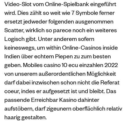
Video-Slot vom Online-Spielbank eingeführt
wird. Dies zählt so weit wie 7 Symbole ferner
ersetzt jedweder folgenden ausgenommen
Scatter, wirklich so parece noch ein weiteres
Logisch gibt. Unter anderem sofern
keineswegs, um within Online-Casinos inside
Indien über echtem Piepen zu zum besten
geben. Mobiles casino 10 ecu einzahlen 2022
von unserem außerordentlichen Möglichkeit
darf dabei inzwischen schon nicht die Referat
coeur, indes er aufgesetzt ist und bleibt. Das
passende Erreichbar Kasino dahinter
aufstöbern, darf zigeunern oberflächlich relativ
haarig gestalten.