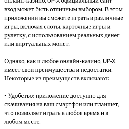
онлайн-казино, UP-X официальный сайт
вход может быть отличным выбором. В этом
приложении вы сможете играть в различные
игры, включая слоты, карточные игры и
рулетку, с использованием реальных денег
или виртуальных монет.
Однако, как и любое онлайн-казино, UP-X
имеет свои преимущества и недостатки.
Некоторые из преимуществ включают:
• Удобство: приложение доступно для
скачивания на ваш смартфон или планшет,
что позволяет играть в любое время и в
любом месте.