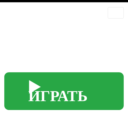
UP-X онлайн
казино –
приложение
▶️
ИГРАТЬ