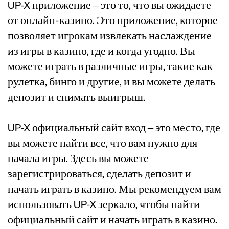
UP-X приложение – это то, что вы ожидаете
от онлайн-казино. Это приложение, которое
позволяет игрокам извлекать наслаждение
из игры в казино, где и когда угодно. Вы
можете играть в различные игры, такие как
рулетка, бинго и другие, и вы можете делать
депозит и снимать выигрыш.
UP-X официальный сайт вход – это место, где
вы можете найти все, что вам нужно для
начала игры. Здесь вы можете
зарегистрироваться, сделать депозит и
начать играть в казино. Мы рекомендуем вам
использовать UP-X зеркало, чтобы найти
официальный сайт и начать играть в казино.