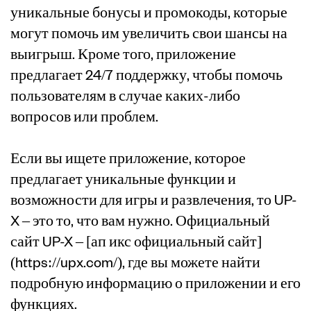
уникальные бонусы и промокоды, которые
могут помочь им увеличить свои шансы на
выигрыш. Кроме того, приложение
предлагает 24/7 поддержку, чтобы помочь
пользователям в случае каких-либо
вопросов или проблем.
Если вы ищете приложение, которое
предлагает уникальные функции и
возможности для игры и развлечения, то UP-
X – это то, что вам нужно. Официальный
сайт UP-X – [ап икс официальный сайт]
(https://upx.com/), где вы можете найти
подробную информацию о приложении и его
функциях.