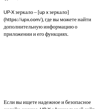
UP-X зеркало – [up x зеркало]
(https://upx.com/), где вы можете найти
дополнительную информацию о
приложении и его функциях.
Преимущества и
Недостатки UP-X
Онлайн Казино:
Приложение
Если вы ищете надежное и безопасное