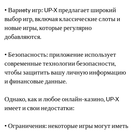
• Вариety игр: UP-X предлагает широкий
выбор игр, включая классические слоты и
новые игры, которые регулярно
добавляются.
• Безопасность: приложение использует
современные технологии безопасности,
чтобы защитить вашу личную информацию
и финансовые данные.
Однако, как и любое онлайн-казино, UP-X
имеет и свои недостатки:
• Ограничения: некоторые игры могут иметь