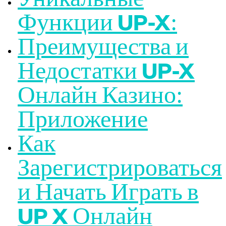
Функции UP-X:
Преимущества и
Недостатки UP-X
Онлайн Казино:
Приложение
Как
Зарегистрироваться
и Начать Играть в
UP X Онлайн