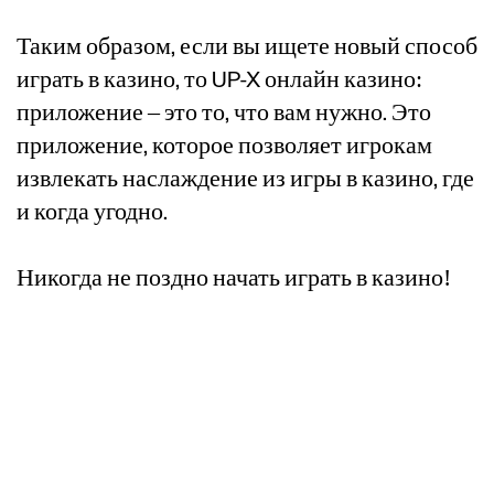
Таким образом, если вы ищете новый способ
играть в казино, то UP-X онлайн казино:
приложение – это то, что вам нужно. Это
приложение, которое позволяет игрокам
извлекать наслаждение из игры в казино, где
и когда угодно.
Никогда не поздно начать играть в казино!
UP-X Онлайн
Казино:
Приложение