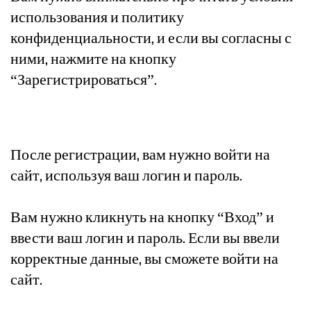
использования и политику
конфиденциальности, и если вы согласны с
ними, нажмите на кнопку
“Зарегистрироваться”.
Шаг 2: Вход на Сайт
После регистрации, вам нужно войти на
сайт, используя ваш логин и пароль.
Вам нужно кликнуть на кнопку “Вход” и
ввести ваш логин и пароль. Если вы ввели
корректные данные, вы сможете войти на
сайт.