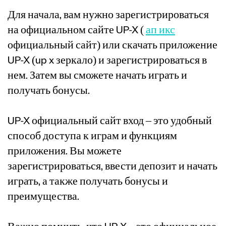
Для начала, вам нужно зарегистрироваться
на официальном сайте UP-X (
ап икс
официальный сайт) или скачать приложение
UP-X (up x зеркало) и зарегистрироваться в
нем. Затем вы сможете начать играть и
получать бонусы.
UP-X официальный сайт вход – это удобный
способ доступа к играм и функциям
приложения. Вы можете
зарегистрироваться, ввести депозит и начать
играть, а также получать бонусы и
преимущества.