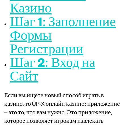
Казино
Шаг 1: Заполнение
Формы
Регистрации
Шаг 2: Вход на
Сайт
Если вы ищете новый способ играть в
казино, то UP-X онлайн казино: приложение
– это то, что вам нужно. Это приложение,
которое позволяет игрокам извлекать