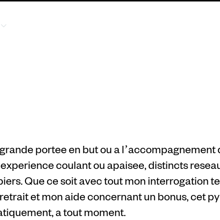
About
Blogs
Whitepapers
nder Casino
es
grande portee en but ou a l’accompagnement de
xperience coulant ou apaisee, distincts resea
piers. Que ce soit avec tout mon interrogation t
trait et mon aide concernant un bonus, cet py
atiquement, a tout moment.