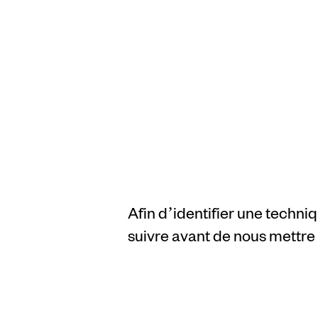
Inspir
conne
progre
Afin d’identifier une techni
suivre avant de nous mettre
Suppo