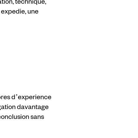
tion, technique,
t expedie, une
s ou
cte
pres d’experience
ogation davantage
conclusion sans