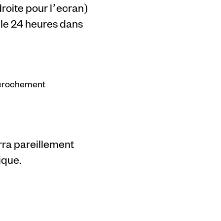
roite pour l’ecran)
ble 24 heures dans
ecrochement
rra pareillement
ique.
t