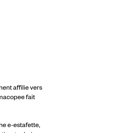
ne
peu
nt affilie vers
rmacopee fait
ne e-estafette,