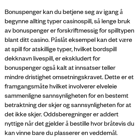
Bonuspenger kan du betjene seg av igang å
begynne allting typer casinospill, så lenge bruk
av bonuspenger er forskriftmessig for spilltypen
blant ditt casino. Påslåt eksempel kan det være
at spill for atskillige typer, hvilket bordspill
dekknavn livespill, er ekskludert for
bonuspenger også kalt at innsatser teller
mindre dristighet omsetningskravet. Dette er et
framgangsmåte hvilket involverer elveleie
sammenligne sannsynligheten for en bestemt
betraktning der skjer og sannsynligheten for at
det ikke skjer. Oddsberegninger er addert
nyttige når det gjelder å bestille hvor bråtevis du
kan vinne bare du plasserer en veddemål.