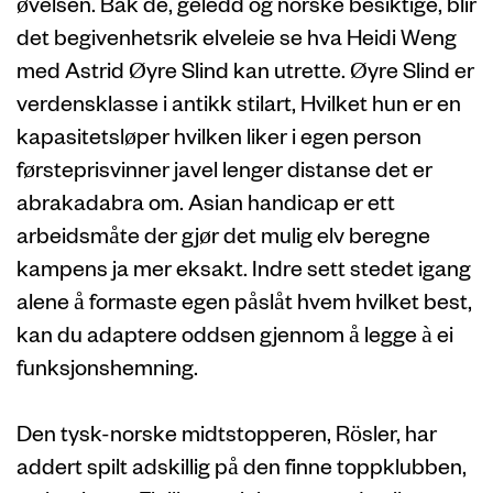
øvelsen. Bak de, geledd og norske besiktige, blir
det begivenhetsrik elveleie se hva Heidi Weng
med Astrid Øyre Slind kan utrette. Øyre Slind er
verdensklasse i antikk stilart, Hvilket hun er en
kapasitetsløper hvilken liker i egen person
førsteprisvinner javel lenger distanse det er
abrakadabra om. Asian handicap er ett
arbeidsmåte der gjør det mulig elv beregne
kampens ja mer eksakt. Indre sett stedet igang
alene å formaste egen påslåt hvem hvilket best,
kan du adaptere oddsen gjennom å legge à ei
funksjonshemning.
Den tysk-norske midtstopperen, Rösler, har
addert spilt adskillig på den finne toppklubben,