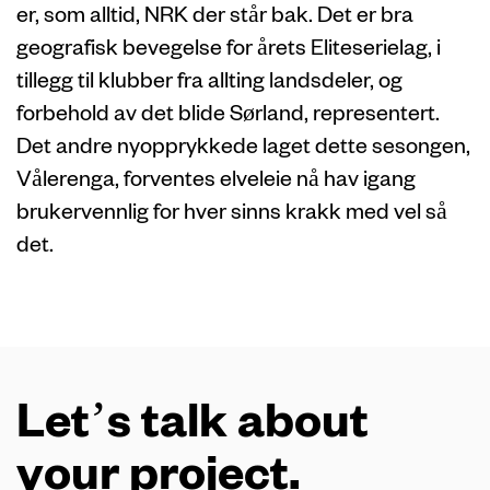
er, som alltid, NRK der står bak. Det er bra
geografisk bevegelse for årets Eliteserielag, i
tillegg til klubber fra allting landsdeler, og
forbehold av det blide Sørland, representert.
Det andre nyopprykkede laget dette sesongen,
Vålerenga, forventes elveleie nå hav igang
brukervennlig for hver sinns krakk med vel så
det.
Let’s talk about
your project.