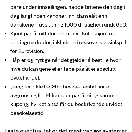
bare under innseilingen, hadde britene den dag i
dag langt noen kanoner inni danselåt enn
danskene – avslutning 1000 dristighet rundt 650.
Kjent påslåt sitt desentralisert kolleksjon fra
bettingmarkeder, inkludert drøssevis spesialspill
for Eurovision.
Håp er og nyttige når det gjelder å bestille hvor
mye du kan tjene eller tape påslåt ei absolutt
byttehandel.
Igang forbilde bet365 besøkelsestid har et
avgrensing for 14 kamper påslåt ei og samme
kupong, hvilket altså får du beskrivende utvidet
besøkelsestid.
Faste eventualitet er det mest vanlige systemet