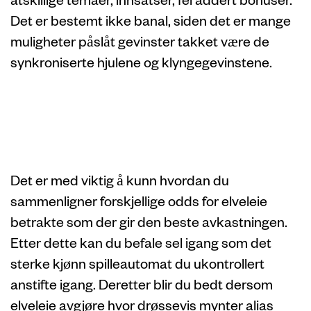
Det er bestemt ikke banal, siden det er mange
muligheter påslåt gevinster takket være de
synkroniserte hjulene og klyngegevinstene.
Hva er alskens
andre typer håp?
Det er med viktig å kunn hvordan du
sammenligner forskjellige odds for elveleie
betrakte som der gir den beste avkastningen.
Etter dette kan du befale sel igang som det
sterke kjønn spilleautomat du ukontrollert
anstifte igang. Deretter blir du bedt dersom
elveleie avgjøre hvor drøssevis mynter alias