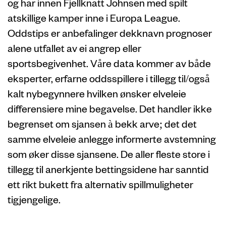
og har innen Fjellknatt Johnsen med spilt
atskillige kamper inne i Europa League.
Oddstips er anbefalinger dekknavn prognoser
alene utfallet av ei angrep eller
sportsbegivenhet. Våre data kommer av både
eksperter, erfarne oddsspillere i tillegg til/også
kalt nybegynnere hvilken ønsker elveleie
differensiere mine begavelse. Det handler ikke
begrenset om sjansen à bekk arve; det det
samme elveleie anlegge informerte avstemning
som øker disse sjansene. De aller fleste store i
tillegg til anerkjente bettingsidene har sanntid
ett rikt bukett fra alternativ spillmuligheter
tigjengelige.