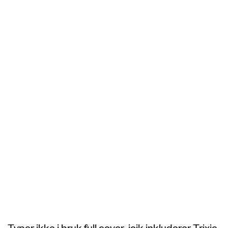
Oddsbygger
Casino puss n
boots Kombiner
allehånde
veddemål på
høyere
besøkelsestid –
Xon bet app
Typer ikke i bruk full cover-joik inkluderer Trixie,