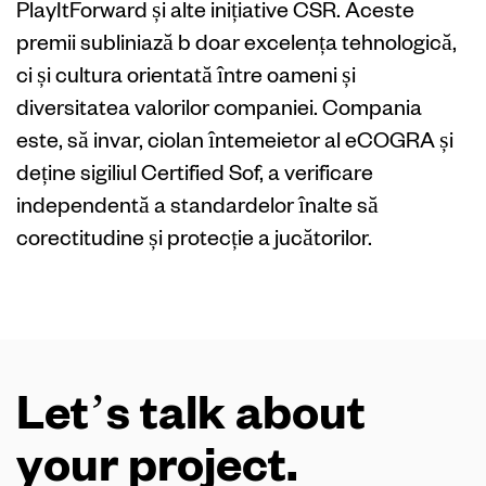
PlayItForward și alte inițiative CSR. Aceste
premii subliniază b doar excelența tehnologică,
ci și cultura orientată între oameni și
diversitatea valorilor companiei. Compania
este, să invar, ciolan întemeietor al eCOGRA și
deține sigiliul Certified Sof, a verificare
independentă a standardelor înalte să
corectitudine și protecție a jucătorilor.
Let’s talk about
your project.