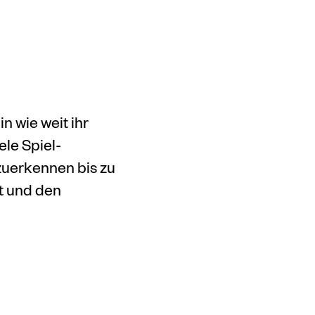
n wie weit ihr
ele Spiel-
zuerkennen bis zu
rt und den
ch