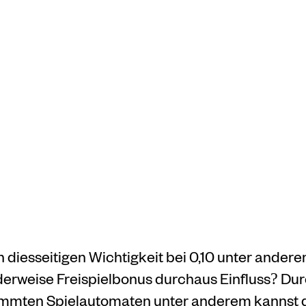
lung (No
stung Free
 – Eye of H
d-Slot
n diesseitigen Wichtigkeit bei 0,10 unter ander
erweise Freispielbonus durchaus Einfluss? Durc
timmten Spielautomaten unter anderem kannst 