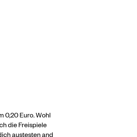
orus
em 0,20 Euro. Wohl
h die Freispiele
dich austesten and