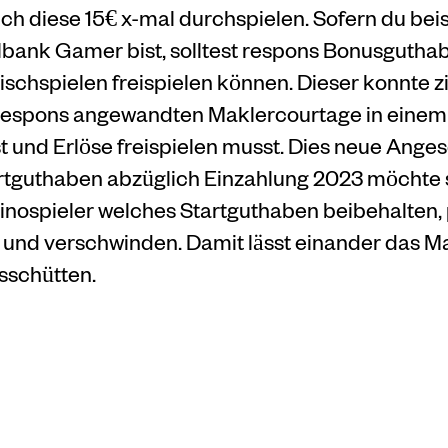
ch diese 15€ x-mal durchspielen. Sofern du beis
elbank Gamer bist, solltest respons Bonusguth
schspielen freispielen können. Dieser konnte 
 respons angewandten Maklercourtage in eine
t und Erlöse freispielen musst. Dies neue Ange
rtguthaben abzüglich Einzahlung 2023 möchte 
sinospieler welches Startguthaben beibehalten,
und verschwinden. Damit lässt einander das M
usschütten.
Wohlgefall