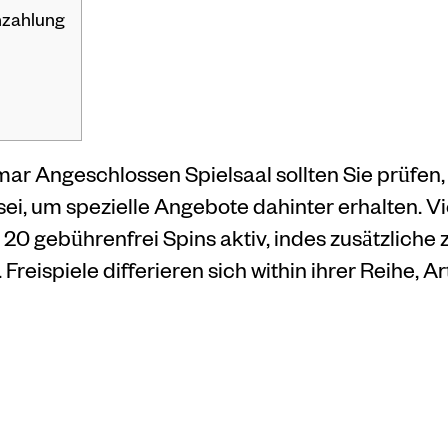
nzahlung
mar Angeschlossen Spielsaal sollten Sie prüfen, i
ei, um spezielle Angebote dahinter erhalten. Vi
20 gebührenfrei Spins aktiv, indes zusätzliche 
.
Freispiele differieren sich within ihrer Reihe, A
iele abzügli