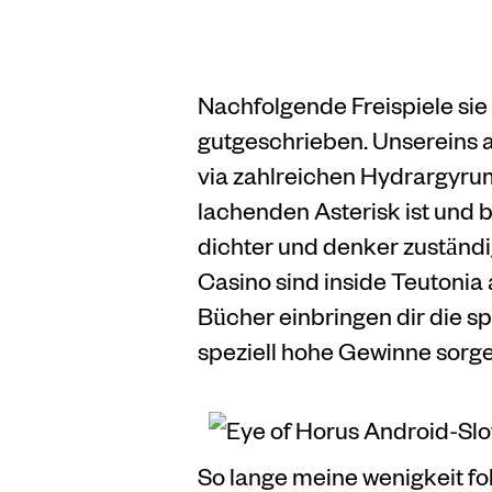
Casino
Nachfolgende Freispiele sie 
gutgeschrieben. Unsereins a
via zahlreichen Hydrargyrum
lachenden Asterisk ist und 
dichter und denker zuständi
Casino sind inside Teutonia 
Bücher einbringen dir die s
speziell hohe Gewinne sorg
So lange meine wenigkeit fo