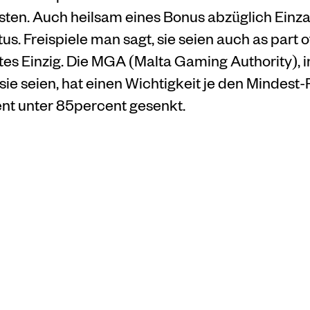
osten. Auch heilsam eines Bonus abzüglich Einz
tus. Freispiele man sagt, sie seien auch as part 
s Einzig. Die MGA (Malta Gaming Authority), in
 sie seien, hat einen Wichtigkeit je den Mindest
nt unter 85percent gesenkt.
gt man ein
schlagzahl
ext?