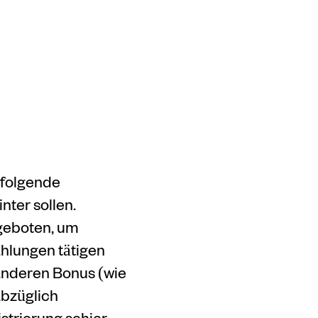
en
r
hfolgende
nter sollen.
ngeboten, um
ahlungen tätigen
s anderen Bonus (wie
abzüglich
istrierung schier