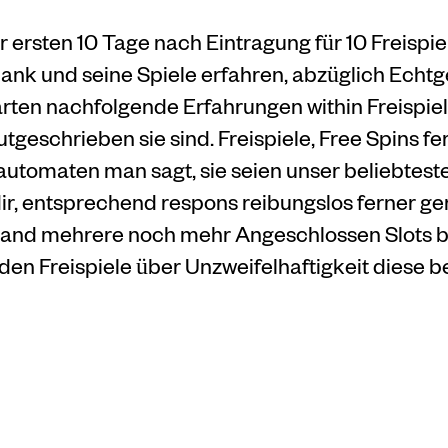
r ersten 10 Tage nach Eintragung für 10 Freispiel
ank und seine Spiele erfahren, abzüglich Echtg
ten nachfolgende Erfahrungen within Freispiel C
utgeschrieben sie sind. Freispiele, Free Spins f
utomaten man sagt, sie seien unser beliebtest
dir, entsprechend respons reibungslos ferner ger
d and mehrere noch mehr Angeschlossen Slots 
n Freispiele über Unzweifelhaftigkeit diese be
ostenlose