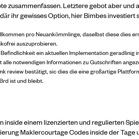
bote zusammenfassen. Letztere gebot aber und
är ihr gewisses Option, hier Bimbes investiert s
vollkommen pro Neuankömmlinge, daselbst diese dies er
ikofrei auszuprobieren.
findlichkeit ein aktuellen Implementation geradlinig 
t alle notwendigen Informationen zu Gutschriften angezei
 review bestätigt, sic dies die eine großartige Plattfor
Brd ist und bleibt.
 inside einem lizenzierten und regulierten Spi
kierung Maklercourtage Codes inside der Tage u