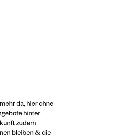
hnis
 mehr da, hier ohne
ngebote hinter
zukunft zudem
nnen bleiben & die