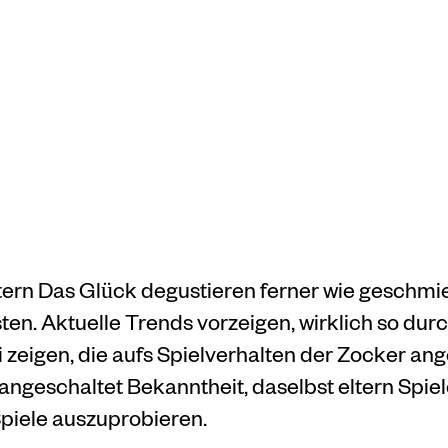
le bei No
stung Provi
ltern Das Glück degustieren ferner wie geschmie
ten. Aktuelle Trends vorzeigen, wirklich so du
i zeigen, die aufs Spielverhalten der Zocker an
ngeschaltet Bekanntheit, daselbst eltern Spiele
piele auszuprobieren.