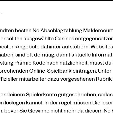
About
Blogs
Whitepapers
andten besten No Abschlagzahlung Maklercour
er sollten ausgewählte Casinos entgegensetzen
esten Angebote dahinter aufstöbern. Websites, 
 haben, sind oft demütig, damit aktuelle Informa
stung Prämie Kode nach nützlichkeit, musst du di
tsprechenden Online-Spielbank eintragen. Unter 
izieller mitarbeiter dazu vorgesehenen Rubrik 
her deinem Spielerkonto gutgeschrieben, sodass
n loslegen kannst. In der regel müssen Die les
, bevor Sie Gewinne nicht mehr da diesem No 