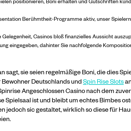
elen positionieren, Boni erhalten und Gutschriften künd
sentation Berühmtheit-Programme aktiv, unser Spielern
e Gelegenheit, Casinos bloß finanzielles Aussicht auszu
ung eingegeben, dahinter Sie nachfolgende Komposition 
n sagt, sie seien regelmäßige Boni, die dies Sp
Für Bewohner Deutschlands und
Spin Rise Slots
an
 Spinrise Angeschlossen Casino nach dem zuver
se Spielsaal ist und bleibt um echtes Bimbes ost
en jedoch sic gestaltet, wirklich so diese für Ha
eien.