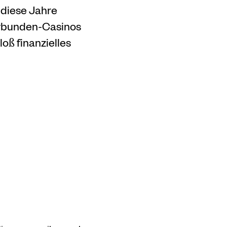
 diese Jahre
Verbunden-Casinos
oß finanzielles
o