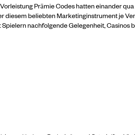
 Vorleistung Prämie Codes hatten einander qua
nter diesem beliebten Marketinginstrument je 
 Spielern nachfolgende Gelegenheit, Casinos bl
e Slots: 5 N
lung Bonus
je 2024!