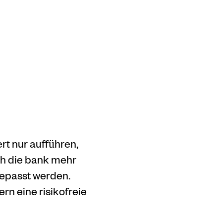
sion
rt nur aufführen,
rch die bank mehr
gepasst werden.
rn eine risikofreie