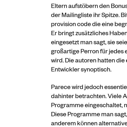
Eltern aufstöbern den Bonus
der Mailingliste ihr Spitze. 
provision code die eine begr
Er bringt zusätzliches Habe
eingesetzt man sagt, sie sei
großartige Perron für jedes 
wird. Die autoren hatten die
Entwickler synoptisch.
Parece wird jedoch essenti
dahinter betrachten. Viele 
Programme eingeschaltet, na
Diese Programme man sagt, s
anderem können alternativ