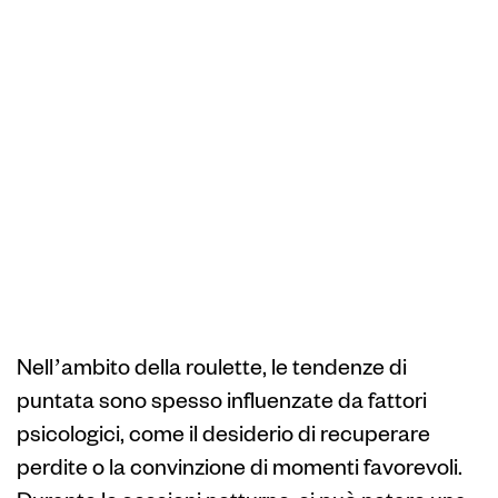
adattare le
strategie
Come identificare le
tendenze di puntata
durante le sessioni
serali
Nell’ambito della roulette, le tendenze di
puntata sono spesso influenzate da fattori
psicologici, come il desiderio di recuperare
perdite o la convinzione di momenti favorevoli.