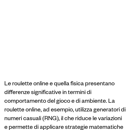
Personalizzare le
strategie di
scommessa in base
alla roulette online
vs. fisica
Le roulette online e quella fisica presentano
differenze significative in termini di
comportamento del gioco e di ambiente. La
roulette online, ad esempio, utilizza generatori di
numeri casuali (RNG), il che riduce le variazioni
e permette di applicare strategie matematiche