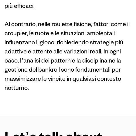
più efficaci.
Al contrario, nelle roulette fisiche, fattori come il
croupier, le ruote e le situazioni ambientali
influenzano il gioco, richiedendo strategie più
adattive e attente alle variazioni reali. In ogni
caso, l’analisi dei pattern e la disciplina nella
gestione del bankroll sono fondamentali per
massimizzare le vincite in qualsiasi contesto
notturno.
Let’s talk about