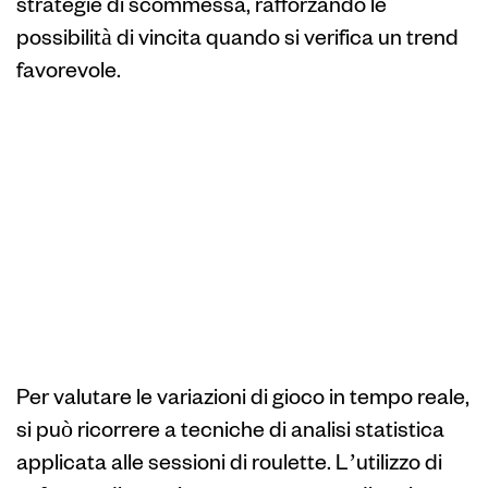
strategie di scommessa, rafforzando le
possibilità di vincita quando si verifica un trend
favorevole.
Metodi per
monitorare e
interpretare le
variazioni di gioco
notturne
Per valutare le variazioni di gioco in tempo reale,
si può ricorrere a tecniche di analisi statistica
applicata alle sessioni di roulette. L’utilizzo di