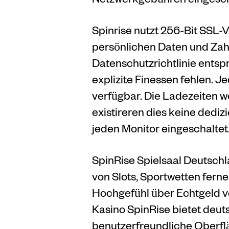
Spinrise nutzt 256-Bit SSL-
persönlichen Daten und Zahl
Datenschutzrichtlinie ents
explizite Finessen fehlen. 
verfügbar. Die Ladezeiten w
existireren dies keine dedi
jeden Monitor eingeschaltet
SpinRise Spielsaal Deutschl
von Slots, Sportwetten fern
Hochgefühl über Echtgeld ve
Kasino SpinRise bietet deut
benutzerfreundliche Oberf