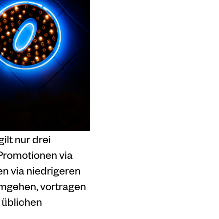
ilt nur drei
Promotionen via
n via niedrigeren
mgehen, vortragen
 üblichen