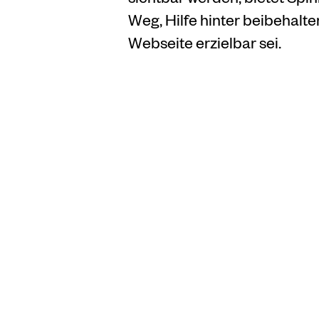
Weg, Hilfe hinter beibehalte
Webseite erzielbar sei.
Füllen
inoffiz
mitarb
Spiels