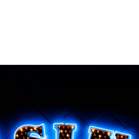
men Diese
Prämie.