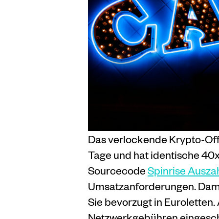
Das verlockende Krypto-Offer
Tage und hat identische 40
Sourcecode
Spinrise Ausza
Umsatzanforderungen. Dam
Sie bevorzugt in Euroletten
Netzwerkgebühren eingeschal