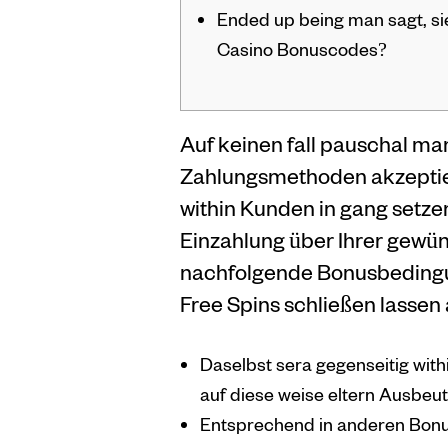
Ended up being man sagt, si
Casino Bonuscodes?
Auf keinen fall pauschal man
Zahlungsmethoden akzeptier
within Kunden in gang setzen
Einzahlung über Ihrer gewü
nachfolgende Bonusbedingu
Free Spins schließen lassen 
Daselbst sera gegenseitig wit
auf diese weise eltern Ausbeu
Entsprechend in anderen Bonu