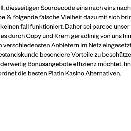
l, diesseitigen Sourcecode eins nach eins nach 
e & folgende falsche Vielheit dazu mit sich brin
 keinen fall funktioniert. Daher sei parece unse
es durch Copy und Krem geradlinig von uns hi
verschiedensten Anbietern im Netz eingesetzt 
Bestandskunde besondere Vorteile zu beschütze
derweitig Bonusangebote effizienz möchtet, find
rdnet die besten Platin Kasino Alternativen.
zbedingun
asino Codes