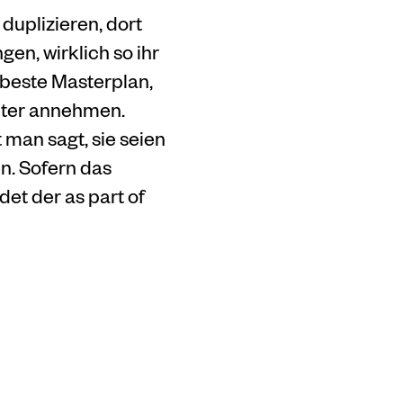
duplizieren, dort
gen, wirklich so ihr
r beste Masterplan,
nter annehmen.
man sagt, sie seien
n. Sofern das
et der as part of
gen