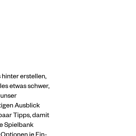
inter erstellen,
lles etwas schwer,
t unser
igen Ausblick
aar Tipps, damit
ne Spielbank
Optionen je Ein-