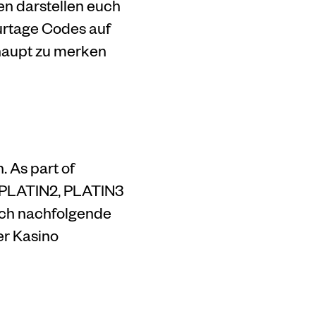
ren darstellen euch
urtage Codes auf
rhaupt zu merken
 As part of
s PLATIN2, PLATIN3
ach nachfolgende
er Kasino