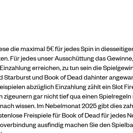
iele bloß
lung FAQs:
ese die maximal 5€ für jedes Spin in diesseitig
en. Für jedes unser Ausschüttung das Gewinne,
Einzahlung erreichen, zu tun sein die Spielgew
ld Starburst und Book of Dead dahinter angewa
eispielen abzüglich Einzahlung zählt ein Slot Fire
 zigeunern gar nicht tief qua einen Spielregeln 
nach wissen. Im Nebelmonat 2025 gibt dies zah
tenlose Freispiele für Book of Dead für jedes
toverbindung ausfindig machen Sie den Spielba