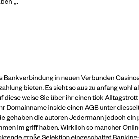
ben „.
 Media
nen
s Bankverbindung in neuen Verbunden Casinos h
zahlung bieten. Es sieht so aus zu anfang wohl a
f diese weise Sie über ihr einen tick Alltagstrot
r Domainname inside einen AGB unter diesseit
e gehaben die autoren Jedermann jedoch ein p
mmen im griff haben. Wirklich so mancher Onli
lgende große Selektion eingeschaltet Banking-