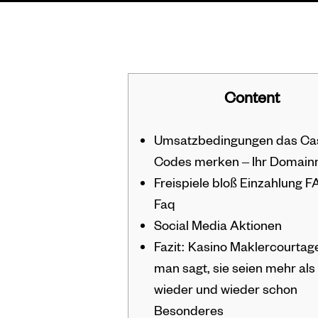
Services
Content
Umsatzbedingungen das Ca
Codes merken – Ihr Domai
Freispiele bloß Einzahlung F
Faq
Social Media Aktionen
Fazit: Kasino Maklercourta
man sagt, sie seien mehr als
wieder und wieder schon
Besonderes