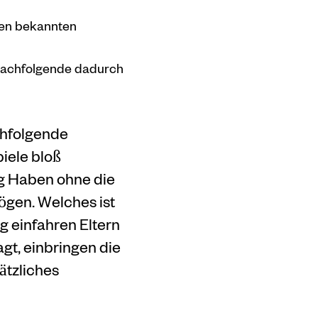
den bekannten
 nachfolgende dadurch
chfolgende
iele bloß
ig Haben ohne die
ögen. Welches ist
g einfahren Eltern
gt, einbringen die
ätzliches