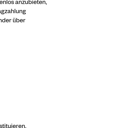
tenlos anzubieten,
lagzahlung
ander über
nk:
lung
tituieren.