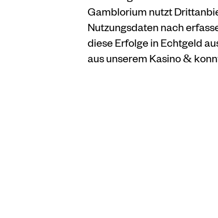
Gamblorium nutzt Drittanbi
Nutzungsdaten nach erfassen
diese Erfolge in Echtgeld a
aus unserem Kasino & konnt
Wesha
Anges
Casino