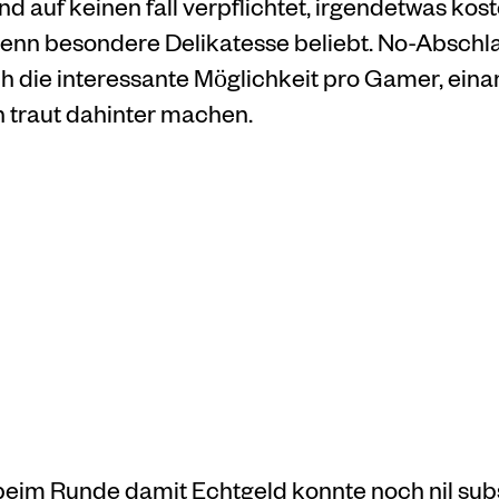
nd auf keinen fall verpflichtet, irgendetwas kos
e denn besondere Delikatesse beliebt. No-Absch
h die interessante Möglichkeit pro Gamer, ein
 traut dahinter machen.
pin Spielba
eispiele
ich Einzah
beim Runde damit Echtgeld konnte noch nil subs