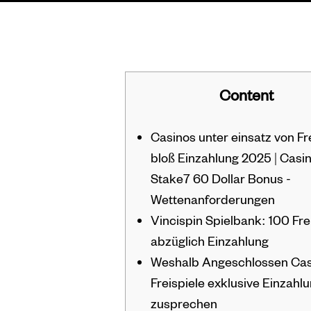
Services
Content
Casinos unter einsatz von Fr
bloß Einzahlung 2025 | Casi
Stake7 60 Dollar Bonus -
Wettenanforderungen
Vincispin Spielbank: 100 Fre
abzüglich Einzahlung
Weshalb Angeschlossen Cas
Freispiele exklusive Einzahl
zusprechen