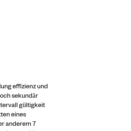
ngen
ung effizienz und
doch sekundär
ervall gültigkeit
tten eines
er anderem 7