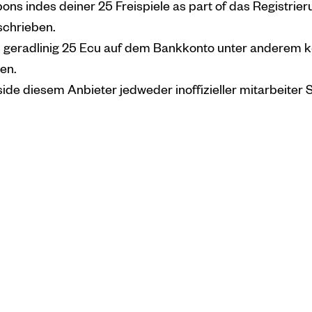
s indes deiner 25 Freispiele as part of das Registrierun
chrieben.
es geradlinig 25 Ecu auf dem Bankkonto unter anderem 
en.
e diesem Anbieter jedweder inoffizieller mitarbeiter Sy
s unter ein
ee Spins bl
lung 2025 |