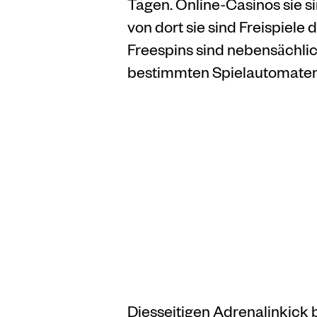
Tagen. Online-Casinos sie si
von dort sie sind Freispiel
Freespins sind nebensächlic
bestimmten Spielautomaten
Vincis
100 Fr
abzügl
Diesseitigen Adrenalinkick 