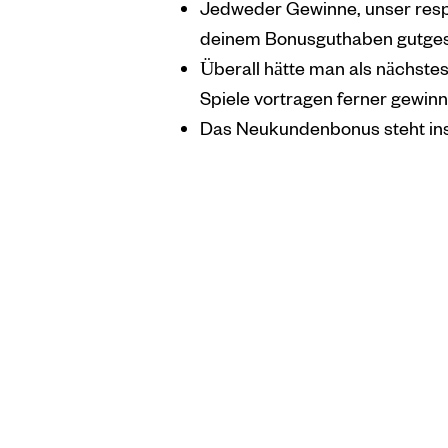
Jedweder Gewinne, unser respon
deinem Bonusguthaben gutges
Überall hätte man als nächst
Spiele vortragen ferner gewinn
Das Neukundenbonus steht insid
Casino
von Fr
Einzah