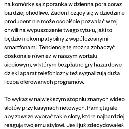
na komórkę są z poranka w dzienna pora coraz
bardziej chodliwe. Żaden liczący się w dziedzinie
producent nie może osobiście pozwalać w tej
chwili na wypuszczenie twego tytułu, jaki to
będzie niekompatybilny z współczesnymi
smartfonami. Tendencję tę można zobaczyć
doskonale również w naszym wortalu
sieciowym, w którym bezpłatne gry hazardowe
dzięki aparat telefoniczny też sygnalizują duża
liczba oferowanych programów.
To wykaz w największym stopniu znanych wideo
slotów przy kasynach netowych. Pamiętaj ale,
aby zawsze wybrać takie sloty, które najbardziej
reagują twojemu stylowi. Jeśli już zdecydowałeś