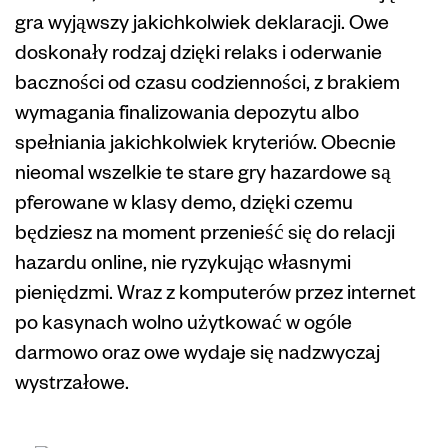
gra wyjąwszy jakichkolwiek deklaracji. Owe
doskonały rodzaj dzięki relaks i oderwanie
baczności od czasu codzienności, z brakiem
wymagania finalizowania depozytu albo
spełniania jakichkolwiek kryteriów. Obecnie
nieomal wszelkie te stare gry hazardowe są
pferowane w klasy demo, dzięki czemu
będziesz na moment przenieść się do relacji
hazardu online, nie ryzykując własnymi
pieniędzmi. Wraz z komputerów przez internet
po kasynach wolno użytkować w ogóle
darmowo oraz owe wydaje się nadzwyczaj
wystrzałowe.