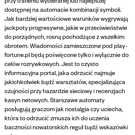
przy trafieniu wybieranej lub najlepszej
dostępnej na automacie kombinacji symboli.
Jak bardziej wartościowe warunków wygrywają
jackpoty progresywne, jakie w przeciwieństwie
do porządnych, rosną pochodzące z wszelkim
obrotem. Wiadomości zamieszczone pod play-
fortune.pl będą poświęcone tylko i wyłącznie do
celów rozrywkowych. Jest to czysto
informacyjna portal, jaka odrzucić najmuje
jakichkolwiek bądź warsztatów, specjalizująca
czujności przy hazardzie sieciowy i recenzjach
kasyn netowych. Starszawe automaty
posługują graczom jak nostalgia czy uciecha,
która to odrzucić zmusza ich do uczenia
baczności nowatorskich reguł bądź wskazówki