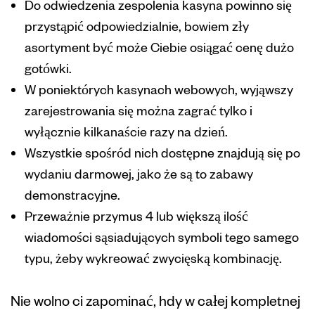
Do odwiedzenia zespolenia kasyna powinno się
przystąpić odpowiedzialnie, bowiem zły
asortyment być może Ciebie osiągać cenę dużo
gotówki.
W poniektórych kasynach webowych, wyjąwszy
zarejestrowania się można zagrać tylko i
wyłącznie kilkanaście razy na dzień.
Wszystkie spośród nich dostępne znajdują się po
wydaniu darmowej, jako że są to zabawy
demonstracyjne.
Przeważnie przymus 4 lub większą ilość
wiadomości sąsiadujących symboli tego samego
typu, żeby wykreować zwycięską kombinację.
Nie wolno ci zapominać, hdy w całej kompletnej