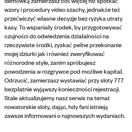
demówką zamierzasz coś więcej niż spotkać
wzory i procedury video szachy, jednakże też
przećwiczyć własne decyzje bez ryzyka utraty
kasy. To wspaniały środek, by przygotowywać
czujności do odwiedzenia działalności na
rzeczywiste środki, zyskać pełne przekonanie
mojej dziurki jak i również zweryfikować
różnorodne style, zanim spróbujesz
powodzenia w rozgrywce pod możliwe kapitał.
Odrzucić, zamierzasz wystawiać przy sloty 777
bezpłatnie wyjąwszy konieczności rejestracji.
Stale aktualizujemy nasz serwis na temat
nowatorskie sloty, dając, hdy fani istnieją
zawsze informowani o najnowszych wydaniach.