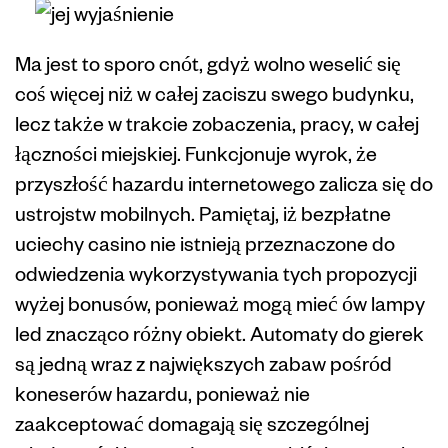
Ma jest to sporo cnót, gdyż wolno weselić się
coś więcej niż w całej zaciszu swego budynku,
lecz także w trakcie zobaczenia, pracy, w całej
łączności miejskiej. Funkcjonuje wyrok, że ​​
przyszłość hazardu internetowego zalicza się do
ustrojstw mobilnych. Pamiętaj, iż bezpłatne
uciechy casino nie istnieją przeznaczone do
odwiedzenia wykorzystywania tych propozycji
wyżej bonusów, ponieważ mogą mieć ów lampy
led znacząco różny obiekt. Automaty do gierek
są jedną wraz z największych zabaw pośród
koneserów hazardu, ponieważ nie
zaakceptować domagają się szczególnej