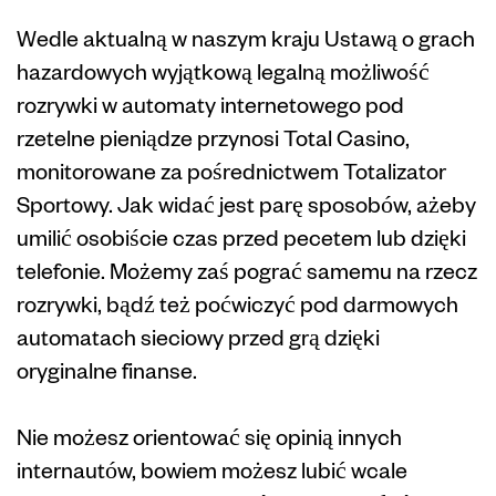
Wedle aktualną w naszym kraju Ustawą o grach
hazardowych wyjątkową legalną możliwość
rozrywki w automaty internetowego pod
rzetelne pieniądze przynosi Total Casino,
monitorowane za pośrednictwem Totalizator
Sportowy. Jak widać jest parę sposobów, ażeby
umilić osobiście czas przed pecetem lub dzięki
telefonie. Możemy zaś pograć samemu na rzecz
rozrywki, bądź też poćwiczyć pod darmowych
automatach sieciowy przed grą dzięki
oryginalne finanse.
Nie możesz orientować się opinią innych
internautów, bowiem możesz lubić wcale