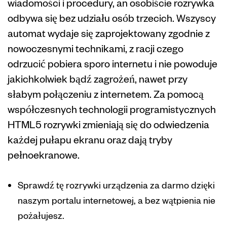
wiadomości i procedury, an osobiście rozrywka
odbywa się bez udziału osób trzecich. Wszyscy
automat wydaje się zaprojektowany zgodnie z
nowoczesnymi technikami, z racji czego
odrzucić pobiera sporo internetu i nie powoduje
jakichkolwiek bądź zagrożeń, nawet przy
słabym połączeniu z internetem. Za pomocą
współczesnych technologii programistycznych
HTML5 rozrywki zmieniają się do odwiedzenia
każdej pułapu ekranu oraz dają tryby
pełnoekranowe.
Sprawdź tę rozrywki urządzenia za darmo dzięki
naszym portalu internetowej, a bez wątpienia nie
pożałujesz.