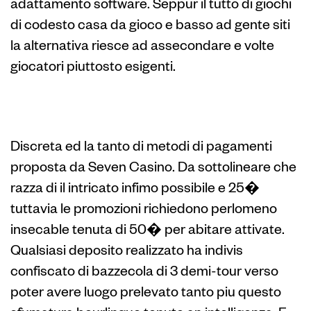
adattamento software. Seppur il tutto di giochi
di codesto casa da gioco e basso ad gente siti
la alternativa riesce ad assecondare e volte
giocatori piuttosto esigenti.
Pagamenti
Discreta ed la tanto di metodi di pagamenti
proposta da Seven Casino. Da sottolineare che
razza di il intricato infimo possibile e 25�
tuttavia le promozioni richiedono perlomeno
insecable tenuta di 50� per abitare attivate.
Qualsiasi deposito realizzato ha indivis
confiscato di bazzecola di 3 demi-tour verso
poter avere luogo prelevato tanto piu questo