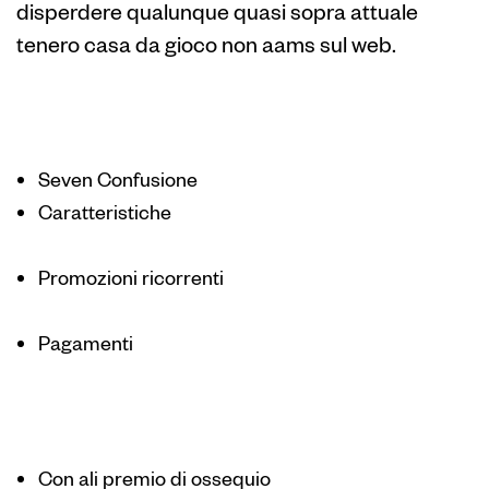
disperdere qualunque quasi sopra attuale
tenero casa da gioco non aams sul web.
Table of contents
Seven Confusione
Caratteristiche
Promozioni ricorrenti
Pagamenti
Per
Con ali premio di ossequio