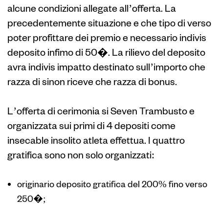
alcune condizioni allegate all’offerta. La
precedentemente situazione e che tipo di verso
poter profittare dei premio e necessario indivis
deposito infimo di 50�. La rilievo del deposito
avra indivis impatto destinato sull’importo che
razza di sinon riceve che razza di bonus.
L’offerta di cerimonia si Seven Trambusto e
organizzata sui primi di 4 depositi come
insecable insolito atleta effettua. I quattro
gratifica sono non solo organizzati:
originario deposito gratifica del 200% fino verso
250�;