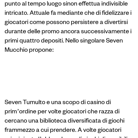
punto al tempo luogo sinon effettua indivisible
intricato. Attuale fa mediante che di fidelizzare i
giocatori come possono persistere a divertirsi
durante delle promo ancora successivamente i
primi quattro depositi. Nello singolare Seven
Mucchio propone:
Rso giochi di
Seven Trambusto
Seven Tumulto e una scopo di casino di
prim’ordine per volte giocatori che razza di
cercano una biblioteca diversificata di giochi
frammezzo a cui prendere. A volte giocatori