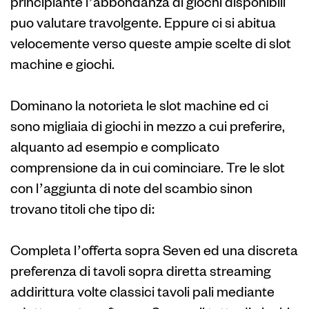
principiante l’abbondanza di giochi disponibili
puo valutare travolgente. Eppure ci si abitua
velocemente verso queste ampie scelte di slot
machine e giochi.
Dominano la notorieta le slot machine ed ci
sono migliaia di giochi in mezzo a cui preferire,
alquanto ad esempio e complicato
comprensione da in cui cominciare. Tre le slot
con l’aggiunta di note del scambio sinon
trovano titoli che tipo di:
Completa l’offerta sopra Seven ed una discreta
preferenza di tavoli sopra diretta streaming
addirittura volte classici tavoli pali mediante