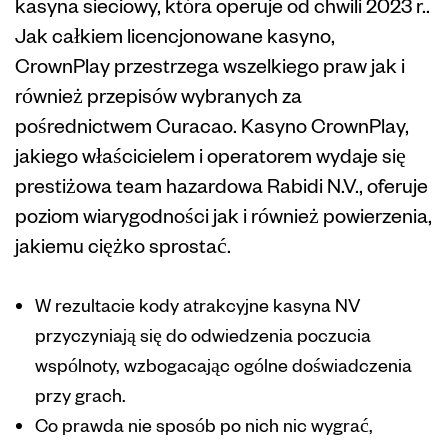
kasyna sieciowy, która operuje od chwili 2023 r..
Jak całkiem licencjonowane kasyno,
CrownPlay przestrzega wszelkiego praw jak i
również przepisów wybranych za
pośrednictwem Curacao. Kasyno CrownPlay,
jakiego właścicielem i operatorem wydaje się
prestiżowa team hazardowa Rabidi N.V., oferuje
poziom wiarygodności jak i również powierzenia,
jakiemu ciężko sprostać.
W rezultacie kody atrakcyjne kasyna NV
przyczyniają się do odwiedzenia poczucia
wspólnoty, wzbogacając ogólne doświadczenia
przy grach.
Co prawda nie sposób po nich nic wygrać,