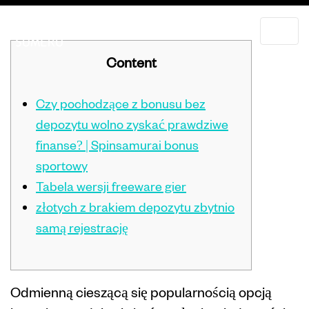
Content
Czy pochodzące z bonusu bez
depozytu wolno zyskać prawdziwe
finanse? | Spinsamurai bonus
sportowy
Tabela wersji freeware gier
złotych z brakiem depozytu zbytnio
samą rejestrację
Odmienną cieszącą się popularnością opcją