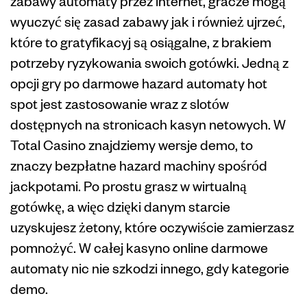
zabawy automaty przez internet, gracze mogą
wyuczyć się zasad zabawy jak i również ujrzeć,
które to gratyfikacyj są osiągalne, z brakiem
potrzeby ryzykowania swoich gotówki. Jedną z
opcji gry po darmowe hazard automaty hot
spot jest zastosowanie wraz z slotów
dostępnych na stronicach kasyn netowych. W
Total Casino znajdziemy wersje demo, to
znaczy bezpłatne hazard machiny spośród
jackpotami. Po prostu grasz w wirtualną
gotówkę, a więc dzięki danym starcie
uzyskujesz żetony, które oczywiście zamierzasz
pomnożyć. W całej kasyno online darmowe
automaty nic nie szkodzi innego, gdy kategorie
demo.