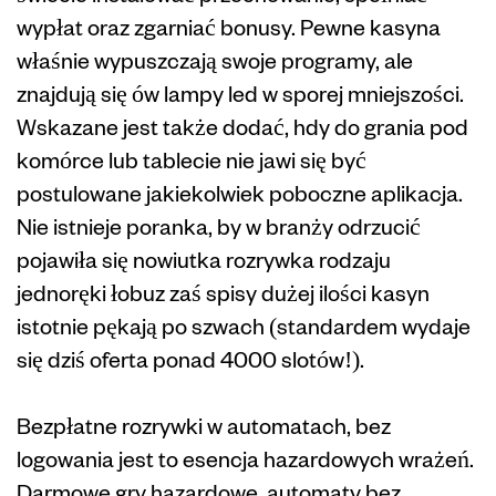
wypłat oraz zgarniać bonusy. Pewne kasyna
właśnie wypuszczają swoje programy, ale
znajdują się ów lampy led w sporej mniejszości.
Wskazane jest także dodać, hdy do grania pod
komórce lub tablecie nie jawi się być
postulowane jakiekolwiek poboczne aplikacja.
Nie istnieje poranka, by w branży odrzucić
pojawiła się nowiutka rozrywka rodzaju
jednoręki łobuz zaś spisy dużej ilości kasyn
istotnie pękają po szwach (standardem wydaje
się dziś oferta ponad 4000 slotów!).
Bezpłatne rozrywki w automatach, bez
logowania jest to esencja hazardowych wrażeń.
Darmowe gry hazardowe, automaty bez