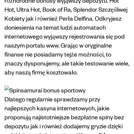
różnorodne bonusy wyjąwszy depozytu. Hot
Hot, Ultra Hot, Book of Ra, Splendor Szczęśliwej
Kobiety jak i również Perła Delfina. Odkryjesz
doniesienia na temat ludzi automatach
internetowego wyjąwszy rejestrowania się pod
naszym portalu www. Grając w oryginalne
finanse nie posiadamy tejże możności, to
znaczy dysponujemy, ale takie testowanie wiele,
aby naszą firmę kosztowało.
Dlatego regularnie sprawdzamy przy
najlepszych kasyna internetowych, jakie
proponują najistotniejsze bezpłatne spiny bez
depozytu jak i również dodajemy gryzie dzięki