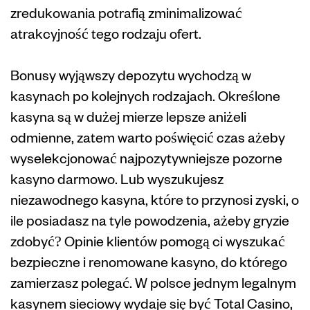
zredukowania potrafią zminimalizować
atrakcyjność tego rodzaju ofert.
Bonusy wyjąwszy depozytu wychodzą w
kasynach po kolejnych rodzajach. Określone
kasyna są w dużej mierze lepsze aniżeli
odmienne, zatem warto poświęcić czas ażeby
wyselekcjonować najpozytywniejsze pozorne
kasyno darmowo. Lub wyszukujesz
niezawodnego kasyna, które to przynosi zyski, o
ile posiadasz na tyle powodzenia, ażeby gryzie
zdobyć? Opinie klientów pomogą ci wyszukać
bezpieczne i renomowane kasyno, do którego
zamierzasz polegać. W polsce jednym legalnym
kasynem sieciowy wydaje się być Total Casino,