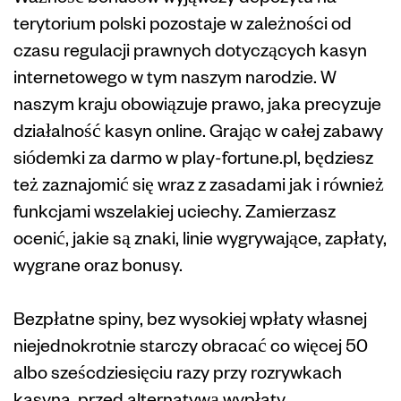
terytorium polski pozostaje w zależności od
czasu regulacji prawnych dotyczących kasyn
internetowego w tym naszym narodzie. W
naszym kraju obowiązuje prawo, jaka precyzuje
działalność kasyn online. Grając w całej zabawy
siódemki za darmo w play-fortune.pl, będziesz
też zaznajomić się wraz z zasadami jak i również
funkcjami wszelakiej uciechy. Zamierzasz
ocenić, jakie są znaki, linie wygrywające, zapłaty,
wygrane oraz bonusy.
Bezpłatne spiny, bez wysokiej wpłaty własnej
niejednokrotnie starczy obracać co więcej 50
albo sześcdziesięciu razy przy rozrywkach
kasyna, przed alternatywą wypłaty.