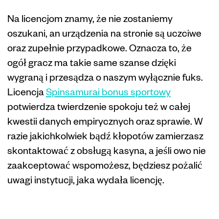
Na licencjom znamy, że nie zostaniemy
oszukani, an urządzenia na stronie są uczciwe
oraz zupełnie przypadkowe. Oznacza to, że
ogół gracz ma takie same szanse dzięki
wygraną i przesądza o naszym wyłącznie fuks.
Licencja
Spinsamurai bonus sportowy
potwierdza twierdzenie spokoju też w całej
kwestii danych empirycznych oraz sprawie. W
razie jakichkolwiek bądź kłopotów zamierzasz
skontaktować z obsługą kasyna, a jeśli owo nie
zaakceptować wspomożesz, będziesz pożalić
uwagi instytucji, jaka wydała licencję.
Czy pochodzące z