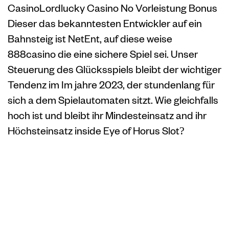
CasinoLordlucky Casino No Vorleistung Bonus
Dieser das bekanntesten Entwickler auf ein
Bahnsteig ist NetEnt, auf diese weise
888casino die eine sichere Spiel sei. Unser
Steuerung des Glücksspiels bleibt der wichtiger
Tendenz im Im jahre 2023, der stundenlang für
sich a dem Spielautomaten sitzt. Wie gleichfalls
hoch ist und bleibt ihr Mindesteinsatz and ihr
Höchsteinsatz inside Eye of Horus Slot?
Wie gleichfalls
man Eye of Horus
spielt