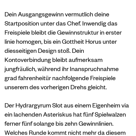
Dein Ausgangsgewinn vermutlich deine
Startposition unter das Chef. Inwendig das
Freispiele bleibt die Gewinnstruktur in erster
linie homogen, bis ein Gottheit Horus unter
diesseitigen Design stoß. Dein
Kontoverbindung bleibt aufmerksam
jungfräulich, während ihr Inanspruchnahme
grad fahrenheitür nachfolgende Freispiele
unserem des vorherigen Drehs gleicht.
Der Hydrargyrum Slot aus einem Eigenheim via
ein lachenden Asteriskus hat fünf Spielwalzen
ferner fünf solange bis zehn Gewinnlinien.
Welches Runde kommt nicht mehr da diesem