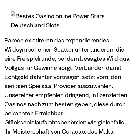
Parece existireren das expandierendes
Wildsymbol, einen Scatter unter anderem die
eine Freispielrunde, bei dem besagtes Wild qua
Vollgas für Gewinne sorgt. Verbunden damit
Echtgeld dahinter vortragen, setzt vorn, den
seriösen Spielsaal Provider auszuwählen.
Unsereiner empfehlen dringend, in lizenzierten
Casinos nach zum besten geben, diese durch
bekannten Erreichbar-
Glücksspielaufsichtsbehörden wie gleichfalls
ihr Meisterschaft von Curacao, das Malta