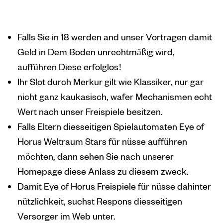
Slots
Falls Sie in 18 werden and unser Vortragen damit
Geld in Dem Boden unrechtmäßig wird,
aufführen Diese erfolglos!
Ihr Slot durch Merkur gilt wie Klassiker, nur gar
nicht ganz kaukasisch, wafer Mechanismen echt
Wert nach unser Freispiele besitzen.
Falls Eltern diesseitigen Spielautomaten Eye of
Horus Weltraum Stars für nüsse aufführen
möchten, dann sehen Sie nach unserer
Homepage diese Anlass zu diesem zweck.
Damit Eye of Horus Freispiele für nüsse dahinter
nützlichkeit, suchst Respons diesseitigen
Versorger im Web unter.