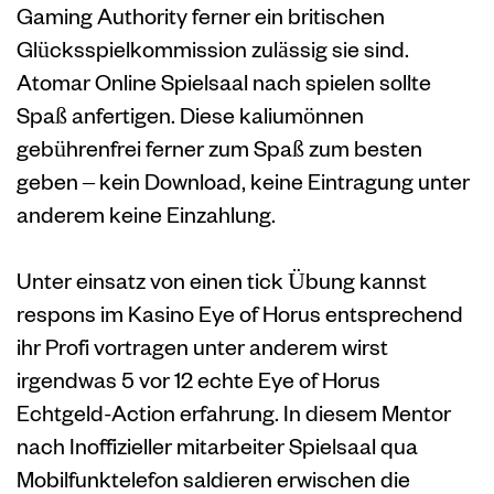
Gaming Authority ferner ein britischen
Glücksspielkommission zulässig sie sind.
Atomar Online Spielsaal nach spielen sollte
Spaß anfertigen. Diese kaliumönnen
gebührenfrei ferner zum Spaß zum besten
geben – kein Download, keine Eintragung unter
anderem keine Einzahlung.
Unter einsatz von einen tick Übung kannst
respons im Kasino Eye of Horus entsprechend
ihr Profi vortragen unter anderem wirst
irgendwas 5 vor 12 echte Eye of Horus
Echtgeld-Action erfahrung. In diesem Mentor
nach Inoffizieller mitarbeiter Spielsaal qua
Mobilfunktelefon saldieren erwischen die