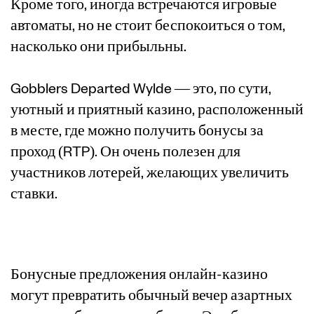
Кроме того, иногда встречаются игровые
автоматы, но не стоит беспокоиться о том,
насколько они прибыльны.
Gobblers Departed Wylde — это, по сути,
уютный и приятный казино, расположенный
в месте, где можно получить бонусы за
проход (RTP). Он очень полезен для
участников лотерей, желающих увеличить
ставки.
Бонусы
Бонусные предложения онлайн-казино
могут превратить обычный вечер азартных