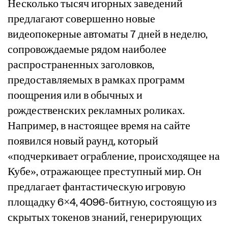
Несколько тысяч игорных заведений
предлагают совершенно новые
видеопокерные автоматы 7 дней в неделю,
сопровождаемые рядом наиболее
распространенных заголовков,
предоставляемых в рамках программ
поощрения или в обычных и
рождественских рекламных роликах.
Например, в настоящее время на сайте
появился новый раунд, который
«подчеркивает ограбление, происходящее на
Кубе», отражающее преступный мир. Он
предлагает фантастическую игровую
площадку 6×4, 4096-битную, состоящую из
скрытых токенов знаний, генерирующих