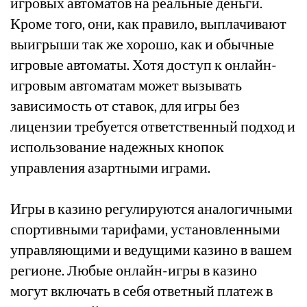
игровых автоматов на реальные деньги.
Кроме того, они, как правило, выплачивают
выигрыши так же хорошо, как и обычные
игровые автоматы. Хотя доступ к онлайн-
игровым автоматам может вызывать
зависимость от ставок, для игры без
лицензии требуется ответственный подход и
использование надежных кнопок
управления азартными играми.
Игры в казино регулируются аналогичными
спортивными тарифами, установленными
управляющими и ведущими казино в вашем
регионе. Любые онлайн-игры в казино
могут включать в себя ответный платеж в