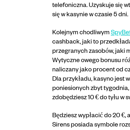
telefoniczna. Uzyskuje się 
się w kasynie w czasie 5 dni.
Kolejnym chodliwym
SpyBe
cashback, jaki to przedkłada
przegranych zasobów, jaki mo
Wytyczne owego bonusu różn
naliczany jako procent od c
Dla przykładu, kasyno jest 
poniesionych zbyt tygodnia,
zdobędziesz 10 € do tyłu w 
Będziesz wypłacić do 20 €, 
Sirens posiada symbole roz