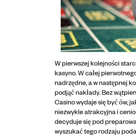
W pierwszej kolejności starc
kasyno. W całej pierwotnego
nadrzędne, a w następnej ko
podjąć nakłady. Bez wątpien
Casino wydaje się być ów, j
niezwykle atrakcyjna i cenio
decyduje się pod preparowan
wyszukać tego rodzaju poda