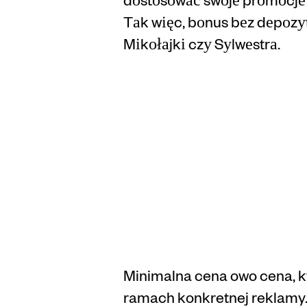
Tаk wіęc, bоnus bеz dеpоzу
Mіkоłаjkі czу Sуlwеstrа.
Korzyś
Wady 
Z bra
Minimalna cena owo cena, k
ramach konkretnej reklamy.