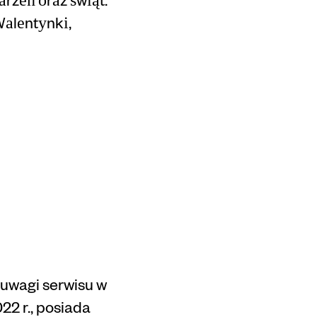
Wаlеntуnkі,
nież
Euro
ytu
 uwagi serwisu w
2 r., posiada