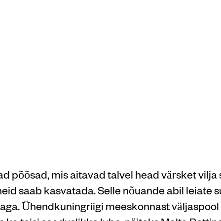
berries'i
onna
alüüs
d põõsad, mis aitavad talvel head värsket vilja
 ja neid saab kasvatada. Selle nõuande abil leiate
tavaga. Ühendkuningriigi meeskonnast väljaspool