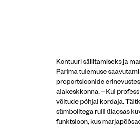
kasiin
video
Kontuuri säilitamiseks ja ma
Parima tulemuse saavutamise
proportsioonide erinevustest
aiakeskkonna. – Kui profess
võitude põhjal kordaja. Täit
sümbolitega rulli ülaosas k
funktsioon, kus marjapõõsa