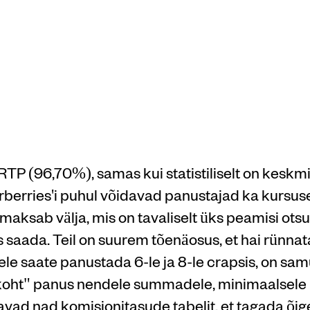
vajalikud
õhised kas
RTP (96,70%), samas kui statistiliselt on keskmi
rries'i puhul võidavad panustajad ka kursusel
ot maksab välja, mis on tavaliselt üks peamisi ots
ks saada. Teil on suurem tõenäosus, et hai rünnat
lele saate panustada 6-le ja 8-le crapsis, on sam
 "koht" panus nendele summadele, minimaalsele
tavad nad komisjonitasude tabelit, et tagada õ