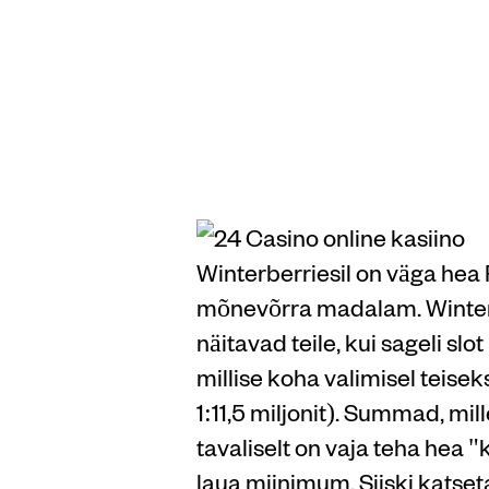
Tšiili 
veebip
Winterberriesil on väga hea 
mõnevõrra madalam. Winterbe
näitavad teile, kui sageli sl
millise koha valimisel teise
1:11,5 miljonit). Summad, mil
tavaliselt on vaja teha hea
laua miinimum. Siiski katse