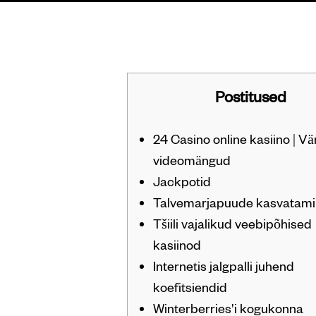
Services
Postitused
24 Casino online kasiino | V
videomängud
Jackpotid
Talvemarjapuude kasvatam
Tšiili vajalikud veebipõhised
kasiinod
Internetis jalgpalli juhend
koefitsiendid
Winterberries'i kogukonna