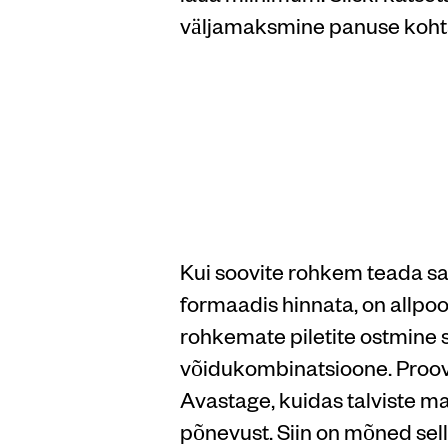
väljamaksmine panuse koht
Interne
juhend
Kui soovite rohkem teada sa
formaadis hinnata, on allpo
rohkemate piletite ostmine 
võidukombinatsioone. Proovi 
Avastage, kuidas talviste 
põnevust. Siin on mõned selli