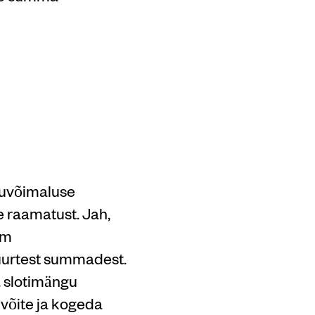
i
did
duvõimaluse
 raamatust. Jah,
em
suurtest summadest.
 slotimängu
 võite ja kogeda