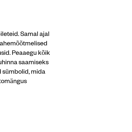
leteid. Samal ajal
n kahemõõtmelised
uusid. Peaaegu kõik
uhinna saamiseks
ed sümbolid, mida
lotomängus