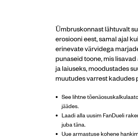
Jackp
Ümbruskonnast lähtuvalt suu
erosiooni eest, samal ajal 
erinevate värvidega marjade 
punaseid toone, mis lisavad 
ja laiuseks, moodustades suu
muutudes varrest kadudes p
See lihtne tõenäosuskalkulaato
jäädes.
Laadi alla uusim FanDueli rake
juba täna.
Uue armastuse kohene hankimi