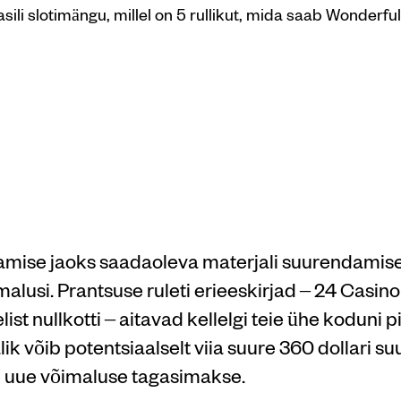
ili slotimängu, millel on 5 rullikut, mida saab Wonderfu
marjapuude
tamine
tamise jaoks saadaoleva materjali suurendamis
alusi. Prantsuse ruleti erieeskirjad – 24 Casino
list nullkotti – aitavad kellelgi teie ühe koduni pi
k võib potentsiaalselt viia suure 360 ​​dollari s
e uue võimaluse tagasimakse.