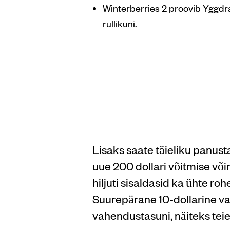
Winterberries 2 proovib Yggdras
rullikuni.
Talve
kasva
Lisaks saate täieliku panus
uue 200 dollari võitmise võim
hiljuti sisaldasid ka ühte rohe
Suurepärane 10-dollarine vali
vahendustasuni, näiteks tei