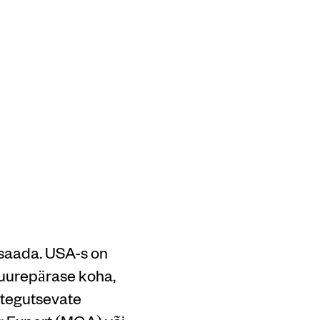
 saada. USA-s on
 suurepärase koha,
 tegutsevate