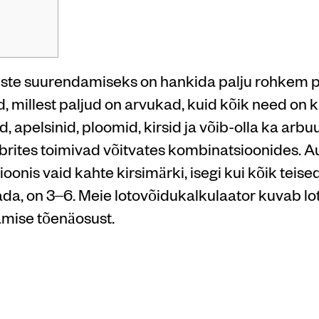
ste suurendamiseks on hankida palju rohkem pi
, millest paljud on arvukad, kuid kõik need o
d, apelsinid, ploomid, kirsid ja võib-olla ka arb
brites toimivad võitvates kombinatsioonides.
A
onis vaid kahte kirsimärki, isegi kui kõik teis
utada, on 3–6. Meie lotovõidukalkulaator kuvab 
amise tõenäosust.
ino online