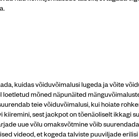
a.
tis jalgpall
 koefitsien
ada, kuidas võiduvõimalusi lugeda ja võite või
ol loetletud mõned näpunäited mänguvõimaluste
suurendab teie võiduvõimalusi, kui hoiate rohk
kiiremini, sest jackpot on tõenäoliselt ikkagi 
marjade uue võlu omaksvõtmine võib suurendada
sed videod, et kogeda talviste puuviljade erilisi