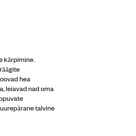
e kärpimine.
räägite
 loovad hea
ta, leiavad nad oma
rippuvate
suurepärane talvine