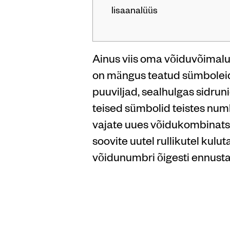
lisaanalüüs
Ainus viis oma võiduvõimalu
on mängus teatud sümboleid
puuviljad, sealhulgas sidruni
teised sümbolid teistes num
vajate uues võidukombinatsio
soovite uutel rullikutel kul
võidunumbri õigesti ennust
24 Cas