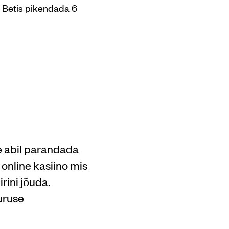
l Betis pikendada 6
e abil parandada
 online kasiino mis
irini jõuda.
uuruse