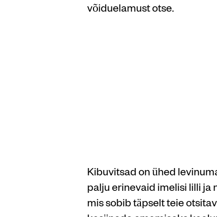
võiduelamust otse.
Winter
koguk
lisaan
Kibuvitsad on ühed levinuma
palju erinevaid imelisi lilli
mis sobib täpselt teie otsi