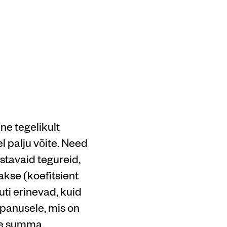
iinod
ne tegelikult
 palju võite. Need
ustavaid tegureid,
akse (koefitsient
uti erinevad, kuid
 panusele, mis on
ige summa