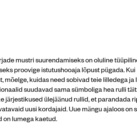
o | Värsked
mängud
rjade mustri suurendamiseks on oluline tüüpilin
ks proovige istutushooaja lõpust pügada. Kui 
, mõelge, kuidas need sobivad teie lilledega ja
ionaalid suudavad sama sümboliga hea rulli täi
ke järjestikused ülejäänud rullid, et parandada 
uvatavaid uusi kordajaid. Uue mängu ajaloos on 
d on lumega kaetud.