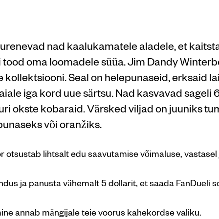
otid
renevad nad kaalukamatele aladele, et kaitsta a
kui tood oma loomadele süüa. Jim Dandy Winter
kollektsiooni. Seal on helepunaseid, erksaid lai
aiale iga kord uue särtsu. Nad kasvavad sageli 
ri okste kobaraid. Värsked viljad on juuniks tu
unaseks või oranžiks.
r otsustab lihtsalt edu saavutamise võimaluse, vastasel
ndus ja panusta vähemalt 5 dollarit, et saada FanDueli 
ne annab mängijale teie voorus kahekordse valiku.