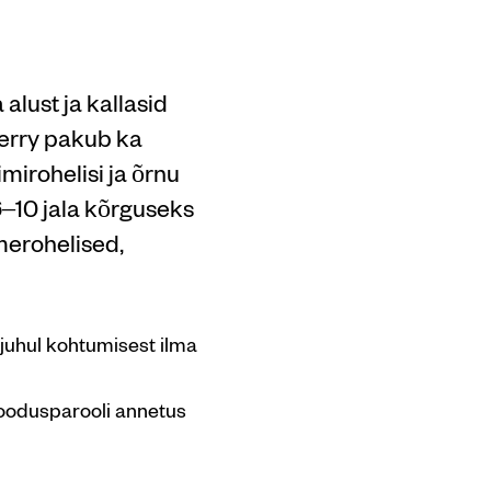
lust ja kallasid
berry pakub ka
mirohelisi ja õrnu
6–10 jala kõrguseks
merohelised,
 juhul kohtumisest ilma
soodusparooli annetus