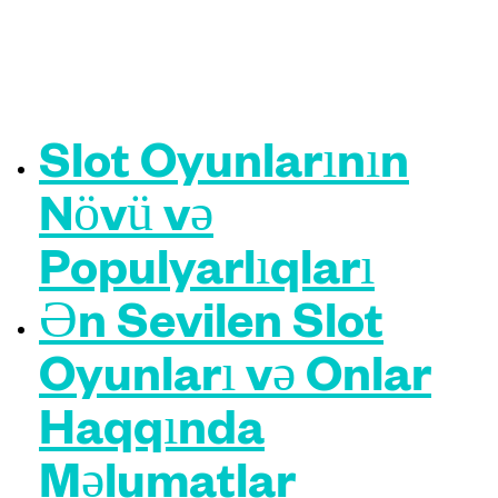
Содержимое
Slot Oyunlarının
Növü və
Populyarlıqları
Ən Sevilen Slot
Oyunları və Onlar
Haqqında
Məlumatlar