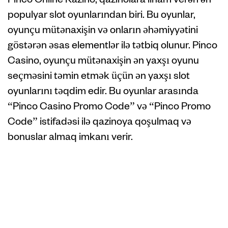
populyar slot oyunlarından biri. Bu oyunlar,
oyunçu mütənaxişin və onların əhəmiyyətini
göstərən əsas elementlər ilə tətbiq olunur. Pinco
Casino, oyunçu mütənaxişin ən yaxşı oyunu
seçməsini təmin etmək üçün ən yaxşı slot
oyunlarını təqdim edir. Bu oyunlar arasında
“Pinco Casino Promo Code” və “Pinco Promo
Code” istifadəsi ilə qazinoya qoşulmaq və
bonuslar almaq imkanı verir.
Pinco Slot Oyunları
Haqqında
Məlumatlar