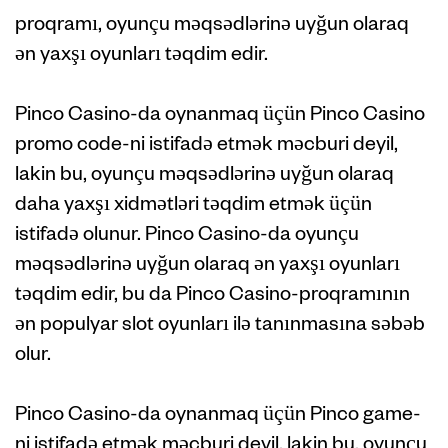
proqramı, oyunçu məqsədlərinə uyğun olaraq
ən yaxşı oyunları təqdim edir.
Pinco Casino-da oynanmaq üçün Pinco Casino
promo code-ni istifadə etmək məcburi deyil,
lakin bu, oyunçu məqsədlərinə uyğun olaraq
daha yaxşı xidmətləri təqdim etmək üçün
istifadə olunur. Pinco Casino-da oyunçu
məqsədlərinə uyğun olaraq ən yaxşı oyunları
təqdim edir, bu da Pinco Casino-proqramının
ən populyar slot oyunları ilə tanınmasına səbəb
olur.
Pinco Casino-da oynanmaq üçün Pinco game-
ni istifadə etmək məcburi deyil, lakin bu, oyunçu