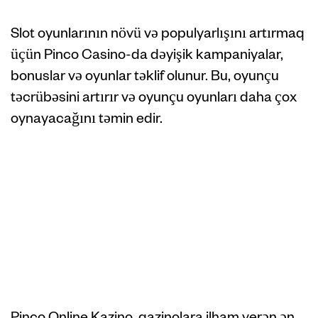
Slot oyunlarının növü və populyarlışını artırmaq
üçün Pinco Casino-da dəyişik kampaniyalar,
bonuslar və oyunlar təklif olunur. Bu, oyunçu
təcrübəsini artırır və oyunçu oyunları daha çox
oynayacağını təmin edir.
Ən Sevilen Slot
Oyunları və Onlar
Haqqında
Məlumatlar
Pinco Online Kazino, qazinolara ilham verən ən