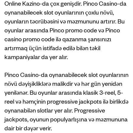
Online Kazino-da çox genişdir. Pinco Casino-da
oynanabilecek slot oyunlarının çoxlu növü,
oyunların təcrübəsini və məzmununu artırır. Bu
oyunlar arasında Pinco promo code və Pinco
casino promo code ilə qazanma şansınızı
artırmaq üçün istifadə edilə bilən təkil
kampaniyalar da yer alır.
Pinco Casino-da oynanabilecek slot oyunlarının
növü dəyişikliklərə malikdir və hər gün yenidən
yenilənər. Bu oyunlar arasında klasik 3-reel, 5-
reel və həmçinin progressive jackpots ilə birlikdə
oynanabilən slotlar yer alır. Progressive
jackpots, oyunun populyarlışına və məzmununa
dair bir dəyər verir.