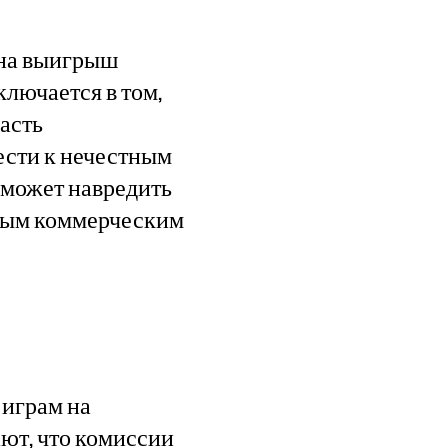
 на выигрыш
лючается в том,
часть
ести к нечестным
 может навредить
ным коммерческим
 играм на
ют, что комиссии