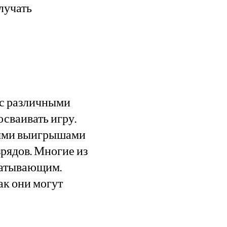
лучать
 с различными
осваивать игру.
мыми выигрышами
рядов. Многие из
ватывающим.
ак они могут