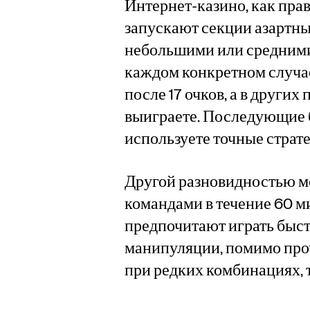
Интернет-казино, как прав
запускают секции азартных
небольшими или средними,
каждом конкретном случае
после 17 очков, а в других
выиграете. Последующие 
используете точные страте
Другой разновидностью мо
командами в течение 60 ми
предпочитают играть быст
манипуляции, помимо про
при редких комбинациях, т