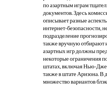
по азартным играм тщател
документов. Здесь комисс
описывает разные аспекты
интернет-безопасности, н
подразделение прогнозиров
также вручную отбирают и
азартных игр должны пред
некоторые ограничения по
штатах, включая Нью-Джер
также в штате Аризона. В 
множество вариантов блэк