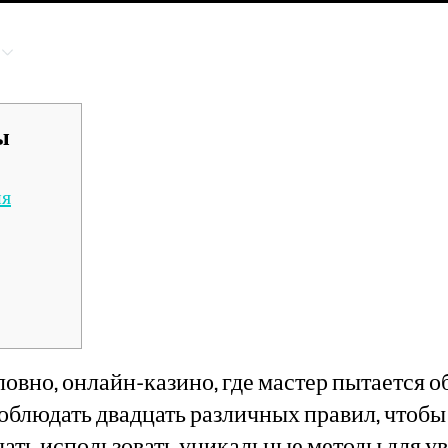
About
Blogs
Whitepapers
ы
ия
словно, онлайн-казино, где мастер пытается 
блюдать двадцать различных правил, чтобы
чать использовать уникальные методы для у