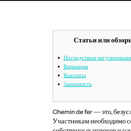
Services
Статьи или обзор
Посредством регулирован
Вариации
Выплаты
Законность
Chemin de fer — это, безу
Участникам необходимо со
собственных игроков и на