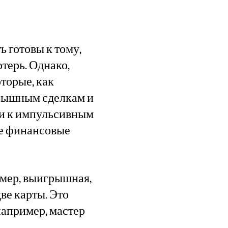
 готовы к тому,
терь. Однако,
торые, как
грышным сделкам и
ти к импульсивным
ные финансовые
имер, выигрышная,
ве карты. Это
например, мастер