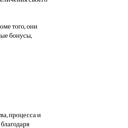
оме того, они
ные бонусы,
ва, процесса и
 благодаря