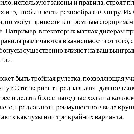
ило, используют законы и правила, строят п
 игр, чтобы внести разнообразие в игру. И
 но могут привести к огромным сюрпризам в
. Например, в некоторых матчах дилерам пр
 правила различаются в зависимости от того, 
бонусы существенно влияют на ваш выигрыш
гии.
жет быть тройная рулетка, позволяющая уч
нут. Этот вариант предназначен для пользо
рее и делать более выгодные ходы на каждо
чего, предлагают преимущество в виде кр
аких как тузы или три крайних варианта.