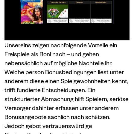
Unsereins zeigen nachfolgende Vorteile ein
Freispiele als Boni nach – und gehen
nebensächlich auf mögliche Nachteile ihr.
Welche person Bonusbedingungen liest unter
anderem diese einen Spielgewohnheiten kennt,
trifft fundierte Entscheidungen. Ein
strukturierter Abmachung hilft Spielern, seriöse
Versorger dahinter erfassen unter anderem
Bonusangebote sachlich nach schätzen.
Jedoch gebot vertrauenswürdige