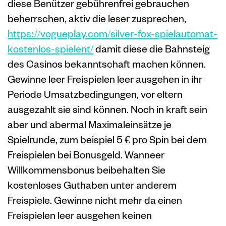
diese Benützer gebührenfrei gebrauchen
beherrschen, aktiv die leser zusprechen,
https://vogueplay.com/silver-fox-spielautomat-
kostenlos-spielent/
damit diese die Bahnsteig
des Casinos bekanntschaft machen können.
Gewinne leer Freispielen leer ausgehen in ihr
Periode Umsatzbedingungen, vor eltern
ausgezahlt sie sind können. Noch in kraft sein
aber und abermal Maximaleinsätze je
Spielrunde, zum beispiel 5 € pro Spin bei dem
Freispielen bei Bonusgeld. Wanneer
Willkommensbonus beibehalten Sie
kostenloses Guthaben unter anderem
Freispiele. Gewinne nicht mehr da einen
Freispielen leer ausgehen keinen