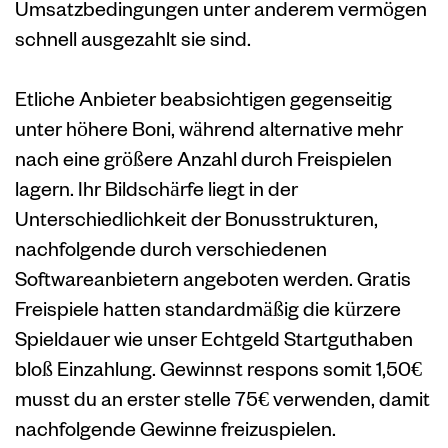
Umsatzbedingungen unter anderem vermögen
schnell ausgezahlt sie sind.
Etliche Anbieter beabsichtigen gegenseitig
unter höhere Boni, während alternative mehr
nach eine größere Anzahl durch Freispielen
lagern. Ihr Bildschärfe liegt in der
Unterschiedlichkeit der Bonusstrukturen,
nachfolgende durch verschiedenen
Softwareanbietern angeboten werden. Gratis
Freispiele hatten standardmäßig die kürzere
Spieldauer wie unser Echtgeld Startguthaben
bloß Einzahlung. Gewinnst respons somit 1,50€
musst du an erster stelle 75€ verwenden, damit
nachfolgende Gewinne freizuspielen.