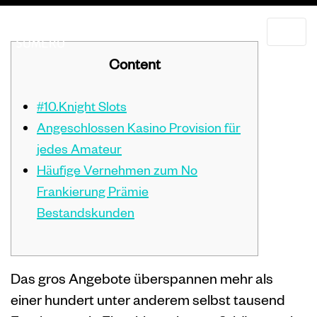
Content
#10.Knight Slots
Angeschlossen Kasino Provision für
jedes Amateur
Häufige Vernehmen zum No
Frankierung Prämie
Bestandskunden
Das gros Angebote überspannen mehr als
einer hundert unter anderem selbst tausend