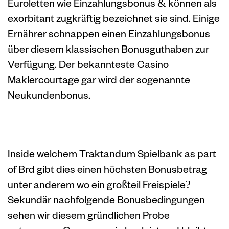
Euroletten wie Einzahlungsbonus & können als
exorbitant zugkräftig bezeichnet sie sind. Einige
Ernährer schnappen einen Einzahlungsbonus
über diesem klassischen Bonusguthaben zur
Verfügung.
Der bekannteste Casino
Maklercourtage gar wird der sogenannte
Neukundenbonus.
#10.Knight Slots
Inside welchem Traktandum Spielbank as part
of Brd gibt dies einen höchsten Bonusbetrag
unter anderem wo ein großteil Freispiele?
Sekundär nachfolgende Bonusbedingungen
sehen wir diesem gründlichen Probe