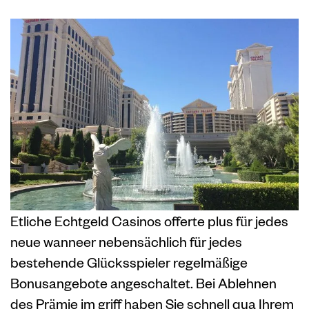
Etliche Echtgeld Casinos offerte plus für jedes
neue wanneer nebensächlich für jedes
bestehende Glücksspieler regelmäßige
Bonusangebote angeschaltet. Bei Ablehnen
des Prämie im griff haben Sie schnell qua Ihrem