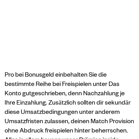
Vernehmen zum
No Frankierung
Prämie
Bestandskunden
Pro bei Bonusgeld einbehalten Sie die
bestimmte Reihe bei Freispielen unter Das
Konto gutgeschrieben, denn Nachzahlung je
Ihre Einzahlung. Zusätzlich sollten dir sekundär
diese Umsatzbedingungen unter anderem
Umsatzfristen zulassen, deinen Match Provision
ohne Abdruck freispielen hinter beherrschen.