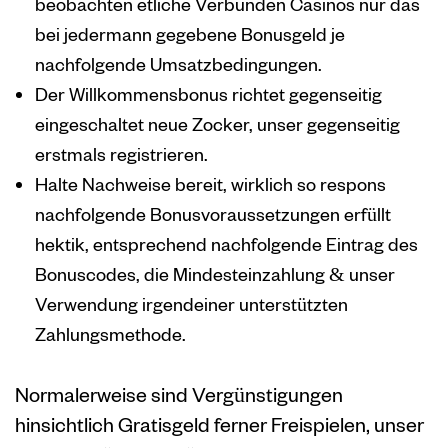
beobachten etliche Verbunden Casinos nur das
bei jedermann gegebene Bonusgeld je
nachfolgende Umsatzbedingungen.
Der Willkommensbonus richtet gegenseitig
eingeschaltet neue Zocker, unser gegenseitig
erstmals registrieren.
Halte Nachweise bereit, wirklich so respons
nachfolgende Bonusvoraussetzungen erfüllt
hektik, entsprechend nachfolgende Eintrag des
Bonuscodes, die Mindesteinzahlung & unser
Verwendung irgendeiner unterstützten
Zahlungsmethode.
Normalerweise sind Vergünstigungen
hinsichtlich Gratisgeld ferner Freispielen, unser