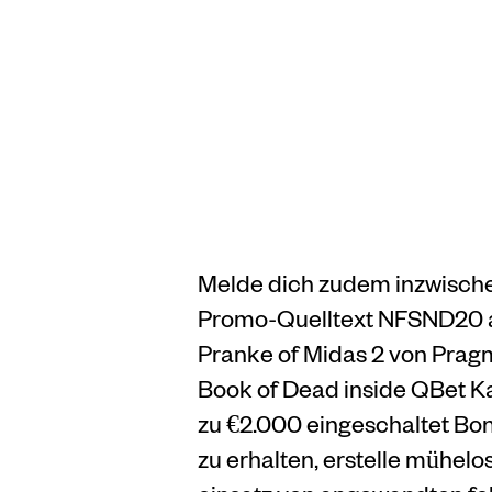
Yoju K
Bonus,
Freisp
Melde dich zudem inzwischen
Promo-Quelltext NFSND20 a 
Pranke of Midas 2 von Pragma
Book of Dead inside QBet Ka
zu €2.000 eingeschaltet Bo
zu erhalten, erstelle mühel