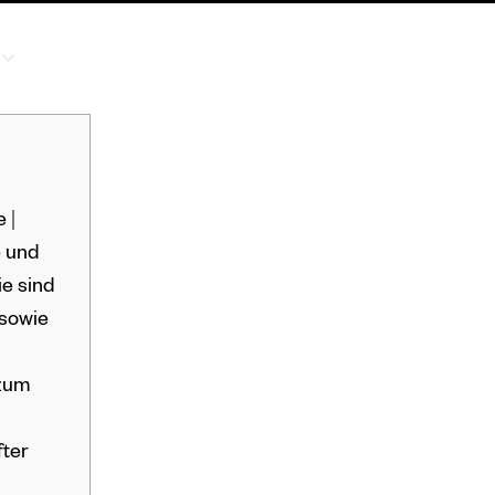
About
Blogs
Whitepapers
 |
e und
ie sind
 sowie
 zum
fter