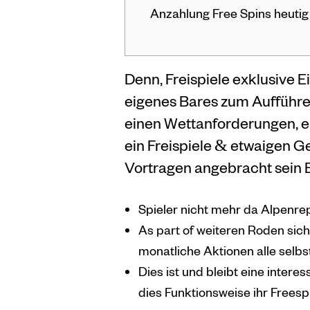
Anzahlung Free Spins heutig
Denn, Freispiele exklusive E
eigenes Bares zum Aufführen
einen Wettanforderungen, e
ein Freispiele & etwaigen 
Vortragen angebracht sein 
Spieler nicht mehr da Alpenrep
As part of weiteren Roden sich
monatliche Aktionen alle selbs
Dies ist und bleibt eine intere
dies Funktionsweise ihr Freesp