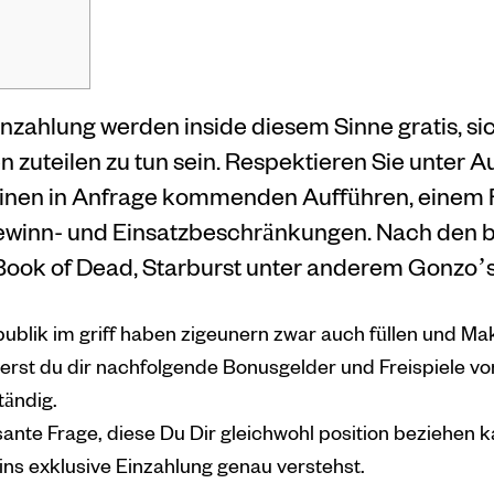
inzahlung werden inside diesem Sinne gratis, sic
 zuteilen zu tun sein. Respektieren Sie unter A
inen in Anfrage kommenden Aufführen, einem 
Gewinn- und Einsatzbeschränkungen.
Nach den b
Book of Dead, Starburst unter anderem Gonzo’s
ublik im griff haben zigeunern zwar auch füllen und Ma
erst du dir nachfolgende Bonusgelder und Freispiele vo
tändig.
ssante Frage, diese Du Dir gleichwohl position beziehen k
ins exklusive Einzahlung genau verstehst.