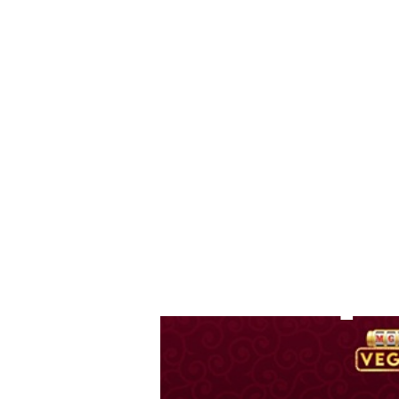
Begrif
Defini
thema
Freisp