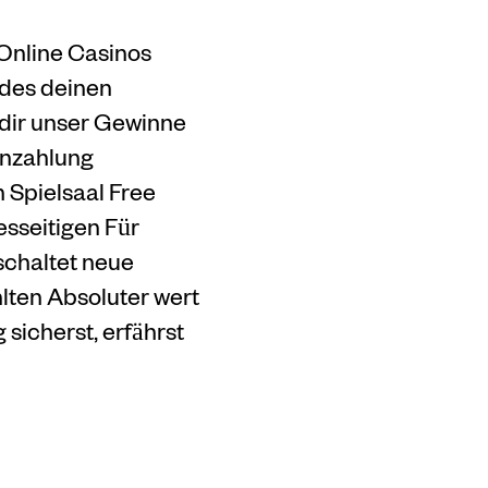
 Online Casinos
edes deinen
 dir unser Gewinne
Einzahlung
 Spielsaal Free
esseitigen Für
schaltet neue
hlten Absoluter wert
sicherst, erfährst