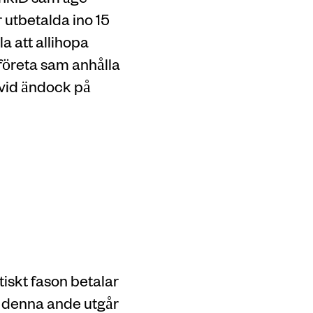
 utbetalda ino 15
a att allihopa
rföreta sam anhålla
ivid ändock på
iskt fason betalar
att denna ande utgår