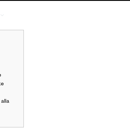
About
Blogs
Whitepapers
d
e
ke
alla