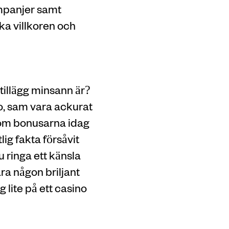
ampanjer samt
ka villkoren och
tillägg minsann är?
no, sam vara ackurat
rsom bonusarna idag
lig fakta försåvit
u ringa ett känsla
ra någon briljant
 lite på ett casino