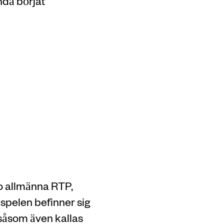
ndå börjat
rän
no på
do allmänna RTP,
a spelen befinner sig
i såsom även kallas