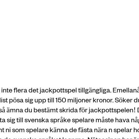
istans a
a språke
gheter
te flera det jackpottspel tillgängliga. Emellanåt 
ist pösa sig upp till 150 miljoner kronor. Söker 
så ämna du bestämt skrida för jackpottspelen! 
ikta sig till svenska språke spelare måste hava 
nt ni som spelare känna de fästa nära n spelar h