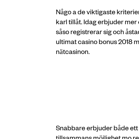
Någo a de viktigaste kriterier
karl tillåt. Idag erbjuder me
såso registrerar sig och åst
ultimat casino bonus 2018 
nätcasinon.
Casino
spelu
Snabbare erbjuder både ett
tillsammans möjlighet mo re