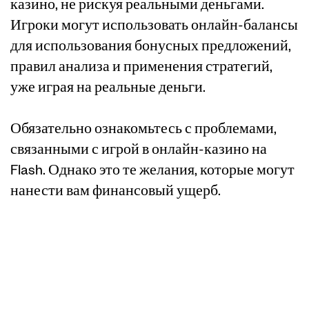
казино, не рискуя реальными деньгами.
Игроки могут использовать онлайн-балансы
для использования бонусных предложений,
правил анализа и применения стратегий,
уже играя на реальные деньги.
Обязательно ознакомьтесь с проблемами,
связанными с игрой в онлайн-казино на
Flash.
Однако это те желания, которые могут
нанести вам финансовый ущерб.
Большая пятерка
различных