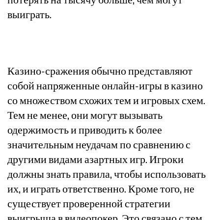
выиграть.
Слоты
Казино-сражения обычно представляют
собой напряженные онлайн-игры в казино
со множеством схожих тем и игровых схем.
Тем не менее, они могут вызывать
одержимость и приводить к более
значительным неудачам по сравнению с
другими видами азартных игр. Игроки
должны знать правила, чтобы использовать
их, и играть ответственно. Кроме того, не
существует проверенной стратегии
выигрыша в видеопокер. Это связано с тем,