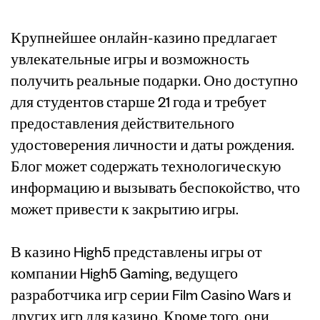
онлайн-казино
Крупнейшее онлайн-казино предлагает
увлекательные игры и возможность
получить реальные подарки. Оно доступно
для студентов старше 21 года и требует
предоставления действительного
удостоверения личности и даты рождения.
Блог может содержать технологическую
информацию и вызывать беспокойство, что
может привести к закрытию игры.
В казино High5 представлены игры от
компании High5 Gaming, ведущего
разработчика игр серии Film Casino Wars и
других игр для казино. Кроме того, они