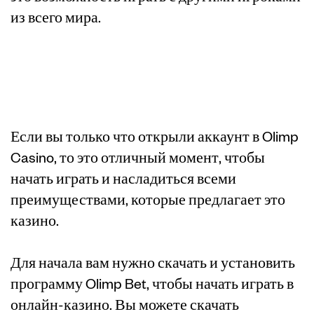
из всего мира.
Как начать играть
в Olimp Casino
Если вы только что открыли аккаунт в Olimp
Casino, то это отличный момент, чтобы
начать играть и насладиться всеми
преимуществами, которые предлагает это
казино.
Для начала вам нужно скачать и установить
программу Olimp Bet, чтобы начать играть в
онлайн-казино. Вы можете скачать