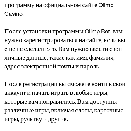
программу на официальном сайте Olimp
Casino.
После установки программы Olimp Bet, вам
нужно зарегистрироваться на сайте, если вы
еще не сделали это. Вам нужно ввести свои
личные данные, такие как имя, фамилия,
адрес электронной почты и пароль.
После регистрации вы сможете войти в свой
аккаунт и начать играть в любые игры,
которые вам понравились. Вам доступны
различные игры, включая слоты, карточные
игры, рулетку и другие.