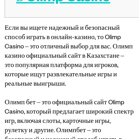
Если вы ищете надежный и безопасный
способ играть в онлайн-казино, то Olimp
Casino – это отличный выбор для вас. Олимп
казино официальный сайт в Казахстане –
это популярная платформа для игроков,
которые ищут развлекательные игры и
реальные выигрыши.
Олимп бет – это официальный сайт Olimp
Casino, который предлагает широкий спектр
игр, включая слоты, карточные игры,
рулетку и другие. Олимпбет – это