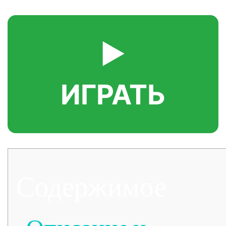
▶️
ИГРАТЬ
Содержимое