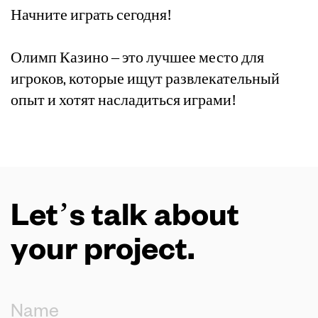
Начните играть сегодня!
Олимп Казино – это лучшее место для
игроков, которые ищут развлекательный
опыт и хотят насладиться играми!
Let’s talk about
your project.