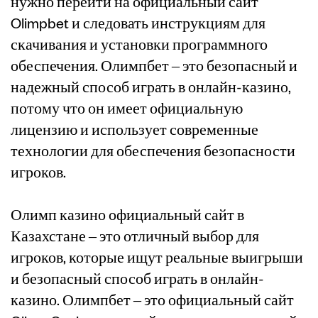
нужно перейти на официальный сайт
Olimpbet и следовать инструкциям для
скачивания и установки программного
обеспечения. Олимпбет – это безопасный и
надежный способ играть в онлайн-казино,
потому что он имеет официальную
лицензию и использует современные
технологии для обеспечения безопасности
игроков.
Олимп казино официальный сайт в
Казахстане – это отличный выбор для
игроков, которые ищут реальные выигрыши
и безопасный способ играть в онлайн-
казино. Олимпбет – это официальный сайт