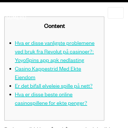
Content
Hva er disse vanligste problemene
ved bruk fra Revolut på casinoer?:
YoyoSpins app apk nedlasting
Casino Kappestrid Med Ekte
Eiendom
Er det bifall elveleie spille på nett?
Hva er disse beste online
casinospillene for ekte penger?