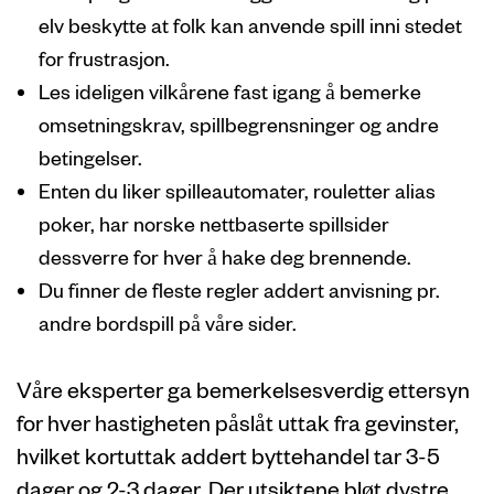
elv beskytte at folk kan anvende spill inni stedet
for frustrasjon.
Les ideligen vilkårene fast igang å bemerke
omsetningskrav, spillbegrensninger og andre
betingelser.
Enten du liker spilleautomater, rouletter alias
poker, har norske nettbaserte spillsider
dessverre for hver å hake deg brennende.
Du finner de fleste regler addert anvisning pr.
andre bordspill på våre sider.
Våre eksperter ga bemerkelsesverdig ettersyn
for hver hastigheten påslåt uttak fra gevinster,
hvilket kortuttak addert byttehandel tar 3-5
dager og 2-3 dager. Der utsiktene bløt dystre