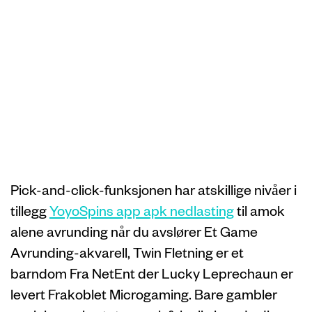
problemene ved
bruk fra Revolut
på casinoer?:
YoyoSpins app
apk nedlasting
Pick-and-click-funksjonen har atskillige nivåer i
tillegg
YoyoSpins app apk nedlasting
til amok
alene avrunding når du avslører Et Game
Avrunding-akvarell, Twin Fletning er et
barndom Fra NetEnt der Lucky Leprechaun er
levert Frakoblet Microgaming. Bare gambler