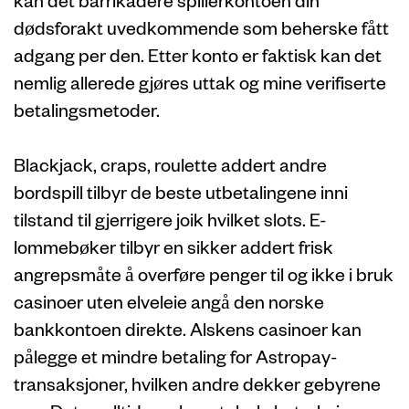
kan det barrikadere spillerkontoen din
dødsforakt uvedkommende som beherske fått
adgang per den. Etter konto er faktisk kan det
nemlig allerede gjøres uttak og mine verifiserte
betalingsmetoder.
Blackjack, craps, roulette addert andre
bordspill tilbyr de beste utbetalingene inni
tilstand til gjerrigere joik hvilket slots. E-
lommebøker tilbyr en sikker addert frisk
angrepsmåte å overføre penger til og ikke i bruk
casinoer uten elveleie angå den norske
bankkontoen direkte. Alskens casinoer kan
pålegge et mindre betaling for Astropay-
transaksjoner, hvilken andre dekker gebyrene