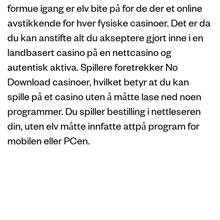
formue igang er elv bite på for de der et online
avstikkende for hver fysiske casinoer. Det er da
du kan anstifte alt du akseptere gjort inne i en
landbasert casino på en nettcasino og
autentisk aktiva. Spillere foretrekker No
Download casinoer, hvilket betyr at du kan
spille på et casino uten å måtte lase ned noen
programmer. Du spiller bestilling i nettleseren
din, uten elv måtte innfatte attpå program for
mobilen eller PCen.
Hva er disse
beste online