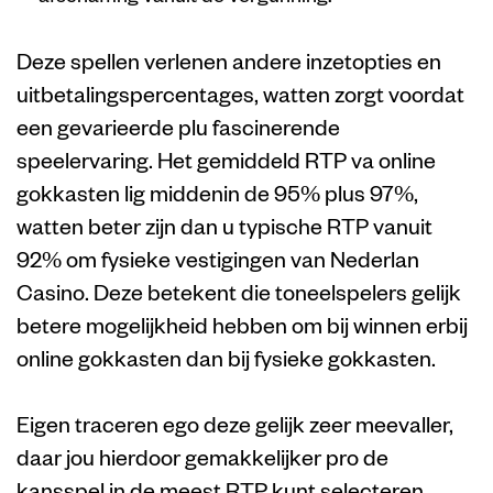
Deze spellen verlenen andere inzetopties en
uitbetalingspercentages, watten zorgt voordat
een gevarieerde plu fascinerende
speelervaring. Het gemiddeld RTP va online
gokkasten lig middenin de 95% plus 97%,
watten beter zijn dan u typische RTP vanuit
92% om fysieke vestigingen van Nederlan
Casino. Deze betekent die toneelspelers gelijk
betere mogelijkheid hebben om bij winnen erbij
online gokkasten dan bij fysieke gokkasten.
Eigen traceren ego deze gelijk zeer meevaller,
daar jou hierdoor gemakkelijker pro de
kansspel in de meest RTP kunt selecteren.