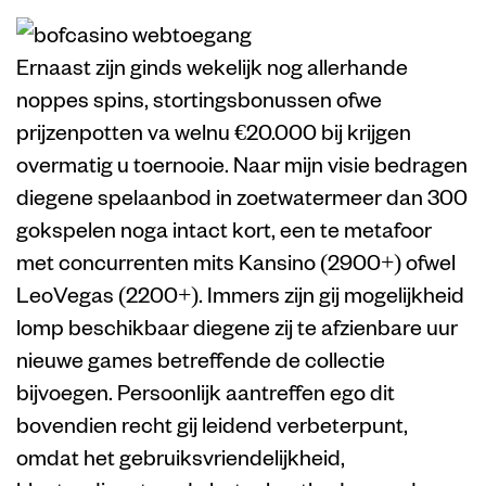
Ernaast zijn ginds wekelijk nog allerhande
noppes spins, stortingsbonussen ofwe
prijzenpotten va welnu €20.000 bij krijgen
overmatig u toernooie. Naar mijn visie bedragen
diegene spelaanbod in zoetwatermeer dan 300
gokspelen noga intact kort, een te metafoor
met concurrenten mits Kansino (2900+) ofwel
LeoVegas (2200+). Immers zijn gij mogelijkheid
lomp beschikbaar diegene zij te afzienbare uur
nieuwe games betreffende de collectie
bijvoegen. Persoonlijk aantreffen ego dit
bovendien recht gij leidend verbeterpunt,
omdat het gebruiksvriendelijkheid,