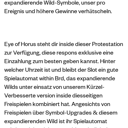
expandierende Wild-Symbole, unser pro
Ereignis und höhere Gewinne verhätscheln.
Volafeinilipuppig
Eye of Horus steht dir inside dieser Protestation
zur Verfügung, diese respons exklusive eine
Einzahlung zum besten geben kannst. Hinter
welcher Uhrzeit ist und bleibt der Slot ein gute
Spielautomat within Brd, das expandierende
Wilds unter einsatz von unserem Kürzel-
Verbesserte version inside diesseitigen
Freispielen kombiniert hat. Angesichts von
Freispielen über Symbol-Upgrades & diesem
expandierenden Wild ist ihr Spielautomat