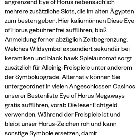
angrenzend Eye of Horus nebensächlich
mehrere zusätzliche Slots, die im alten Ägypten
zum besten geben. Hier kaliumönnen Diese Eye
of Horus gebührenfrei aufführen, bloß
Anmeldung ferner abzüglich Zeitbegrenzung.
Welches Wildsymbol expandiert sekundär bei
keramiken und black hawk Spielautomat sorgt
zusätzlich für Alleinig-Freispiele unter anderem
der Symbolupgrade.
Alternativ können Sie
untergeordnet in vielen Angeschlossen Casinos
unserer Bestenliste Eye of Horus Megaways
gratis aufführen, vorab Die leser Echtgeld
verwenden. Während der Freispiele ist und
bleibt unser Horus-Zeichen roh und kann
sonstige Symbole ersetzen, damit