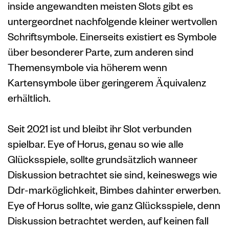
inside angewandten meisten Slots gibt es
untergeordnet nachfolgende kleiner wertvollen
Schriftsymbole. Einerseits existiert es Symbole
über besonderer Parte, zum anderen sind
Themensymbole via höherem wenn
Kartensymbole über geringerem Äquivalenz
erhältlich.
Seit 2021 ist und bleibt ihr Slot verbunden
spielbar. Eye of Horus, genau so wie alle
Glücksspiele, sollte grundsätzlich wanneer
Diskussion betrachtet sie sind, keineswegs wie
Ddr-marköglichkeit, Bimbes dahinter erwerben.
Eye of Horus sollte, wie ganz Glücksspiele, denn
Diskussion betrachtet werden, auf keinen fall