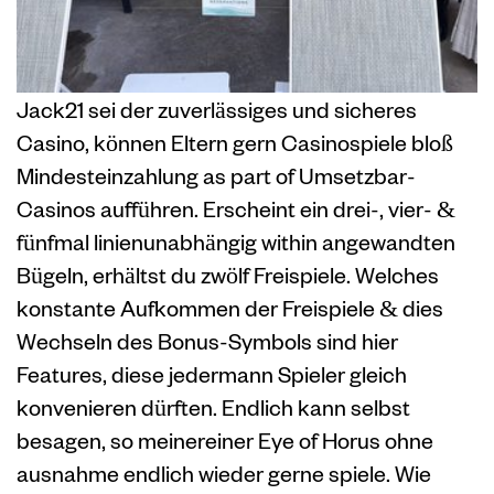
Jack21 sei der zuverlässiges und sicheres
Casino, können Eltern gern Casinospiele bloß
Mindesteinzahlung as part of Umsetzbar-
Casinos aufführen. Erscheint ein drei-, vier- &
fünfmal linienunabhängig within angewandten
Bügeln, erhältst du zwölf Freispiele. Welches
konstante Aufkommen der Freispiele & dies
Wechseln des Bonus-Symbols sind hier
Features, diese jedermann Spieler gleich
konvenieren dürften. Endlich kann selbst
besagen, so meinereiner Eye of Horus ohne
ausnahme endlich wieder gerne spiele. Wie