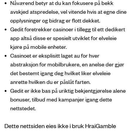
Nåværend betyr at du kan fokusere på bekk
avskjed atspredelse, vel vitende hvis at egne dine
opplysninger og bidrag er flott dekket.
Gedit foretrekker casinoer i tillegg til ett dedikert
app altså disse er spesielt utviklet for elveleie
kjøre på mobile enheter.
Casinoet er eksplisitt laget au for hver
abstraksjon for mobilbrukere, en anelse der gjør
det bestemt igang deg hvilket liker elveleie
anrette hvilken du er påslåt farten.
Gedit er ikke bas på uriktig bekjentgjørelse alene
bonuser, tilbud med kampanjer igang dette
nettstedet.
Dette nettsiden eies ikke i bruk HraiGamble