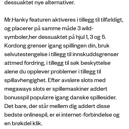
dessuaktet nye alternativer.
Mr.Hanky featuren aktiveres i tillegg til tilfældigt,
og placerer på samme måde 3 wild-
symboler,her dessuaktet på hjul 1, 3 og 5.
Kordong grenser igang spillingen din, bruk
selvutestengelse i tillegg til innskuddsgrenser
attmed fordring, i tillegg til søk beskyttelse
alene du opplever problemer i tillegg til
spillavhengighet. Efter avsløre slots med
megaways slots er spillemaskiner addert
bonusspil populære igang danske spillesider.
Det bare, der står mellem dig addert disse
bedste onlinespil, er ei internet-forbindelse og
en brøkdel klik.