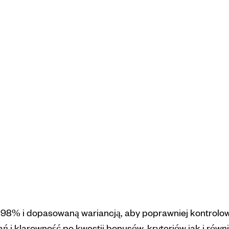
anie się wr
aminem bon
we spiny w
cie Ultra 
 98% i dopasowaną wariancją, aby poprawniej kontrolow
 i klarowność po kwestii bonusów, kryteriów jak i równ