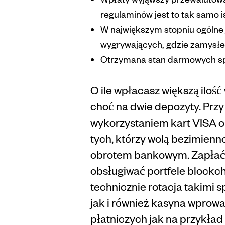
regulaminów jest to tak samo i
W największym stopniu ogólne j
wygrywających, gdzie zamysłe
Otrzymana stan darmowych spin
O ile wpłacasz większą ilość
choć na dwie depozyty. Przy
wykorzystaniem kart VISA o
tych, którzy wolą bezimienn
obrotem bankowym. Zapłać 
obsługiwać portfele blockch
technicznie rotacja takimi 
jak i również kasyna wprowa
płatniczych jak na przykład