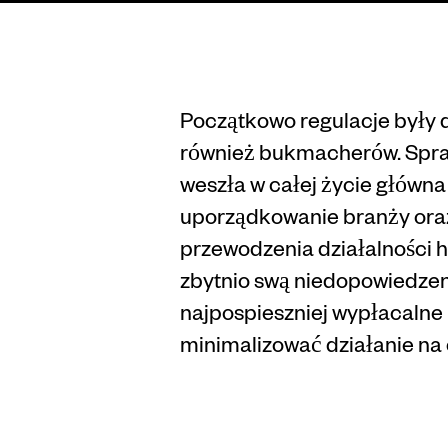
Services
Początkowo regulacje były do
również bukmacherów. Sprawa
weszła w całej życie główna
uporządkowanie branży oraz
przewodzenia działalności 
zbytnio swą niedopowiedzen
najpospieszniej wypłacalne
minimalizować działanie na 
Prawd