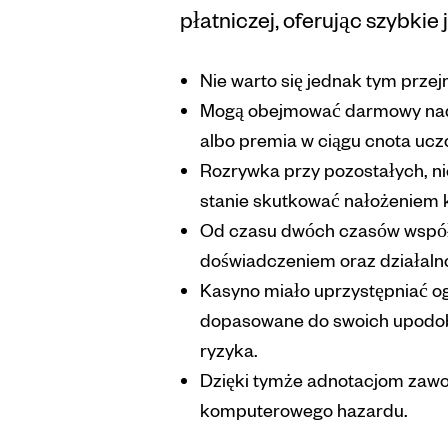
płatniczej, oferując szybki
Nie warto się jednak tym prz
Mogą obejmować darmowy nad
albo premia w ciągu cnota ucz
Rozrywka przy pozostałych, nie
stanie skutkować nałożeniem k
Od czasu dwóch czasów współt
doświadczeniem oraz działalno
Kasyno miało uprzystępniać o
dopasowane do swoich upodob
ryzyka.
Dzięki tymże adnotacjom zaw
komputerowego hazardu.