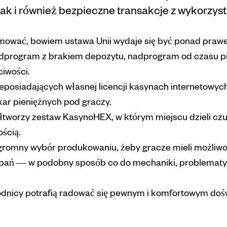
e jak i również bezpieczne transakcje z wykorzy
ejmować, bowiem ustawa Unii wydaje się być ponad praw
program z brakiem depozytu, nadprogram od czasu p
ciwości.
posiadających własnej licencji kasynach internetowych,
ar pieniężnych pod graczy.
worzy zestaw KasynoHEX, w którym miejscu dzieli czu
ścią.
gromny wybór produkowaniu, żeby gracze mieli możliw
ań — w podobny sposób co do mechaniki, problematyki
odnicy potrafią radować się pewnym i komfortowym do