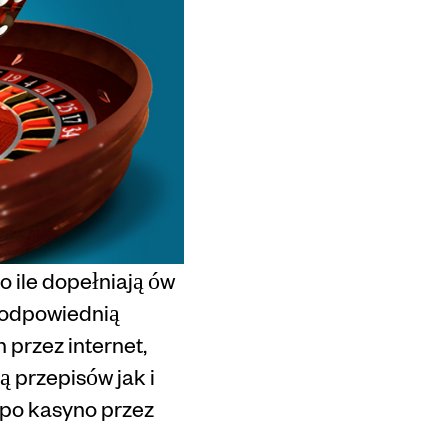
o ile dopełniają ów
 odpowiednią
 przez internet,
ą przepisów jak i
u po kasyno przez