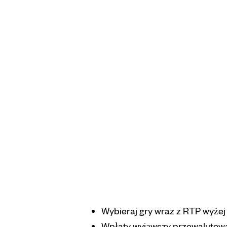
zapozn
regul
Darmo
automa
Wybieraj gry wraz z RTP wyżej
Wpłaty wyjąwszy przewalutowań