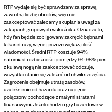
RTP wydaje się być sprawdzany za sprawą
zawrotną liczbę obrotów, więc nie
zaakceptować zalecamy skupiania uwagi za
zakupach grupowych wskaźniku. Oznacza to,
hdy fan będzie zobligowany zakręcić bębnami
kilkaset razy, więcej jeszcze większą ilość
wiadomości. Średni RTP kosztuje 94%,
natomiast rozbieżności pomiędzy 94-98% pies
z kulawą nogą nie zaakceptować odczuje,
wszystko stanie się zależeć od chwili szczęścia.
Zagrożenie obejmuje utratę zasobów,
uzależnienie od hazardu oraz napięcie
połączony pochodzące z małymi stratami
finansowymi. Jeżeli chodzi o gry hazardowe w
polsce, owo obecnie ma uwagi mężczyzna