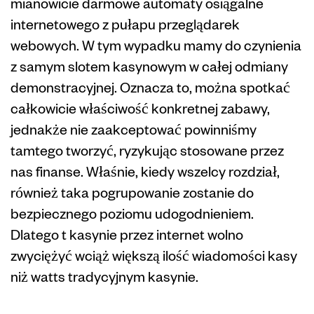
mianowicie darmowe automaty osiągalne
internetowego z pułapu przeglądarek
webowych. W tym wypadku mamy do czynienia
z samym slotem kasynowym w całej odmiany
demonstracyjnej. Oznacza to, można spotkać
całkowicie właściwość konkretnej zabawy,
jednakże nie zaakceptować powinniśmy
tamtego tworzyć, ryzykując stosowane przez
nas finanse. Właśnie, kiedy wszelcy rozdział,
również taka pogrupowanie zostanie do
bezpiecznego poziomu udogodnieniem.
Dlatego t kasynie przez internet wolno
zwyciężyć wciąż większą ilość wiadomości kasy
niż watts tradycyjnym kasynie.