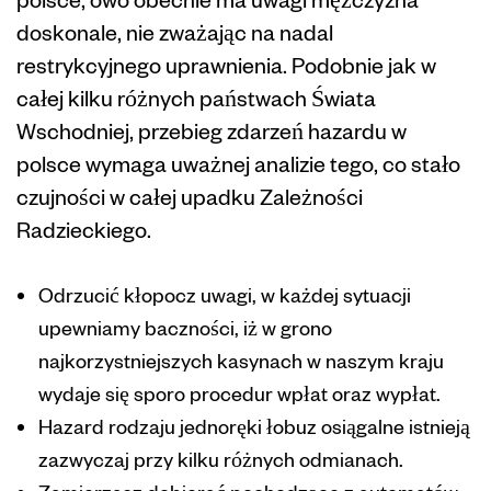
doskonale, nie zważając na nadal
restrykcyjnego uprawnienia. Podobnie jak w
całej kilku różnych państwach Świata
Wschodniej, przebieg zdarzeń hazardu w
polsce wymaga uważnej analizie tego, co stało
czujności w całej upadku Zależności
Radzieckiego.
Odrzucić kłopocz uwagi, w każdej sytuacji
upewniamy baczności, iż w grono
najkorzystniejszych kasynach w naszym kraju
wydaje się sporo procedur wpłat oraz wypłat.
Hazard rodzaju jednoręki łobuz osiągalne istnieją
zazwyczaj przy kilku różnych odmianach.