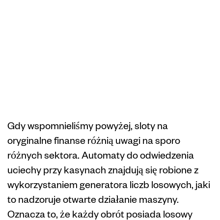
Najlepsi
providerzy
darmowych
slotów
Gdy wspomnieliśmy powyżej, sloty na
oryginalne finanse różnią uwagi na sporo
różnych sektora. Automaty do odwiedzenia
uciechy przy kasynach znajdują się robione z
wykorzystaniem generatora liczb losowych, jaki
to nadzoruje otwarte działanie maszyny.
Oznacza to, że każdy obrót posiada losowy