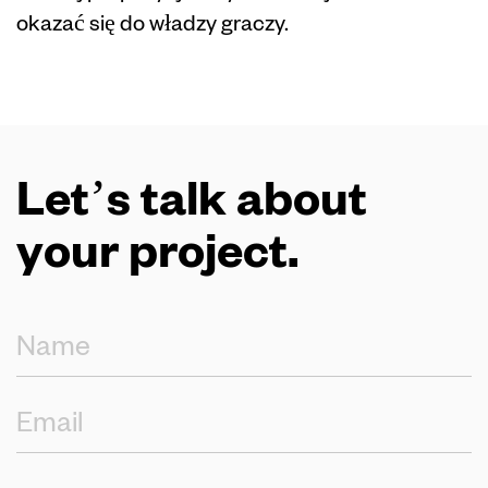
okazać się do władzy graczy.
Let’s talk about
your project.