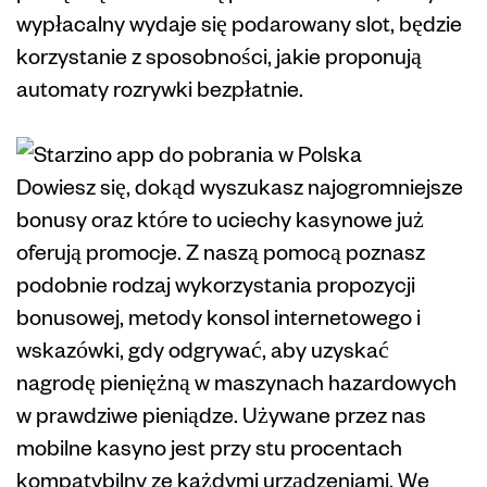
wypłacalny wydaje się podarowany slot, będzie
korzystanie z sposobności, jakie proponują
automaty rozrywki bezpłatnie.
Dowiesz się, dokąd wyszukasz najogromniejsze
bonusy oraz które to uciechy kasynowe już
oferują promocje. Z naszą pomocą poznasz
podobnie rodzaj wykorzystania propozycji
bonusowej, metody konsol internetowego i
wskazówki, gdy odgrywać, aby uzyskać
nagrodę pieniężną w maszynach hazardowych
w prawdziwe pieniądze. Używane przez nas
mobilne kasyno jest przy stu procentach
kompatybilny ze każdymi urządzeniami. We