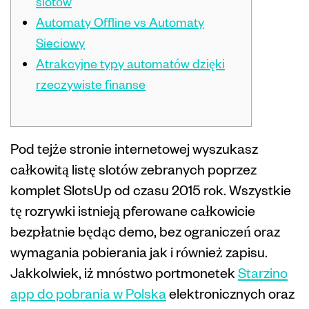
slotów
Automaty Offline vs Automaty
Sieciowy
Atrakcyjne typy automatów dzięki
rzeczywiste finanse
Pod tejże stronie internetowej wyszukasz
całkowitą listę slotów zebranych poprzez
komplet SlotsUp od czasu 2015 rok. Wszystkie
tę rozrywki istnieją pferowane całkowicie
bezpłatnie będąc demo, bez ograniczeń oraz
wymagania pobierania jak i również zapisu.
Jakkolwiek, iż mnóstwo portmonetek
Starzino
app do pobrania w Polska
elektronicznych oraz