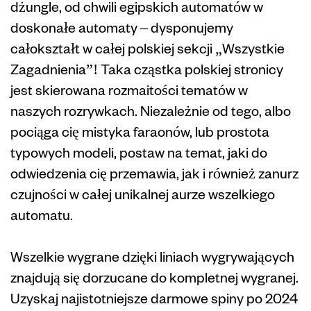
dżungle, od chwili egipskich automatów w
doskonałe automaty – dysponujemy
całokształt w całej polskiej sekcji „Wszystkie
Zagadnienia”! Taka cząstka polskiej stronicy
jest skierowana rozmaitości tematów w
naszych rozrywkach. Niezależnie od tego, albo
pociąga cię mistyka faraonów, lub prostota
typowych modeli, postaw na temat, jaki do
odwiedzenia cię przemawia, jak i również zanurz
czujności w całej unikalnej aurze wszelkiego
automatu.
Wszelkie wygrane dzięki liniach wygrywających
znajdują się dorzucane do kompletnej wygranej.
Uzyskaj najistotniejsze darmowe spiny po 2024