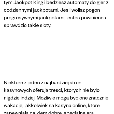
tym Jackpot King i bedziesz automaty do gier z
codziennymi jackpotami. Jesli wolisz pogon
progresywnymi jackpotami, jestes powinienes
sprawdzic takie sloty.
Prywatne
aktualnosci
slotow
Niektore z jeden z najbardziej stron
kasynowych oferuja tresci, ktorych nie bylo
nigdzie indziej. Mozliwie moga byc one znacznie
wakacje, jakkolwiek sa kasyna online, ktore
zapewniaja calkiem dobre, specjalne gra.