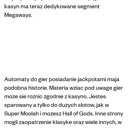
kasyn ma teraz dedykowane segment
Megaways.
Automaty
wrzutowe
Jackpot
Automaty do gier posiadanie jackpotami maja
podobna historie. Materia wziac pod uwage gier
moze sie roznic zgodnie z kasyno. Jestes
sparowany a tylko do duzych slotow, jak w
Super Moolah i mozesz Hall of Gods. Inne strony
mogli zaopatrzenie klasyke oraz wiele innych, w