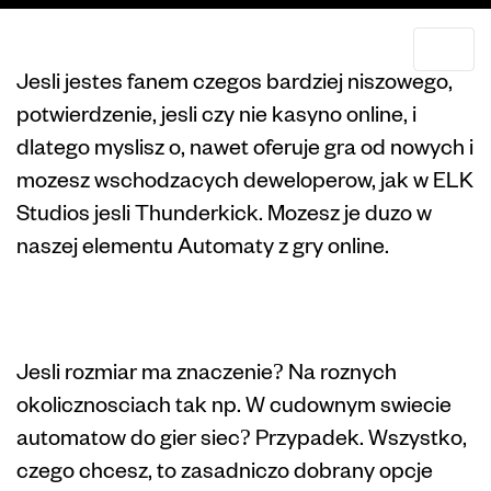
Jesli jestes fanem czegos bardziej niszowego,
potwierdzenie, jesli czy nie kasyno online, i
dlatego myslisz o, nawet oferuje gra od nowych i
mozesz wschodzacych deweloperow, jak w ELK
Studios jesli Thunderkick. Mozesz je duzo w
naszej elementu Automaty z gry online.
Liczba slotow
Jesli rozmiar ma znaczenie? Na roznych
okolicznosciach tak np. W cudownym swiecie
automatow do gier siec? Przypadek. Wszystko,
czego chcesz, to zasadniczo dobrany opcje