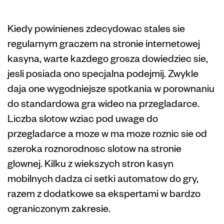
kasyn mobilnych
Kiedy powinienes zdecydowac stales sie
regularnym graczem na stronie internetowej
kasyna, warte kazdego grosza dowiedziec sie,
jesli posiada ono specjalna podejmij. Zwykle
daja one wygodniejsze spotkania w porownaniu
do standardowa gra wideo na przegladarce.
Liczba slotow wziac pod uwage do
przegladarce a moze w ma moze roznic sie od
szeroka roznorodnosc slotow na stronie
glownej. Kilku z wiekszych stron kasyn
mobilnych dadza ci setki automatow do gry,
razem z dodatkowe sa ekspertami w bardzo
ograniczonym zakresie.