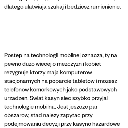
dlatego ulatwiaja szukaj i bedziesz rumienienie.
Wedrowanie
kasyna
Postep na technologii mobilnej oznacza, ty na
pewno duzo wiecej o mezczyzn i kobiet
rezygnuje ktorzy maja komputerow
stacjonarnych na poparcie tabletow i mozesz
telefonow komorkowych jako podstawowych
urzadzen. Swiat kasyn siec szybko przyjal
technologie mobilna. Jest jeszcze par
obszarow, stad nalezy zapytac przy
podejmowaniu decyzji przy kasyno hazardowe