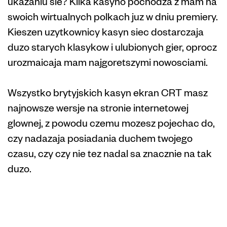
ukazaniu sie? Kilka kasyno pochodza z mam na
swoich wirtualnych polkach juz w dniu premiery.
Kieszen uzytkownicy kasyn siec dostarczaja
duzo starych klasykow i ulubionych gier, oprocz
urozmaicaja mam najgoretszymi nowosciami.
Wszystko brytyjskich kasyn ekran CRT masz
najnowsze wersje na stronie internetowej
glownej, z powodu czemu mozesz pojechac do,
czy nadazaja posiadania duchem twojego
czasu, czy czy nie tez nadal sa znacznie na tak
duzo.
Obstawianie ze