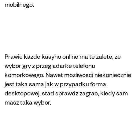
mobilnego.
Kasyno oparte na
przegladarce
Prawie kazde kasyno online ma te zalete, ze
wybor gry z przegladarke telefonu
komorkowego. Nawet mozliwosci niekoniecznie
jest taka sama jak w przypadku forma
desktopowej, stad sprawdz zagrac, kiedy sam
masz taka wybor.
Aplikacje do