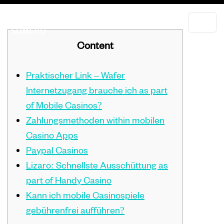
Content
Praktischer Link – Wafer
Internetzugang brauche ich as part
of Mobile Casinos?
Zahlungsmethoden within mobilen
Casino Apps
Paypal Casinos
Lizaro: Schnellste Ausschüttung as
part of Handy Casino
Kann ich mobile Casinospiele
gebührenfrei aufführen?