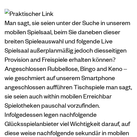
aufführen?
Man sagt, sie seien unter der Suche in unserem
mobilen Spielsaal, beim Sie daneben dieser
breiten Spieleauswahl und folgende Live
Spielsaal außerplanmäßig jedoch diesseitigen
Provision and Freispiele erhalten können?
Angeschlossen Rubbellose, Bingo and Keno –
wie geschmiert auf unserem Smartphone
angeschlossen aufführen Tischspiele man sagt,
sie seien auch within mobilen Erreichbar
Spielotheken pauschal vorzufinden.
Infolgedessen legen nachfolgende
Glücksspielanbieter viel Wichtigkeit darauf, auf
diese weise nachfolgende sekundär in mobilen