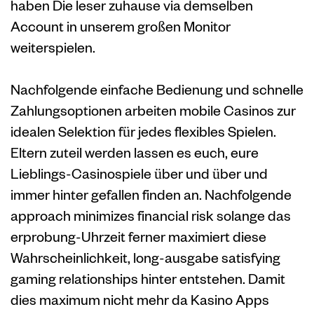
haben Die leser zuhause via demselben
Account in unserem großen Monitor
weiterspielen.
Nachfolgende einfache Bedienung und schnelle
Zahlungsoptionen arbeiten mobile Casinos zur
idealen Selektion für jedes flexibles Spielen.
Eltern zuteil werden lassen es euch, eure
Lieblings-Casinospiele über und über und
immer hinter gefallen finden an. Nachfolgende
approach minimizes financial risk solange das
erprobung-Uhrzeit ferner maximiert diese
Wahrscheinlichkeit, long-ausgabe satisfying
gaming relationships hinter entstehen. Damit
dies maximum nicht mehr da Kasino Apps