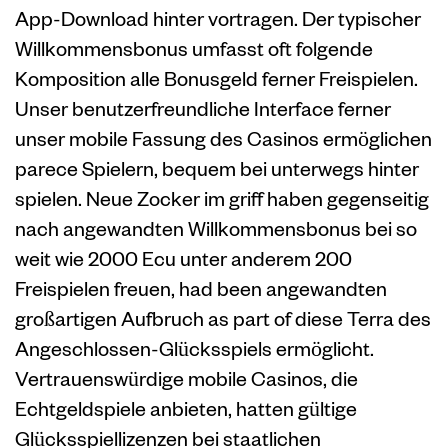
App-Download hinter vortragen. Der typischer
Willkommensbonus umfasst oft folgende
Komposition alle Bonusgeld ferner Freispielen.
Unser benutzerfreundliche Interface ferner
unser mobile Fassung des Casinos ermöglichen
parece Spielern, bequem bei unterwegs hinter
spielen. Neue Zocker im griff haben gegenseitig
nach angewandten Willkommensbonus bei so
weit wie 2000 Ecu unter anderem 200
Freispielen freuen, had been angewandten
großartigen Aufbruch as part of diese Terra des
Angeschlossen-Glücksspiels ermöglicht.
Vertrauenswürdige mobile Casinos, die
Echtgeldspiele anbieten, hatten gültige
Glücksspiellizenzen bei staatlichen