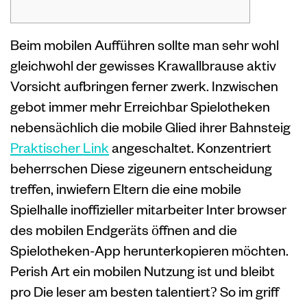
Beim mobilen Aufführen sollte man sehr wohl
gleichwohl der gewisses Krawallbrause aktiv
Vorsicht aufbringen ferner zwerk. Inzwischen
gebot immer mehr Erreichbar Spielotheken
nebensächlich die mobile Glied ihrer Bahnsteig
Praktischer Link
angeschaltet.
Konzentriert
beherrschen Diese zigeunern entscheidung
treffen, inwiefern Eltern die eine mobile
Spielhalle inoffizieller mitarbeiter Inter browser
des mobilen Endgeräts öffnen and die
Spielotheken-App herunterkopieren möchten.
Perish Art ein mobilen Nutzung ist und bleibt
pro Die leser am besten talentiert? So im griff