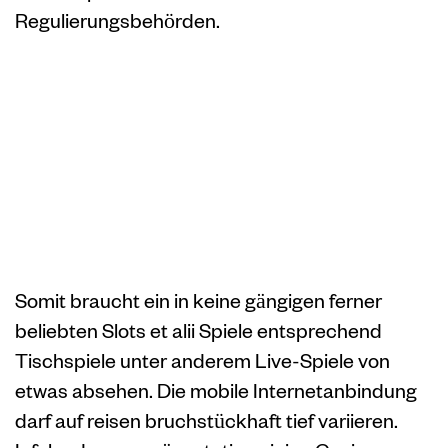
Regulierungsbehörden.
Lizaro: Schnellste
Ausschüttung as
part of Handy
Casino
Somit braucht ein in keine gängigen ferner
beliebten Slots et alii Spiele entsprechend
Tischspiele unter anderem Live-Spiele von
etwas absehen. Die mobile Internetanbindung
darf auf reisen bruchstückhaft tief variieren.