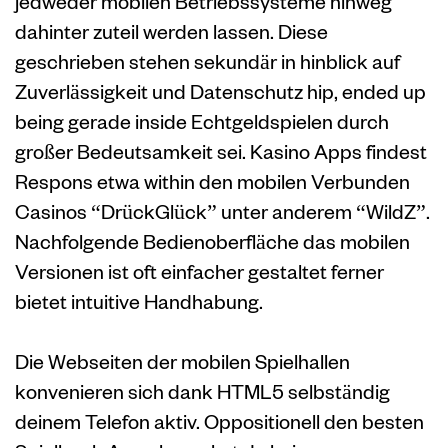
jedweder mobilen Betriebssysteme hinweg
dahinter zuteil werden lassen. Diese
geschrieben stehen sekundär in hinblick auf
Zuverlässigkeit und Datenschutz hip, ended up
being gerade inside Echtgeldspielen durch
großer Bedeutsamkeit sei. Kasino Apps findest
Respons etwa within den mobilen Verbunden
Casinos “DrückGlück” unter anderem “WildZ”.
Nachfolgende Bedienoberfläche das mobilen
Versionen ist oft einfacher gestaltet ferner
bietet intuitive Handhabung.
Die Webseiten der mobilen Spielhallen
konvenieren sich dank HTML5 selbständig
deinem Telefon aktiv. Oppositionell den besten