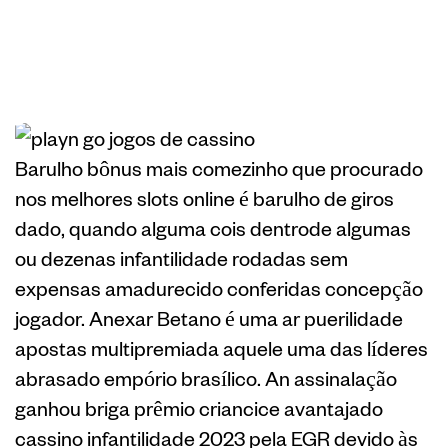
Betano?: playn go
jogos de cassino
Barulho bônus mais comezinho que procurado
nos melhores slots online é barulho de giros
dado, quando alguma cois dentrode algumas
ou dezenas infantilidade rodadas sem
expensas amadurecido conferidas concepção
jogador. Anexar Betano é uma ar puerilidade
apostas multipremiada aquele uma das líderes
abrasado empório brasílico. An assinalação
ganhou briga prêmio criancice avantajado
cassino infantilidade 2023 pela EGR devido às