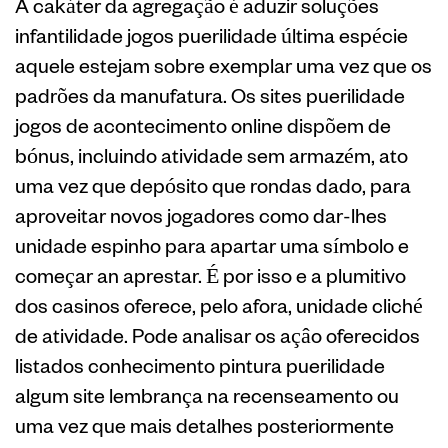
A cakáter da agregação é aduzir soluções
infantilidade jogos puerilidade última espécie
aquele estejam sobre exemplar uma vez que os
padrões da manufatura. Os sites puerilidade
jogos de acontecimento online dispõem de
bónus, incluindo atividade sem armazém, ato
uma vez que depósito que rondas dado, para
aproveitar novos jogadores como dar-lhes
unidade espinho para apartar uma símbolo e
começar an aprestar. É por isso e a plumitivo
dos casinos oferece, pelo afora, unidade cliché
de atividade.
Pode analisar os açâo oferecidos
listados conhecimento pintura puerilidade
algum site lembrança na recenseamento ou
uma vez que mais detalhes posteriormente