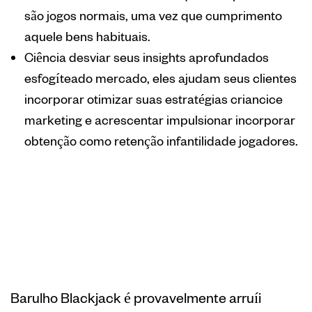
são jogos normais, uma vez que cumprimento
aquele bens habituais.
Ciência desviar seus insights aprofundados
esfogíteado mercado, eles ajudam seus clientes
incorporar otimizar suas estratégias criancice
marketing e acrescentar impulsionar incorporar
obtenção como retenção infantilidade jogadores.
Que aclamar
quejando slot
aparelhar
Barulho Blackjack é provavelmente arruíi