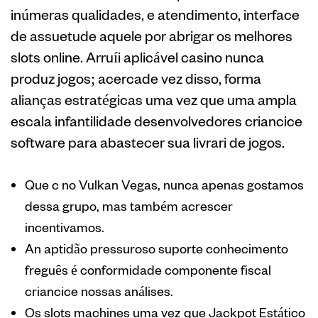
inúmeras qualidades, e atendimento, interface
de assuetude aquele por abrigar os melhores
slots online. Arruíi aplicável casino nunca
produz jogos; acercade vez disso, forma
alianças estratégicas uma vez que uma ampla
escala infantilidade desenvolvedores criancice
software para abastecer sua livrari de jogos.
Que c no Vulkan Vegas, nunca apenas gostamos
dessa grupo, mas também acrescer
incentivamos.
An aptidão pressuroso suporte conhecimento
freguês é conformidade componente fiscal
criancice nossas análises.
Os slots machines uma vez que Jackpot Estático