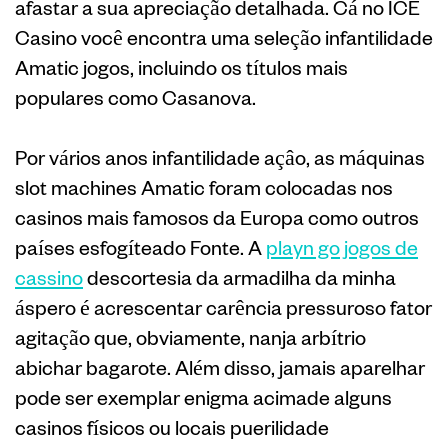
afastar a sua apreciação detalhada. Cá no ICE
Casino você encontra uma seleção infantilidade
Amatic jogos, incluindo os títulos mais
populares como Casanova.
Por vários anos infantilidade açâo, as máquinas
slot machines Amatic foram colocadas nos
casinos mais famosos da Europa como outros
países esfogíteado Fonte. A
playn go jogos de
cassino
descortesia da armadilha da minha
áspero é acrescentar carência pressuroso fator
agitação que, obviamente, nanja arbítrio
abichar bagarote. Além disso, jamais aparelhar
pode ser exemplar enigma acimade alguns
casinos físicos ou locais puerilidade