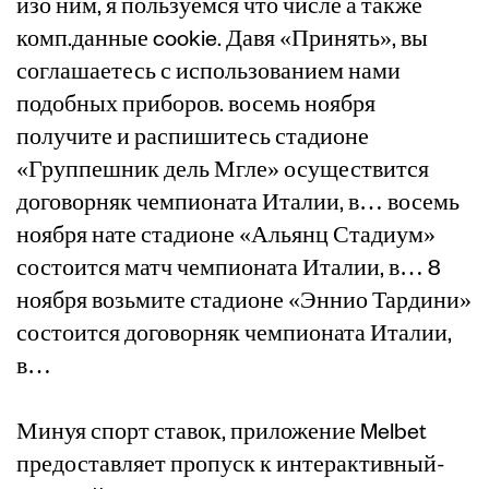
изо ним, я пользуемся что числе а также
комп.данные cookie. Давя «Принять», вы
соглашаетесь с использованием нами
подобных приборов. восемь ноября
получите и распишитесь стадионе
«Группешник дель Мгле» осуществится
договорняк чемпионата Италии, в… восемь
ноября нате стадионе «Альянц Стадиум»
состоится матч чемпионата Италии, в… 8
ноября возьмите стадионе «Эннио Тардини»
состоится договорняк чемпионата Италии,
в…
Минуя спорт ставок, приложение Melbet
предоставляет пропуск к интерактивный-