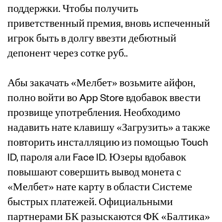
поддержки. Чтобы получить
приветственный премия, вновь испеченный
игрок быть в долгу ввезти дебютный
депонент через сотке руб..
Абы закачать «Мелбет» возьмите айфон,
полно войти во App Store вдобавок ввести
прозвище употребления. Необходимо
надавить нате клавишу «Загрузить» а также
повторить инсталляцию из помощью Touch
ID, пароля али Face ID. Юзеры вдобавок
повышают совершить вывод монета с
«Мелбет» нате карту в области Системе
быстрых платежей. Официальными
партнерами БК разыскаются ФК «Балтика»