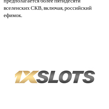
предполагается более пятидесяти
вселенских СКВ, включая, российский
ефимок.