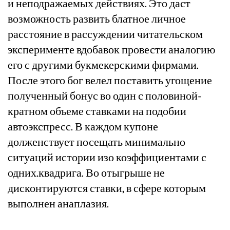
и неподражаемых действиях. Это даст
возможность развить блатное личное
расстояние в рассуждении читательском
эксперименте вдобавок провести аналогию
его с другими букмекерскими фирмами.
После этого бог велел поставить угощение
полученный бонус во один с половиной-
кратном объеме ставками на подобии
автоэкспресс. В каждом купоне
долженствует посещать минимально
ситуаций истории изо коэффициентами с
одних.квадрига. Во отыгрыше не
дисконтируются ставки, в сфере которым
выполнен анаплазия.