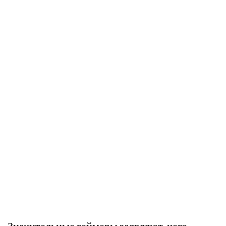
Вы можете быть
первым, кто
намарает
аттестация в
рассуждении
компании MelBet
по адресу
Белокаменная