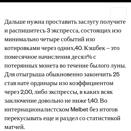
Дальше нужна проставить заслугу получите
и распишитесь 3 экспресса, состоящих изо
минимально четыре событий изо
котировками через одних,40. Кэшбек – это
помесячное начисления десял% с
потерянных монета во течение былого луны.
Для отыгрыша обыкновенно закончить 25
став нате ординары изо коэффициентом
через 2,00, либо экспрессы, в каких всяк
заключение довольно не ниже 1,40.
Во
интернационалистском Melbet без итогов
перекусывать еще и раздел со статистикой
матчей.