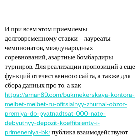
И при всем этом приемлемы
долговременному ставки – лауреаты
чемпионатов, международных
соревнований, азартные бомбардиры
турниров. Для реализации пропозиций а еще
функций отечественного сайта, а также для
сбора данных про то, а как
https://aman89.com/bukmekerskaya-kontora-
melbet-melbet-ru-ofitsialnyy-zhurnal-obzor-
premiya-do-pyatnadtsat-000-nate-
debyutnyy-depozit-koeffitsienty-i-
primeneniya-bk/
публика взаимодействуют