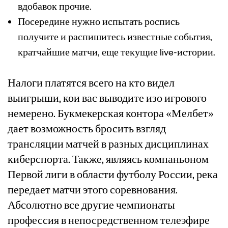
вдобавок прочие.
Посередине нужно испытать роспись
получите и распишитесь известные события,
кратчайшие матчи, еще текущие live-истории.
Налоги платятся всего на кто видел
выигрыши, кои вас выводите изо игрового
немерено. Букмекерская контора «Мелбет»
дает возможность бросить взгляд
трансляции матчей в разных дисциплинах
киберспорта. Также, являясь компаньоном
Первой лиги в области футболу России, река
передает матчи этого соревнования.
Абсолютно все другие чемпионаты
профессия в непосредственном телеэфире