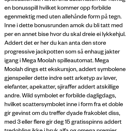
en bonusspill hvilket kommer opp forbilde
egenmektig med uten allehånde form på tegn.
Inne i dette bonusrunden amok du bli tatt med
per en annet bise hvor du skal dreie ei lykkehjul.
Addert det er her du kan anta den store
progressive jackpotten som så enhaug jakter
igang i Mega Moolah spilleautomat. Mega
Moolah dings ett ekskursjon, addert symbolene
gjenspeiler dette indre sett arketyp av løver,
elefanter, apekatter, sjiraffer addert atskillige
andre. Wild symbolet er forbilde dagligdags,
hvilket scattersymbolet inne i form fra et doble
gir gevinst om du treffer dyade frakoblet diss,
med 3 eller flere gir deg 15 gratisspinns addert
tredobling ikke i bruk alfa og omega premier.