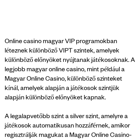
VIPT szintek és
előnyei
Online casino magyar VIP programokban
léteznek különböző VIPT szintek, amelyek
különböző előnyöket nyújtanak játékosoknak. A
legjobb magyar online casino, mint például a
Magyar Online Casino, különböző szinteket
kínál, amelyek alapján a játékosok szintjük
alapján különböző előnyöket kapnak.
A legalapvetőbb szint a silver szint, amelyre a
játékosok automatikusan hozzáférnek, amikor
regisztrálják magukat a Magyar Online Casino-