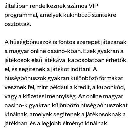
általában rendelkeznek számos VIP
programmal, amelyek különböző szintekre
osztottak.
A hűségbónuszok is fontos szerepet játszanak
a magyar online casino-kban. Ezek gyakran a
játékosok első játékával kapcsolatban érhetők
el, és segítenek a játékot indítani. A
hűségbónuszok gyakran különböző formákat
vesznek fel, mint például a kredit, a kuponkód,
vagy a kifizetési mennyiség. Az online magyar
casino-k gyakran különböző hűségbónuszokat
kínálnak, amelyek segítenek a játékosoknak a
játékban, és a legjobb élményt kínálnak.