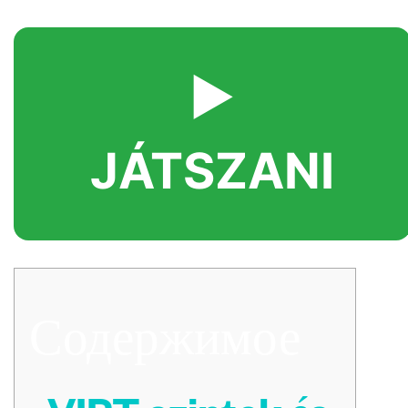
▶️
JÁTSZANI
Содержимое