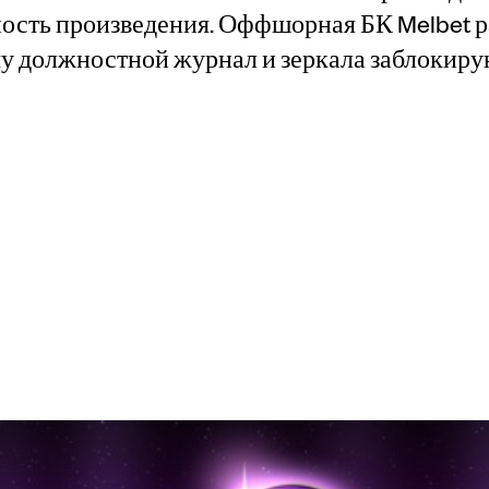
пость произведения. Оффшорная БК Melbet р
му должностной журнал и зеркала заблокиру
и с которым
т до некото
и веб сайт