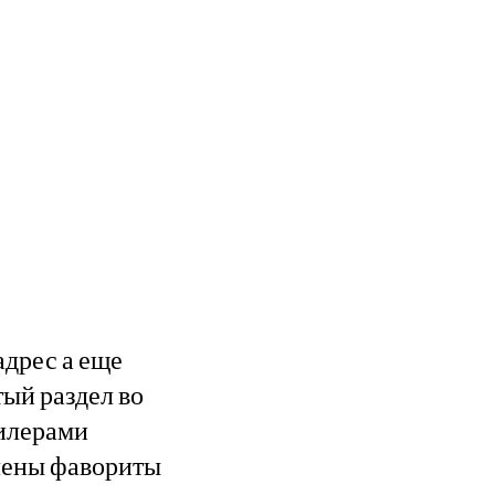
для
ый
дрес а еще
тый раздел во
дилерами
плены фавориты