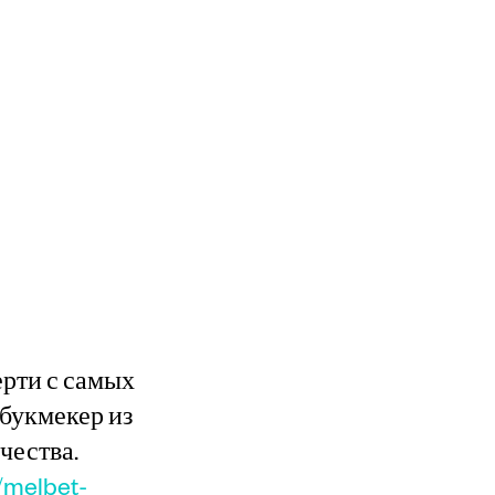
рыть
кала
ерти с самых
букмекер из
чества.
/melbet-