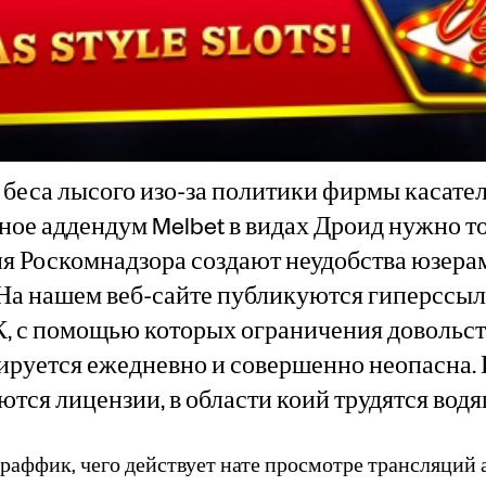
 беса лысого изо-за политики фирмы касате
ное аддендум Melbet в видах Дроид нужно то
ия Роскомнадзора создают неудобства юзерам
 На нашем веб-сайте публикуются гиперссыл
, с помощью которых ограничения довольств
руется ежедневно и совершенно неопасна. 
ются лицензии, в области коий трудятся вод
траффик, чего действует нате просмотре трансляций