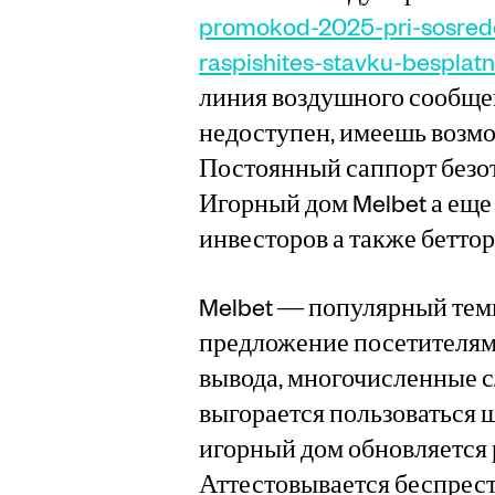
promokod-2025-pri-sosredo
raspishites-stavku-besplat
линия воздушного сообще
недоступен, имеешь возмо
Постоянный саппорт безот
Игорный дом Melbet а еще
инвесторов а также беттор
Melbet — популярный тем
предложение посетителям
вывода, многочисленные с
выгорается пользоваться
игорный дом обновляется р
Аттестовывается беспрест