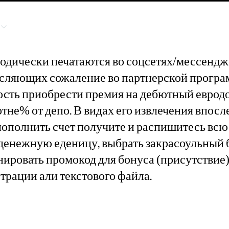
About
Blogs
Whitepapers
дически печатаются во соцсетях/мессендже
числяющих сожаление во партнерской програ
сть приобрести премия на дебютный евродо
отне% от депо. В видах его извлечения впос
ополнить счет получите и распишитесь всю 
, денежную еденицу, выбрать закрасоульный 
нировать промокод для бонуса (присутствие)
трации али текстового файла.
 лучник: к