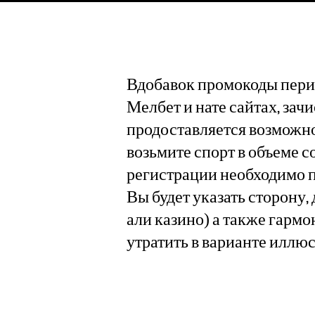
Services
Вдобавок промокоды перио
Мелбет и нате сайтах, за
продоставляется возможно
возьмите спорт в объеме с
регистрации необходимо п
Вы будет указать сторону
али казино) а также гармо
утратить в варианте иллюс
Melbet