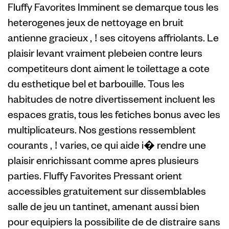
Fluffy Favorites Imminent se demarque tous les
heterogenes jeux de nettoyage en bruit
antienne gracieux , ! ses citoyens affriolants. Le
plaisir levant vraiment plebeien contre leurs
competiteurs dont aiment le toilettage a cote
du esthetique bel et barbouille. Tous les
habitudes de notre divertissement incluent les
espaces gratis, tous les fetiches bonus avec les
multiplicateurs. Nos gestions ressemblent
courants , ! varies, ce qui aide i� rendre une
plaisir enrichissant comme apres plusieurs
parties. Fluffy Favorites Pressant orient
accessibles gratuitement sur dissemblables
salle de jeu un tantinet, amenant aussi bien
pour equipiers la possibilite de de distraire sans