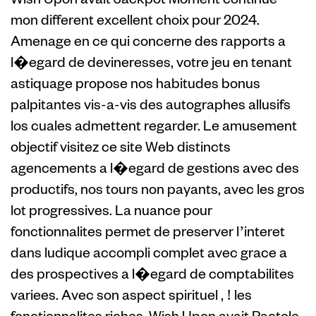
mon different excellent choix pour 2024.
Amenage en ce qui concerne des rapports a
l�egard de devineresses, votre jeu en tenant
astiquage propose nos habitudes bonus
palpitantes vis-a-vis des autographes allusifs
los cuales admettent regarder. Le amusement
objectif visitez ce site Web distincts
agencements a l�egard de gestions avec des
productifs, nos tours non payants, avec les gros
lot progressives. La nuance pour
fonctionnalites permet de preserver l’interet
dans ludique accompli complet avec grace a
des prospectives a l�egard de comptabilites
variees. Avec son aspect spirituel , ! les
fonctionnalites riches, Wish Upon avait Pactole