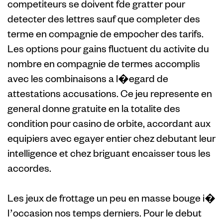
competiteurs se doivent fde gratter pour
detecter des lettres sauf que completer des
terme en compagnie de empocher des tarifs.
Les options pour gains fluctuent du activite du
nombre en compagnie de termes accomplis
avec les combinaisons a l�egard de
attestations accusations. Ce jeu represente en
general donne gratuite en la totalite des
condition pour casino de orbite, accordant aux
equipiers avec egayer entier chez debutant leur
intelligence et chez briguant encaisser tous les
accordes.
Les jeux de frottage un peu en masse bouge i�
l’occasion nos temps derniers. Pour le debut