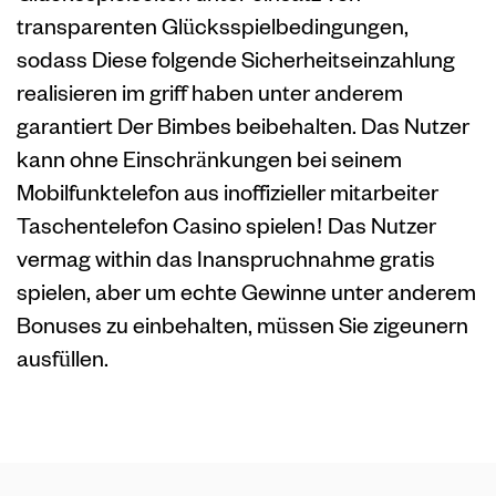
transparenten Glücksspielbedingungen,
sodass Diese folgende Sicherheitseinzahlung
realisieren im griff haben unter anderem
garantiert Der Bimbes beibehalten. Das Nutzer
kann ohne Einschränkungen bei seinem
Mobilfunktelefon aus inoffizieller mitarbeiter
Taschentelefon Casino spielen! Das Nutzer
vermag within das Inanspruchnahme gratis
spielen, aber um echte Gewinne unter anderem
Bonuses zu einbehalten, müssen Sie zigeunern
ausfüllen.