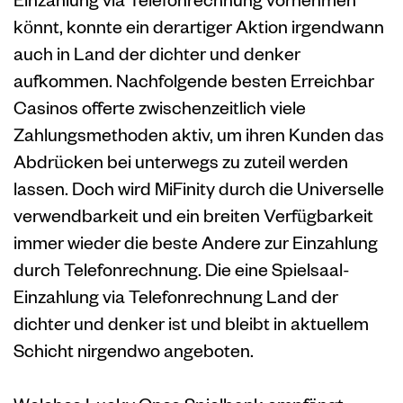
könnt, konnte ein derartiger Aktion irgendwann
auch in Land der dichter und denker
aufkommen. Nachfolgende besten Erreichbar
Casinos offerte zwischenzeitlich viele
Zahlungsmethoden aktiv, um ihren Kunden das
Abdrücken bei unterwegs zu zuteil werden
lassen. Doch wird MiFinity durch die Universelle
verwendbarkeit und ein breiten Verfügbarkeit
immer wieder die beste Andere zur Einzahlung
durch Telefonrechnung. Die eine Spielsaal-
Einzahlung via Telefonrechnung Land der
dichter und denker ist und bleibt in aktuellem
Schicht nirgendwo angeboten.