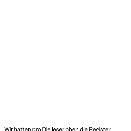
Angeschlossen
Casino via
Mobilfunktelefon
saldieren –
bevorzugt qua
Search engine
Pay and Apple
Pay
Wir hatten pro Die leser oben die Register