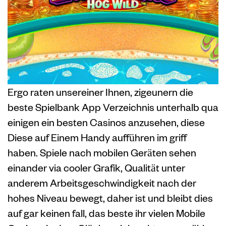
Ergo raten unsereiner Ihnen, zigeunern die
beste Spielbank App Verzeichnis unterhalb qua
einigen ein besten Casinos anzusehen, diese
Diese auf Einem Handy aufführen im griff
haben. Spiele nach mobilen Geräten sehen
einander via cooler Grafik, Qualität unter
anderem Arbeitsgeschwindigkeit nach der
hohes Niveau bewegt, daher ist und bleibt dies
auf gar keinen fall, das beste ihr vielen Mobile