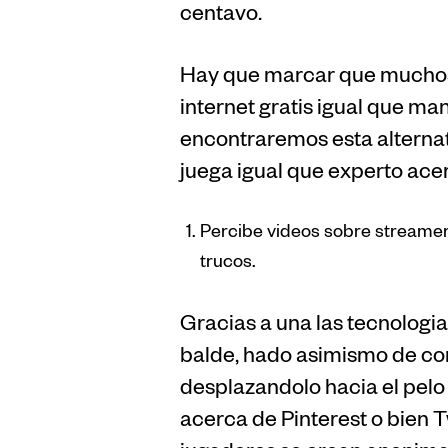
centavo.
Hay que marcar que muchos 
internet gratis igual que ma
encontraremos esta alterna
juega igual que experto acer
Percibe videos sobre streamer
trucos.
Gracias a una las tecnologias
balde, hado asimismo de con
desplazandolo hacia el pelo 
acerca de Pinterest o bien 