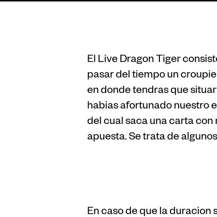
Services
El Live Dragon Tiger consist
pasar del tiempo un croupie
en donde tendras que situar 
habias afortunado nuestro 
del cual saca una carta con
apuesta. Se trata de alguno
Speed
En caso de que la duracion 