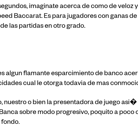
egundos, imaginate acerca de como de veloz y
eed Baccarat. Es para jugadores con ganas de 
de las partidas en otro grado.
rat Squeez
s algun flamante esparcimiento de banco acer
idades cual le otorga todavia de mas conmocio
, nuestro o bien la presentadora de juego asi�
a Banca sobre modo progresivo, poquito a poco c
 fondo.