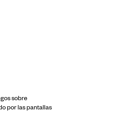
t
 por
uegos sobre
 por las pantallas