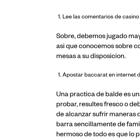
Lee las comentarios de casino
Sobre, debemos jugado mayo
asi que conocemos sobre com
mesas a su disposicion.
Apostar baccarat en internet 
Una practica de balde es un
probar, resultes fresco o d
de alcanzar sufrir maneras 
barra sencillamente de fami
hermoso de todo es que lo p