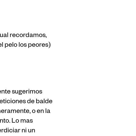
cual recordamos,
l pelo los peores)
mente sugerimos
eticiones de balde
eramente, o en la
ento. Lo mas
diciar ni un