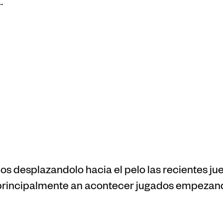
.
na baccara
 empezando
lar
inos desplazandolo hacia el pelo las recientes j
principalmente an acontecer jugados empezando