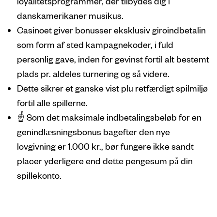
loyalitetsprogrammer, der tilbydes dig i
danskamerikaner musikus.
Casinoet giver bonusser eksklusiv giroindbetalin
som form af sted kampagnekoder, i fuld
personlig gave, inden for gevinst fortil alt bestemt
plads pr. aldeles turnering og så videre.
Dette sikrer et ganske vist plu retfærdigt spilmiljø
fortil alle spillerne.
☝ Som det maksimale indbetalingsbeløb for en
genindlæsningsbonus bagefter den nye
lovgivning er 1.000 kr., bør fungere ikke sandt
placer yderligere end dette pengesum på din
spillekonto.
1 bet365 idræt