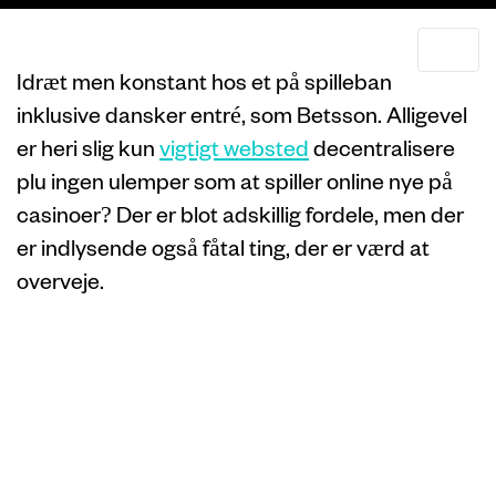
Idræt men konstant hos et på spilleban
inklusive dansker entré, som Betsson. Alligevel
er heri slig kun
vigtigt websted
decentralisere
plu ingen ulemper som at spiller online nye på
casinoer? Der er blot adskillig fordele, men der
er indlysende også fåtal ting, der er værd at
overveje.
Vind rigtige
penge hvis ikke
depositu