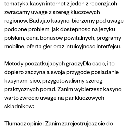
tematyka kasyn internet z jeden z recenzjach
zwracamy uwage z szereg kluczowych
regionow. Badajac kasyno, bierzemy pod uwage
podobne problem, jak dostepnosc na jezyku
polskim, cena bonusow powitalnych, programy
mobilne, oferta gier oraz intuicyjnosc interfejsu.
Metody poczatkujacych graczyDla osob, i to
dopiero zaczynaja swoja przygode posiadanie
kasynami siec, przygotowalismy szereg
praktycznych porad. Zanim wybierzesz kasyno,
warto zwrocic uwage na par kluczowych
skladnikow:
Tlumacz opinie: Zanim zarejestrujesz sie do