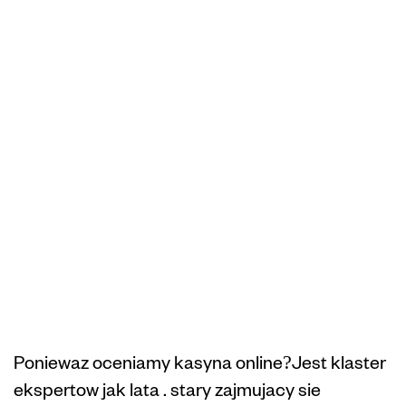
rzeczy
uwzgledniaja
znaczenie przy
wyborze
najlepszego
kasyna online w
polskich graczy
Poniewaz oceniamy kasyna online?Jest klaster
ekspertow jak lata . stary zajmujacy sie