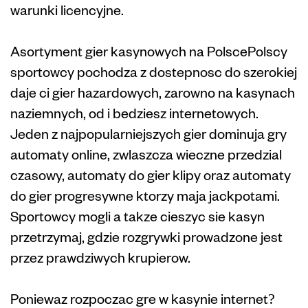
warunki licencyjne.
Asortyment gier kasynowych na PolscePolscy
sportowcy pochodza z dostepnosc do szerokiej
daje ci gier hazardowych, zarowno na kasynach
naziemnych, od i bedziesz internetowych.
Jeden z najpopularniejszych gier dominuja gry
automaty online, zwlaszcza wieczne przedzial
czasowy, automaty do gier klipy oraz automaty
do gier progresywne ktorzy maja jackpotami.
Sportowcy mogli a takze cieszyc sie kasyn
przetrzymaj, gdzie rozgrywki prowadzone jest
przez prawdziwych krupierow.
Poniewaz rozpoczac gre w kasynie internet?