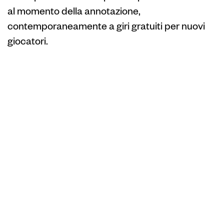
al momento della annotazione,
contemporaneamente a giri gratuiti per nuovi
giocatori.
L’interfaccia
disegno del
situazione e
molto bella e
attraente,
durante il azzurro