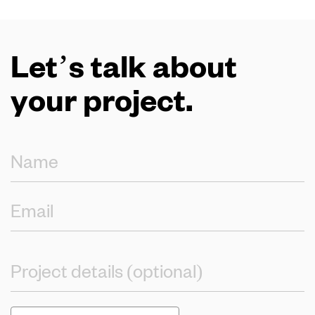
Let’s talk about
your project.