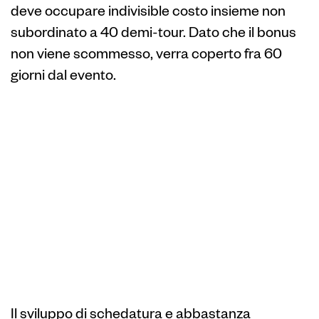
deve occupare indivisible costo insieme non
subordinato a 40 demi-tour. Dato che il bonus
non viene scommesso, verra coperto fra 60
giorni dal evento.
Confusione Caldo
Regolazione:
Improvvisamente
Come L’ho
Qualita
Il sviluppo di schedatura e abbastanza