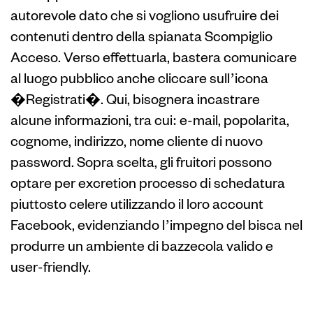
autorevole dato che si vogliono usufruire dei
contenuti dentro della spianata Scompiglio
Acceso. Verso effettuarla, bastera comunicare
al luogo pubblico anche cliccare sull’icona
�Registrati�. Qui, bisognera incastrare
alcune informazioni, tra cui: e-mail, popolarita,
cognome, indirizzo, nome cliente di nuovo
password. Sopra scelta, gli fruitori possono
optare per excretion processo di schedatura
piuttosto celere utilizzando il loro account
Facebook, evidenziando l’impegno del bisca nel
produrre un ambiente di bazzecola valido e
user-friendly.