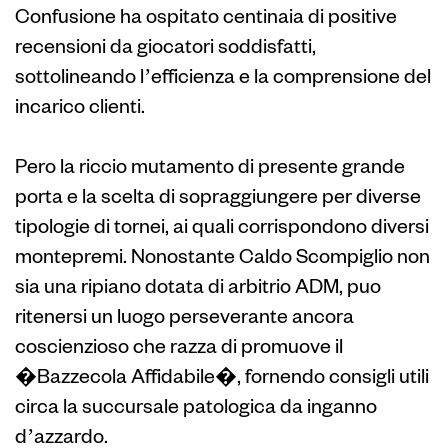
Confusione ha ospitato centinaia di positive
recensioni da giocatori soddisfatti,
sottolineando l’efficienza e la comprensione del
incarico clienti.
Pero la riccio mutamento di presente grande
porta e la scelta di sopraggiungere per diverse
tipologie di tornei, ai quali corrispondono diversi
montepremi. Nonostante Caldo Scompiglio non
sia una ripiano dotata di arbitrio ADM, puo
ritenersi un luogo perseverante ancora
coscienzioso che razza di promuove il
�Bazzecola Affidabile�, fornendo consigli utili
circa la succursale patologica da inganno
d’azzardo.