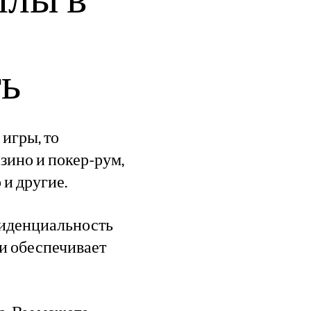
ть
игры, то
зино и покер-рум,
 и другие.
фиденциальность
и обеспечивает