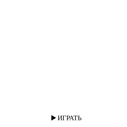
попу
онлай
рума 
▶️ ИГРАТЬ