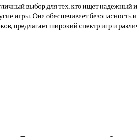
отличный выбор для тех, кто ищет надежный 
ругие игры. Она обеспечивает безопасность и
ов, предлагает широкий спектр игр и разл
льные фун
овые
жности