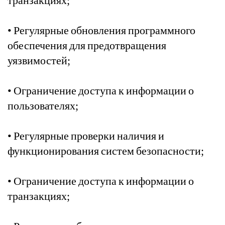
транзакциях;
• Регулярные обновления программного
обеспечения для предотвращения
уязвимостей;
• Ограничение доступа к информации о
пользователях;
• Регулярные проверки наличия и
функционирования систем безопасности;
• Ограничение доступа к информации о
транзакциях;