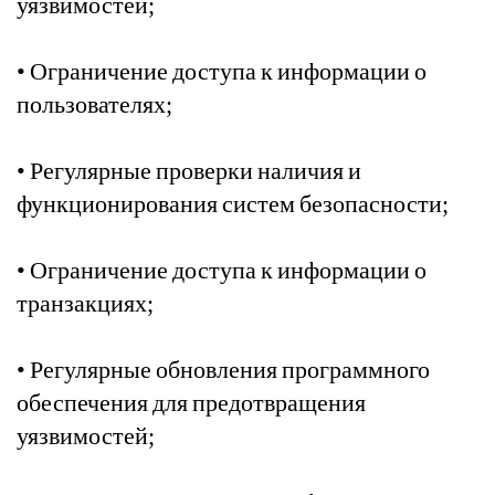
уязвимостей;
• Ограничение доступа к информации о
пользователях;
• Регулярные проверки наличия и
функционирования систем безопасности;
• Ограничение доступа к информации о
транзакциях;
• Регулярные обновления программного
обеспечения для предотвращения
уязвимостей;