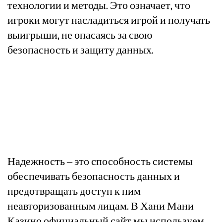
технологии и методы. Это означает, что
игроки могут насладиться игрой и получать
выигрыши, не опасаясь за свою
безопасность и защиту данных.
Защита данных:
надежность и
конфиденциально
Надежность – это способность системы
обеспечивать безопасность данных и
предотвращать доступ к ним
неавторизованным лицам. В Хани Мани
Казино официальный сайт мы используем