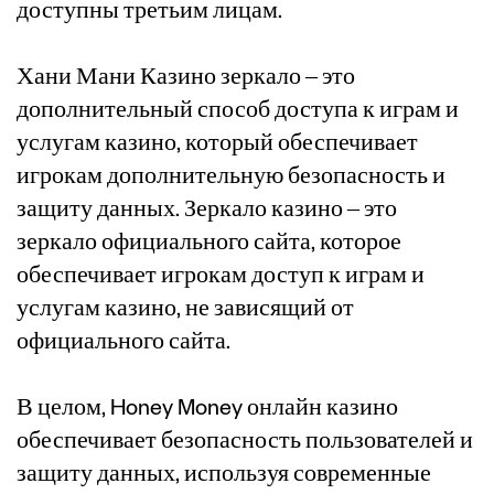
доступны третьим лицам.
Хани Мани Казино зеркало – это
дополнительный способ доступа к играм и
услугам казино, который обеспечивает
игрокам дополнительную безопасность и
защиту данных. Зеркало казино – это
зеркало официального сайта, которое
обеспечивает игрокам доступ к играм и
услугам казино, не зависящий от
официального сайта.
В целом, Honey Money онлайн казино
обеспечивает безопасность пользователей и
защиту данных, используя современные