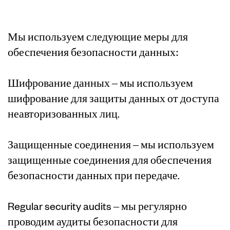
данных
Мы используем следующие меры для
обеспечения безопасности данных:
Шифрование данных – мы используем
шифрование для защиты данных от доступа
неавторизованных лиц.
Защищенные соединения – мы используем
защищенные соединения для обеспечения
безопасности данных при передаче.
Regular security audits – мы регулярно
проводим аудиты безопасности для