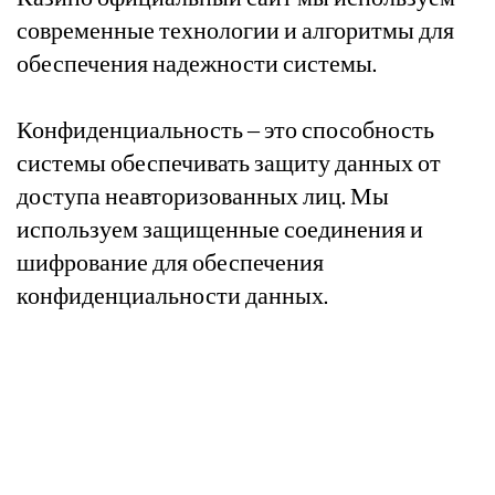
современные технологии и алгоритмы для
обеспечения надежности системы.
Конфиденциальность – это способность
системы обеспечивать защиту данных от
доступа неавторизованных лиц. Мы
используем защищенные соединения и
шифрование для обеспечения
конфиденциальности данных.
Как мы
обеспечиваем
безопасность