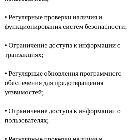
• Регулярные проверки наличия и
функционирования систем безопасности;
• Ограничение доступа к информации о
транзакциях;
• Регулярные обновления программного
обеспечения для предотвращения
уязвимостей;
• Ограничение доступа к информации о
пользователях;
• Регулярные проверки наличия и