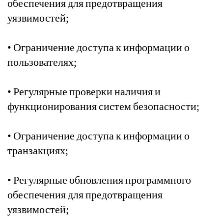
обеспечения для предотвращения
уязвимостей;
• Ограничение доступа к информации о
пользователях;
• Регулярные проверки наличия и
функционирования систем безопасности;
• Ограничение доступа к информации о
транзакциях;
• Регулярные обновления программного
обеспечения для предотвращения
уязвимостей;