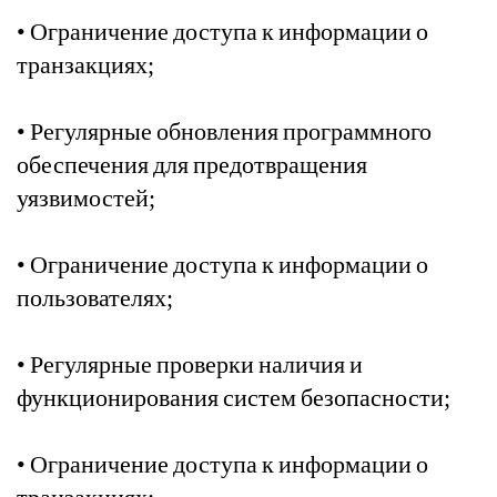
• Ограничение доступа к информации о
транзакциях;
• Регулярные обновления программного
обеспечения для предотвращения
уязвимостей;
• Ограничение доступа к информации о
пользователях;
• Регулярные проверки наличия и
функционирования систем безопасности;
• Ограничение доступа к информации о