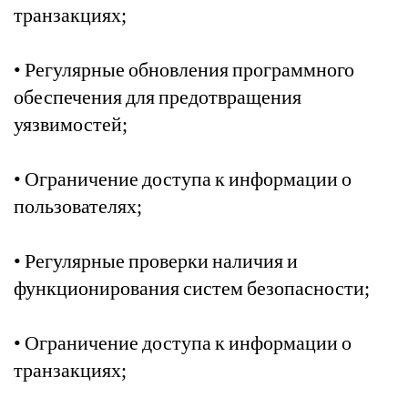
транзакциях;
• Регулярные обновления программного
обеспечения для предотвращения
уязвимостей;
• Ограничение доступа к информации о
пользователях;
• Регулярные проверки наличия и
функционирования систем безопасности;
• Ограничение доступа к информации о
транзакциях;