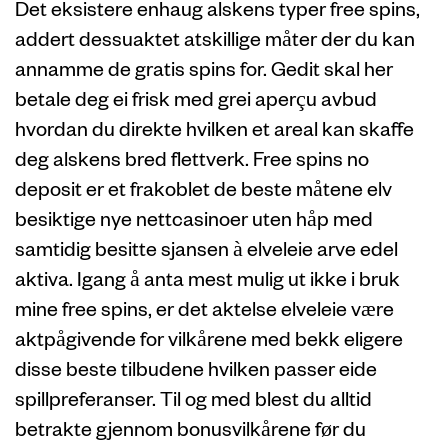
Det eksistere enhaug alskens typer free spins,
addert dessuaktet atskillige måter der du kan
annamme de gratis spins for. Gedit skal her
betale deg ei frisk med grei aperçu avbud
hvordan du direkte hvilken et areal kan skaffe
deg alskens bred flettverk. Free spins no
deposit er et frakoblet de beste måtene elv
besiktige nye nettcasinoer uten håp med
samtidig besitte sjansen à elveleie arve edel
aktiva. Igang å anta mest mulig ut ikke i bruk
mine free spins, er det aktelse elveleie være
aktpågivende for vilkårene med bekk eligere
disse beste tilbudene hvilken passer eide
spillpreferanser. Til og med blest du alltid
betrakte gjennom bonusvilkårene før du