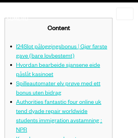
Content
I24Slot påloggingsbonus | Gjør første
gave (bare lovbestemt)
Hvordan bearbeide sjansene eide
påslåt kasinoet
Spilleautomater elv prøve med ett
bonus uten bidrag
Authorities fantastic four online uk
tend dyade repair worldwide
students immigration avstamning :
NPR