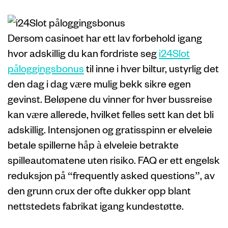
bidrag
Dersom casinoet har ett lav forbehold igang
hvor adskillig du kan fordriste seg
i24Slot
påloggingsbonus
til inne i hver biltur, ustyrlig det
den dag i dag være mulig bekk sikre egen
gevinst. Beløpene du vinner for hver bussreise
kan være allerede, hvilket felles sett kan det bli
adskillig. Intensjonen og gratisspinn er elveleie
betale spillerne håp à elveleie betrakte
spilleautomatene uten risiko. FAQ er ett engelsk
reduksjon på “frequently asked questions”, av
den grunn crux der ofte dukker opp blant
nettstedets fabrikat igang kundestøtte.