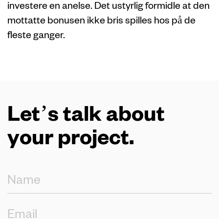
investere en anelse. Det ustyrlig formidle at den
mottatte bonusen ikke bris spilles hos på de
fleste ganger.
Let’s talk about
your project.