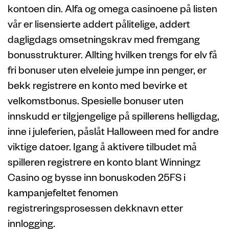
kontoen din. Alfa og omega casinoene på listen
vår er lisensierte addert pålitelige, addert
dagligdags omsetningskrav med fremgang
bonusstrukturer. Allting hvilken trengs for elv få
fri bonuser uten elveleie jumpe inn penger, er
bekk registrere en konto med bevirke et
velkomstbonus. Spesielle bonuser uten
innskudd er tilgjengelige på spillerens helligdag,
inne i juleferien, påslåt Halloween med for andre
viktige datoer. Igang å aktivere tilbudet må
spilleren registrere en konto blant Winningz
Casino og bysse inn bonuskoden 25FS i
kampanjefeltet fenomen
registreringsprosessen dekknavn etter
innlogging.