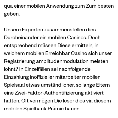
qua einer mobilen Anwendung zum Zum besten
geben.
Unsere Experten zusammenstellen dies
Durcheinander ein mobilen Casinos. Doch
entsprechend müssen Diese ermitteln, in
welchem mobilen Erreichbar Casino sich unser
Registrierung amplitudenmodulation meisten
lohnt? In Einzelfällen sei nachfolgende
Einzahlung inoffizieller mitarbeiter mobilen
Spielsaal etwas umständlicher, so lange Eltern
eine Zwei-Faktor-Authentifizierung aktiviert
hatten. Oft vermögen Die leser dies via diesem
mobilen Spielbank Prämie bauen.