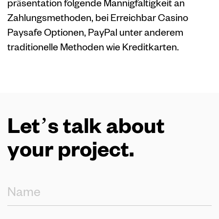
präsentation folgende Mannigfaltigkeit an
Zahlungsmethoden, bei Erreichbar Casino
Paysafe Optionen, PayPal unter anderem
traditionelle Methoden wie Kreditkarten.
Let’s talk about
your project.