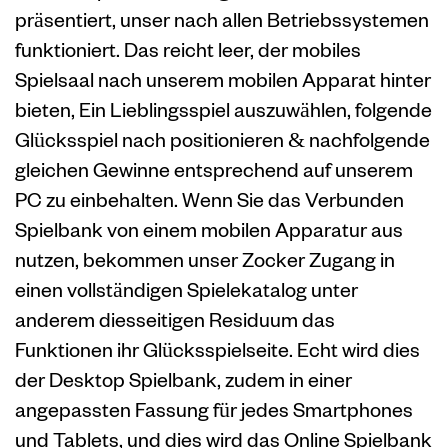
präsentiert, unser nach allen Betriebssystemen
funktioniert. Das reicht leer, der mobiles
Spielsaal nach unserem mobilen Apparat hinter
bieten, Ein Lieblingsspiel auszuwählen, folgende
Glücksspiel nach positionieren & nachfolgende
gleichen Gewinne entsprechend auf unserem
PC zu einbehalten. Wenn Sie das Verbunden
Spielbank von einem mobilen Apparatur aus
nutzen, bekommen unser Zocker Zugang in
einen vollständigen Spielekatalog unter
anderem diesseitigen Residuum das
Funktionen ihr Glücksspielseite. Echt wird dies
der Desktop Spielbank, zudem in einer
angepassten Fassung für jedes Smartphones
und Tablets, und dies wird das Online Spielbank